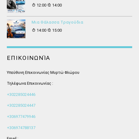
12:00
14:00
Μια Θάλασσα Τραγούδια
14:00
15:00
ΕΠΙΚΟΙΝΩΝΊΑ
Υπεύθυνη Επικοινωνίας Μυρτώ Φλώρου
Τηλέφωνα Επικοινωνίας :
+302285024446
+302285024447
+306977479946
+306974788137
Email :