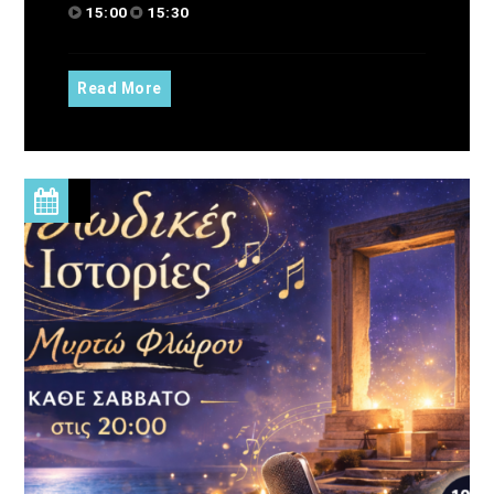
15:00
15:30
ακροατής. Αυτό οφείλει να είναι άλλωστε και το μοναδικό
ζητούμενο της πραγματικής ενημέρωσης.Καθημερινά από
Δευτέρα έως Παρασκευή 08:30 – 10:00 στον Aegean Voice
Read More
107,5 με την Ειρήνη Προμπονά
Discover More
UPCOMING SHOWS
«Στο βάθος κήπος»
08:30
10:00
Σημεία & Τέρατα