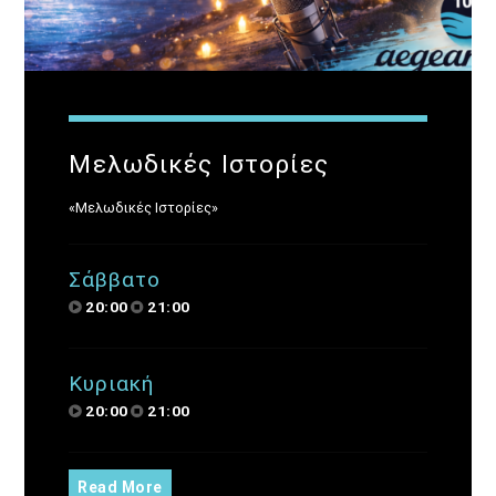
10:00
12:00
Μέρα Μεσημέρι
12:00
14:00
Μελωδικές Ιστορίες
Μια Θάλασσα Τραγούδια
14:00
15:00
«Μελωδικές Ιστορίες»
ΜΟΥΣΙΚΗ
Σάββατο
15:30
16:00
20:00
21:00
Κυριακή
20:00
21:00
Read More