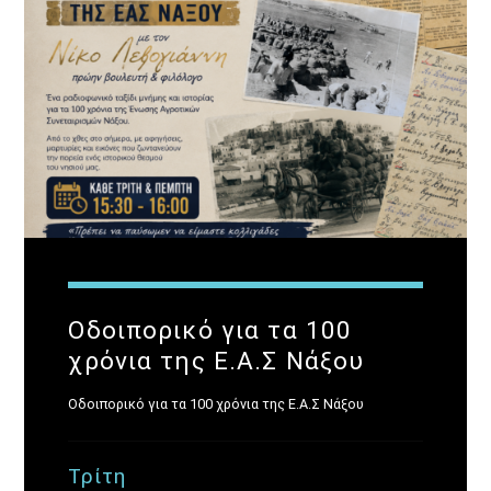
«Στο βάθος κήπος»
Οδοιπορικό για τα 100
χρόνια της Ε.Α.Σ Νάξου
Ενημερωτική εκπομπή που φιλοδοξεί να δώσει στις
Οδοιπορικό για τα 100 χρόνια της Ε.Α.Σ Νάξου
ειδήσεις την πραγματική τους διάσταση. Έτσι
ξεχωρίζοντας τα επουσιώδη απ’ τα ουσιώδη, με σεβασμό
στην δεοντολογία και την άποψη, ο πραγματικά
Τρίτη
κερδισμένος, αλλά και σωστά εφοδιασμένος, είναι ο