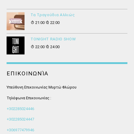
Τα Τραγούδια Αλλιώς
21:00
22:00
ΤONIGHT RADIO SHOW
22:00
24:00
ΕΠΙΚΟΙΝΩΝΊΑ
Υπεύθυνη Επικοινωνίας Μυρτώ Φλώρου
Τηλέφωνα Επικοινωνίας :
+302285024446
+302285024447
+306977479946