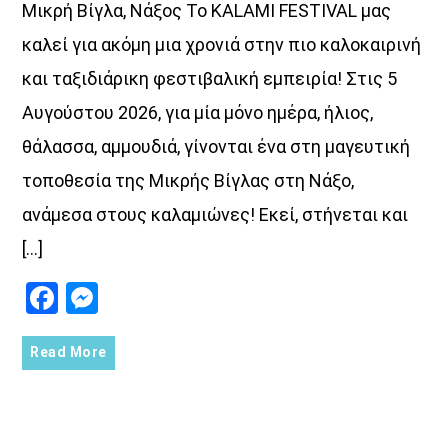
Μικρή Βίγλα, Νάξος Το KALAMI FESTIVAL μας
αλλά και νέες ερμηνείες που ξεχωρίζουν και μας αγγίζουν.
καλεί για ακόμη μια χρονιά στην πιο καλοκαιρινή
ΤΑ ΤΡΑΓΟΥΔΙΑ ΑΛΛΙΩΣ
και ταξιδιάρικη φεστιβαλική εμπειρία! Στις 5
Γιατί κάθε τραγούδι… μπορεί να ειπωθεί και αλλιώς.
Αυγούστου 2026, για μία μόνο ημέρα, ήλιος,
Discover More
θάλασσα, αμμουδιά, γίνονται ένα στη μαγευτική
τοποθεσία της Μικρής Βίγλας στη Νάξο,
ανάμεσα στους καλαμιώνες! Εκεί, στήνεται και
[…]
UPCOMING SHOWS
Facebook
Messenger
Τα Τραγούδια Αλλιώς
Read More
21:00
22:00
ΤONIGHT RADIO SHOW
22:00
24:00