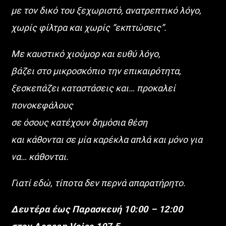
με τον δικό του ξεχωριστό, ανατρεπτικό λόγο,
ΜΕΡΑ ΜΕΣΗΜΕΡΙ
χωρίς φίλτρα και χωρίς “εκπτώσεις”.
Καθημερινά 12:00 – 14:00
στον Aegean Voice 107.5
Με καυστικό χιούμορ και ευθύ λόγο,
Γιατί η ενημέρωση θέλει… φωνή που εμπιστεύεσαι.
βάζει στο μικροσκόπιο την επικαιρότητα,
ξεσκεπάζει καταστάσεις και… προκαλεί
Discover More
πονοκεφάλους
σε όσους κατέχουν δημόσια θέση
και κάθονται σε μία καρέκλα απλά και μόνο για
να… κάθονται.
UPCOMING SHOWS
Γιατί εδώ, τίποτα δεν περνά απαρατήρητο.
Μέρα Μεσημέρι
Δευτέρα έως Παρασκευή 10:00 – 12:00
12:00
14:00