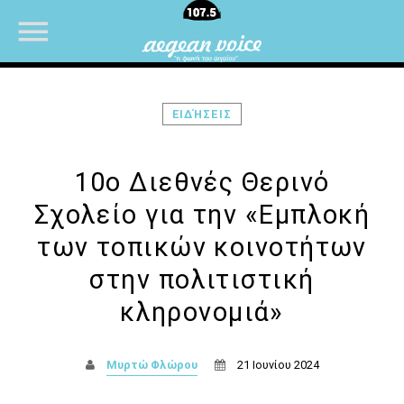
ΕΙΔΉΣΕΙΣ
NOW ON AIR
10ο Διεθνές Θερινό
Σχολείο για την «Εμπλοκή
UPCOMING SHOWS
των τοπικών κοινοτήτων
στην πολιτιστική
ΜΟΥΣΙΚΗ
κληρονομιά»
15:00
16:00
ΔΙΚΤΥΩΣΗ ΜΕ VOICE 102,5
Μυρτώ Φλώρου
21 Ιουνίου 2024
16:00
20:00