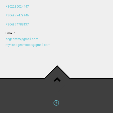
+302285024447
+306977479946
+306974788137
Email :
aegeanfm@gmail.com
myrtoaegeanvoice@gmail.com