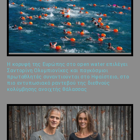
Η κορυφή της Ευρώπης στο open water επιλέγει
Σαντορίνη Ολυμπιονίκες και παγκόσμιοι
πρωταθλητές συναντιούνται στο Ηφαίστειο, στο
πιο εντυπωσιακό ραντεβού της διεθνούς
κολύμβησης ανοιχτής θάλασσας