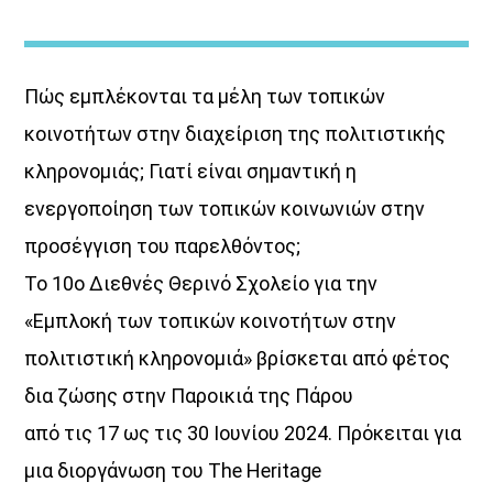
Τα Τραγούδια του Ogdoo
20:00
21:00
Πώς εμπλέκονται τα μέλη των τοπικών
ΜΟΥΣΙΚΗ
κοινοτήτων στην διαχείριση της πολιτιστικής
21:00
22:00
κληρονομιάς; Γιατί είναι σημαντική η
ενεργοποίηση των τοπικών κοινωνιών στην
ΤONIGHT RADIO SHOW
22:00
24:00
προσέγγιση του παρελθόντος;
Το 10ο Διεθνές Θερινό Σχολείο για την
«Εμπλοκή των τοπικών κοινοτήτων στην
πολιτιστική κληρονομιά» βρίσκεται από φέτος
δια ζώσης στην Παροικιά της Πάρου
από τις 17 ως τις 30 Ιουνίου 2024. Πρόκειται για
μια διοργάνωση του The Heritage