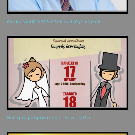
Ανακοίνωση Καλλίστου Διακογεωργίου
Θεατρική παράσταση Γ. Βενετούλια