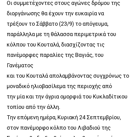
Οι συμμετέχοντες στους αγώνες δρόμου της
διοργάνωσης θα έχουν την ευκαιρία να
Όταν τα μικρόφωνα ξεκουράζονται…
η μουσική παίρνει τον λόγο.
τρέξουν το Σάββατο (23/9) το απόγευμα,
παράλληλα με τη θάλασσα περιμετρικά του
Ο Aegean Voice 107.5 συνεχίζει να σας κρατά συντροφιά
με αγαπημένες επιτυχίες, ξεχωριστές μελωδίες
κόλπου του Κουταλά, διασχίζοντας τις
και μουσικές επιλογές για κάθε στιγμή της ημέρας.
πανέμορφες παραλίες της Βαγιάς, του
Χαλαρώστε, ταξιδέψτε, ανεβάστε ένταση
Γανέματος
και μείνετε συντονισμένοι στη συχνότητα
που έχει πάντα κάτι όμορφο να ακουστεί.
και του Κουταλά απολαμβάνοντας συγχρόνως το
Aegean Voice 107.5 τον ραδιοφωνικό σταθμό της
μοναδικό ηλιοβασίλεμα της περιοχής από
Ένωσης Αγροτικών Συναιτερισμών Νάξου
την μία και την άγρια ομορφιά του Κυκλαδίτικου
τοπίου από την άλλη.
Discover More
Την επόμενη ημέρα, Κυριακή 24 Σεπτεμβρίου,
στον πανέμορφο κόλπο του Λιβαδιού της