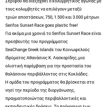
Σερίφου θα διεξαχθεί ο κολυμβητικός αγώνας με
τους κολυμβητές να επιλέγουν μεταξύ
UPCOMING SHOWS
τριών αποστάσεων, 750, 1.500 και 3.000 μέτρων.
Serifos Sunset Race goes plastic free!
Κοιμάστε με άλλους, ξυπνάτε μαζί μου
07:30
08:30
Για ακόμα μια χρονιά το Serifos Sunset Race είναι
πρεσβευτής του προγράμματος
«Στο βάθος κήπος»
SeaChange Greek Islands του Κοινωφελούς
08:30
10:00
Ιδρύματος Αθανάσιος Κ. Λασκαρίδης, μια
Σημεία & Τέρατα
ολιστική παρέμβαση για την προστασία του
10:00
12:00
θαλάσσιου περιβάλλοντος στις Κυκλάδες.
Η ομάδα του προγράμματος θα βρίσκεται στο
Μέρα Μεσημέρι
νησί την περίοδο της διοργάνωσης,
12:00
14:00
πραγματοποιώντας περιβαλλοντικές και
Μια Θάλασσα Τραγούδια
εκπαιδευτικές δράσεις. Το πρόγραμμα των