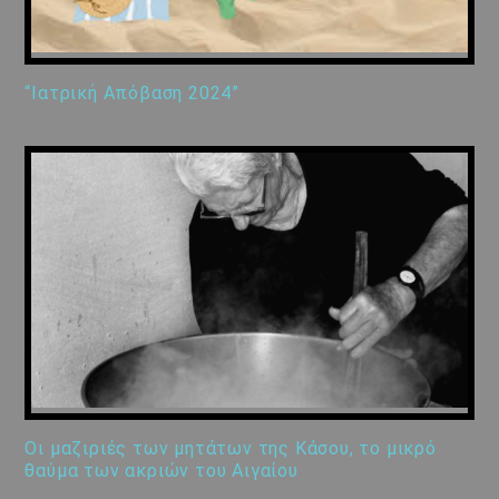
“Ιατρική Απόβαση 2024”
Οι μαζιριές των μητάτων της Κάσου, το μικρό
θαύμα των ακριών του Αιγαίου