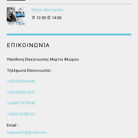
Μέρα Μεσημέρι
12:00
14:00
ΕΠΙΚΟΙΝΩΝΊΑ
Υπεύθυνη Επικοινωνίας Μυρτώ Φλώρου
Τηλέφωνα Επικοινωνίας :
+302285024446
+302285024447
+306977479946
+306974788137
Email :
aegeanfm@gmail.com