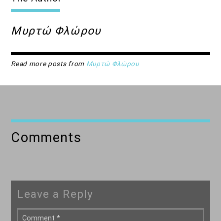
ΤONIGHT RADIO SHOW
Μυρτώ Φλώρου
22:00
24:00
Read more posts from
Μυρτώ Φλώρου
Comments
Leave a Reply