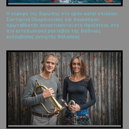
Η κορυφή της Ευρώπης στο open water επιλέγει
Σαντορίνη Ολυμπιονίκες και παγκόσμιοι
πρωταθλητές συναντιούνται στο Ηφαίστειο, στο
πιο εντυπωσιακό ραντεβού της διεθνούς
κολύμβησης ανοιχτής θάλασσας