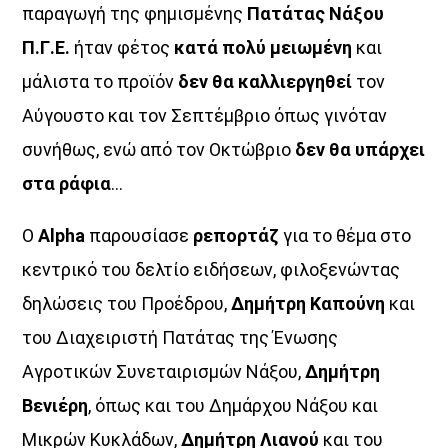
παραγωγή της φημισμένης
Πατάτας Νάξου
Π.Γ.Ε.
ήταν φέτος
κατά πολύ μειωμένη
και
μάλιστα το προϊόν
δεν θα καλλιεργηθεί
τον
Αύγουστο και τον Σεπτέμβριο όπως γινόταν
συνήθως, ενώ από τον Οκτώβριο
δεν θα υπάρχει
στα ράφια
…
Ο
Alpha
παρουσίασε
ρεπορτάζ
για το θέμα στο
Η εκπομπή
«Τα Τραγούδια του Ogdoo»
αποτελεί ένα
κεντρικό του δελτίο ειδήσεων, φιλοξενώντας
μουσικό ταξίδι στο σύγχρονο και διαχρονικό ελληνικό
δηλώσεις του Προέδρου,
Δημήτρη Καπούνη
και
τραγούδι, αναδεικνύοντας νέες κυκλοφορίες,
σημαντικούς δημιουργούς και ιδιαίτερες μουσικές
του Διαχειριστή Πατάτας της Ένωσης
προτάσεις από το ελληνικό ρεπερτόριο.Το ύφος της
Αγροτικών Συνεταιρισμών Νάξου,
Δημήτρη
εκπομπής κινείται ανάμεσα στο έντεχνο, εναλλακτικό και
Βενιέρη
, όπως και του Δημάρχου Νάξου και
σύγχρονο ελληνικό τραγούδι, δίνοντας χώρο τόσο σε
καταξιωμένους όσο και σε νέους καλλιτέχνες.Με τους
Μικρών Κυκλάδων,
Δημήτρη Λιανού
και του