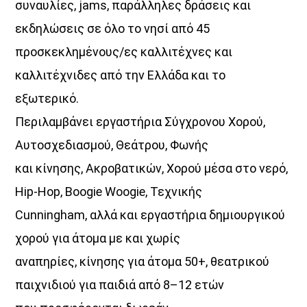
συναυλίες, jams, παράλληλες δράσεις και
εκδηλώσεις σε όλο το νησί από 45
UPCOMING SHOWS
προσκεκλημένους/ες καλλιτέχνες και
καλλιτέχνιδες από την Ελλάδα και το
Θεμα Υγειας
22:00
14:00
εξωτερικό.
Περιλαμβάνει εργαστήρια Σύγχρονου Χορού,
ΜΟΥΣΙΚΗ
Αυτοσχεδιασμού, Θεάτρου, Φωνής
16:00
18:00
και κίνησης, Ακροβατικών, Χορού μέσα στο νερό,
HOT 40 Θέμης Γεωργαντάς
Hip-Hop, Boogie Woogie, Τεχνικής
18:00
20:00
Cunningham, αλλά και εργαστήρια δημιουργικού
χορού για άτομα με και χωρίς
Μελωδικές Ιστορίες
20:00
21:00
αναπηρίες, κίνησης για άτομα 50+, θεατρικού
παιχνιδιού για παιδιά από 8–12 ετών
Just Music