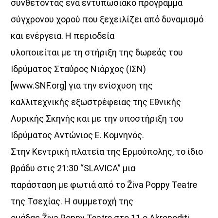
συνθέτοντας ένα εντυπωσιακό πρόγραμμα
σύγχρονου χορού που ξεχειλίζει από δυναμισμό
και ενέργεια. Η περιοδεία
υλοποιείται με τη στήριξη της δωρεάς του
Ιδρύματος Σταύρος Νιάρχος (ΙΣΝ)
[www.SNF.org] για την ενίσχυση της
καλλιτεχνικής εξωστρέφειας της Εθνικής
Λυρικής Σκηνής και με την υποστήριξη του
Ιδρύματος Αντώνιος Ε. Κομνηνός.
Στην Κεντρική πλατεία της Ερμούπολης, το ίδιο
βράδυ στις 21:30 “SLAVICA” μια
παράσταση με φωτιά από το Živa Poppy Teatre
της Τσεχίας. Η συμμετοχή της
ομάδας Živa Poppy Teatre στο 11 ο Akropoditi