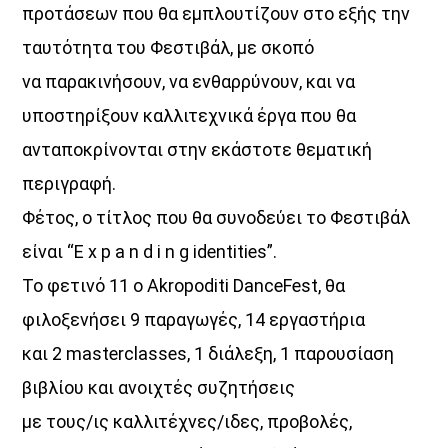
προτάσεων που θα εμπλουτίζουν στο εξής την
ταυτότητα του Φεστιβάλ, με σκοπό
Όταν τα μικρόφωνα ξεκουράζονται…
η μουσική παίρνει τον λόγο.
να παρακινήσουν, να ενθαρρύνουν, και να
Ο Aegean Voice 107.5 συνεχίζει να σας κρατά συντροφιά
υποστηρίξουν καλλιτεχνικά έργα που θα
με αγαπημένες επιτυχίες, ξεχωριστές μελωδίες
ανταποκρίνονται στην εκάστοτε θεματική
και μουσικές επιλογές για κάθε στιγμή της ημέρας.
περιγραφή.
Χαλαρώστε, ταξιδέψτε, ανεβάστε ένταση
και μείνετε συντονισμένοι στη συχνότητα
Φέτος, ο τίτλος που θα συνοδεύει το Φεστιβάλ
που έχει πάντα κάτι όμορφο να ακουστεί.
είναι “E x p a n d i n g identities”.
Aegean Voice 107.5 τον ραδιοφωνικό σταθμό της
Το φετινό 11 ο Akropoditi DanceFest, θα
Ένωσης Αγροτικών Συναιτερισμών Νάξου
φιλοξενήσει 9 παραγωγές, 14 εργαστήρια
Discover More
και 2 masterclasses, 1 διάλεξη, 1 παρουσίαση
βιβλίου και ανοιχτές συζητήσεις
με τους/ις καλλιτέχνες/ιδες, προβολές,