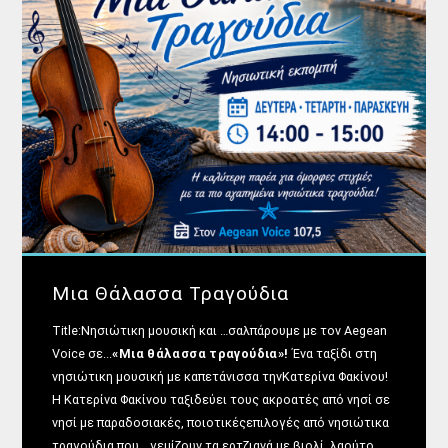
Μια Θάλασσα Τραγούδια
Title:Νησιώτικη μουσική και …σαλπάρουμε με τον Aegean
Voice σε...
«Μια θάλασσα τραγούδια»!
Ένα ταξίδι στη
νησιώτικη μουσική με καπετάνισσα τηνΚατερίνα Φακίνου!
Η Κατερίνα Φακίνου ταξιδεύει τους ακροατές από νησί σε
νησί με παραδοσιακές, ποιοτικέςεπιλογές από νησιώτικα
τραγούδια που …γεμίζουν τα ερτζιανά με βιολί, λαούτο,