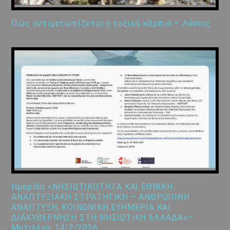
Πώς αντιμετωπίζεται η τοξική κάμπια – Λύσεις
Ημερίδα «ΝΗΣΙΩΤΙΚΟΤΗΤΑ ΚΑΙ ΕΘΝΙΚΗ
ΑΝΑΠΤΥΞΙΑΚΗ ΣΤΡΑΤΗΓΙΚΗ – ΑΝΘΡΩΠΙΝΗ
ΑΝΑΠΤΥΞΗ, ΚΟΙΝΩΝΙΚΗ ΕΥΗΜΕΡΙΑ ΚΑΙ
ΔΙΑΚΥΒΕΡΝΗΣΗ ΣΤΗ ΝΗΣΙΩΤΙΚΗ ΕΛΛΑΔΑ»–
Μυτιλήνη, 14/2/2026