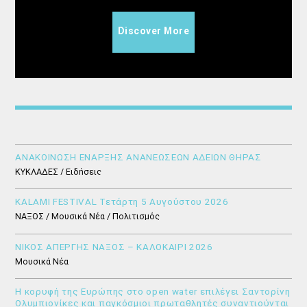
Discover More
ΑΝΑΚΟΙΝΩΣΗ ΕΝΑΡΞΗΣ ΑΝΑΝΕΩΣΕΩΝ ΑΔΕΙΩΝ ΘΗΡΑΣ
ΚΥΚΛΑΔΕΣ / Ειδήσεις
KALAMI FESTIVAL Τετάρτη 5 Αυγούστου 2026
ΝΑΞΟΣ / Μουσικά Νέα / Πολιτισμός
ΝΙΚΟΣ ΑΠΕΡΓΗΣ ΝΑΞΟΣ – ΚΑΛΟΚΑΙΡΙ 2026
Μουσικά Νέα
Η κορυφή της Ευρώπης στο open water επιλέγει Σαντορίνη
Ολυμπιονίκες και παγκόσμιοι πρωταθλητές συναντιούνται