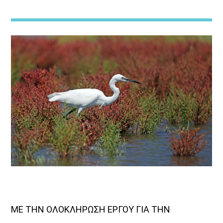
Μια Θάλασσα Τραγούδια
Title:Νησιώτικη μουσική και …σαλπάρουμε με τον Aegean
Voice σε...
«Μια θάλασσα τραγούδια»!
Ένα ταξίδι στη
νησιώτικη μουσική με καπετάνισσα τηνΚατερίνα Φακίνου!
Η Κατερίνα Φακίνου ταξιδεύει τους ακροατές από νησί σε
νησί με παραδοσιακές, ποιοτικέςεπιλογές από νησιώτικα
τραγούδια που …γεμίζουν τα ερτζιανά με βιολί, λαούτο,
και τηναλμύρα της θάλασσας!Ταξίδεψε σε …«Μια θάλασσα
τραγούδια» μόνο από την συχνότητα του Aegean Voice
107,5
ΜΕ ΤΗΝ ΟΛΟΚΛΗΡΩΣΗ ΕΡΓΟΥ ΓΙΑ ΤΗΝ