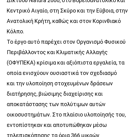
Δικτύου Natura 2000, στο Βορειοανατολικό και
Κεντρικό Αιγαίο, στη Σκύρο και την Εύβοια, στην
Ανατολική Κρήτη, καθώς και στον Κορινθιακό
UPCOMING SHOWS
Κόλπο.
Το έργο αυτό παρέχει στον Οργανισμό Φυσικού
Θεμα Υγειας
22:00
14:00
Περιβάλλοντος και Κλιματικής Αλλαγής
(ΟΦΥΠΕΚΑ) κρίσιμα και αξιόπιστα εργαλεία, τα
Μια Θάλασσα Τραγούδια
οποία ενισχύουν ουσιαστικά τον σχεδιασμό
14:00
16:00
και την υλοποίηση στοχευμένων δράσεων
ΜΟΥΣΙΚΗ
διατήρησης, βιώσιμης διαχείρισης και
16:00
18:00
αποκατάστασης των πολύτιμων αυτών
οικοσυστημάτων. Στο πλαίσιο υλοποίησής του,
HOT 40 Θέμης Γεωργαντάς
εντοπίστηκαν και αποτυπώθηκαν μέσω
18:00
20:00
τηλεπισκόπησης τα όρια 366 μικρών