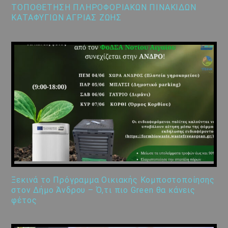
ΤΟΠΟΘΕΤΗΣΗ ΠΛΗΡΟΦΟΡΙΑΚΩΝ ΠΙΝΑΚΙΔΩΝ
ΚΑΤΑΦΥΓΙΩΝ ΑΓΡΙΑΣ ΖΩΗΣ
Ξεκινά το Πρόγραμμα Οικιακής Κομποστοποίησης
στον Δήμο Άνδρου – Ό,τι πιο Green θα κάνεις
φέτος