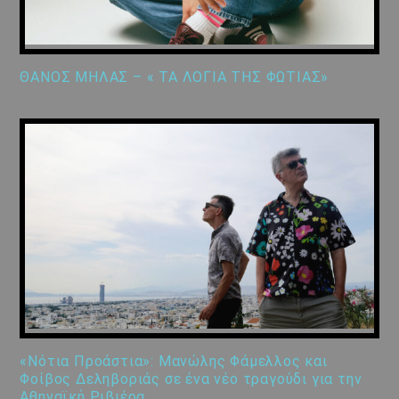
ΘΑΝΟΣ ΜΗΛΑΣ – « ΤΑ ΛΟΓΙΑ ΤΗΣ ΦΩΤΙΑΣ»
«Νότια Προάστια»: Μανώλης Φάμελλος και
Φοίβος Δεληβοριάς σε ένα νέο τραγούδι για την
Αθηναϊκή Ριβιέρα