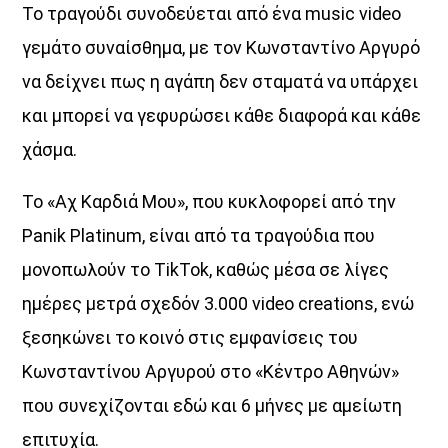
Το τραγούδι συνοδεύεται από ένα music video
γεμάτο συναίσθημα, με τον Κωνσταντίνο Αργυρό
να δείχνει πως η αγάπη δεν σταματά να υπάρχει
Το
Tonight Radio Show
είναι μια σύγχρονη ραδιοφωνική
και μπορεί να γεφυρώσει κάθε διαφορά και κάθε
εκπομπή με βραδινό χαρακτήρα, που συνδυάζει μουσική,
χάσμα.
ατμόσφαιρα και επικοινωνία με το κοινό μέσα από ένα
μοντέρνο ραδιοφωνικό ύφος.
Το «Αχ Καρδιά Μου», που κυκλοφορεί από την
Με επιλεγμένες μουσικές επιλογές, θετική ενέργεια και
Panik Platinum, είναι από τα τραγούδια που
δυναμική ροή προγράμματος, η εκπομπή δημιουργεί μια
ξεχωριστή late-night εμπειρία για τους ακροατές.
μονοπωλούν το TikTok, καθώς μέσα σε λίγες
Από Δευτέρα εως Παρασκευή 22:00 - 23:00 Μουσική,
ημέρες μετρά σχεδόν 3.000 video creations, ενώ
ενέργεια και late-night vibes.
ξεσηκώνει το κοινό στις εμφανίσεις του
Το Tonight Radio Show φέρνει κάθε βράδυ τον παλμό
της σύγχρονης μουσικής μέσα από ένα δυναμικό
Κωνσταντίνου Αργυρού στο «Κέντρο Αθηνών»
ραδιοφωνικό ταξίδι.
που συνεχίζονται εδώ και 6 μήνες με αμείωτη
«Tonight Radio Show…
επιτυχία.
η βραδινή συνήθεια που δίνει ρυθμό στις νύχτες σου.»