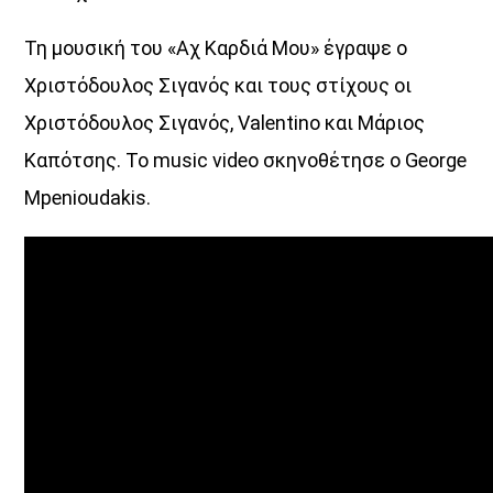
Τη μουσική του «Αχ Καρδιά Μου» έγραψε ο
Discover More
Χριστόδουλος Σιγανός και τους στίχους οι
Χριστόδουλος Σιγανός, Valentino και Μάριος
Καπότσης. Το music video σκηνοθέτησε ο George
Mpenioudakis.
UPCOMING SHOWS
ΤONIGHT RADIO SHOW
22:00
24:00