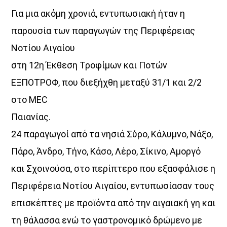
Για μια ακόμη χρονιά, εντυπωσιακή ήταν η
Όταν τα μικρόφωνα ξεκουράζονται…
παρουσία των παραγωγών της Περιφέρειας
η μουσική παίρνει τον λόγο.
Νοτίου Αιγαίου
Ο Aegean Voice 107.5 συνεχίζει να σας κρατά συντροφιά
στη 12η Έκθεση Τροφίμων και Ποτών
με αγαπημένες επιτυχίες, ξεχωριστές μελωδίες
και μουσικές επιλογές για κάθε στιγμή της ημέρας.
ΕΞΠΟΤΡΟΦ, που διεξήχθη μεταξύ 31/1 και 2/2
Χαλαρώστε, ταξιδέψτε, ανεβάστε ένταση
στο MEC
και μείνετε συντονισμένοι στη συχνότητα
Παιανίας.
που έχει πάντα κάτι όμορφο να ακουστεί.
24 παραγωγοί από τα νησιά Σύρο, Κάλυμνο, Νάξο,
Aegean Voice 107.5 τον ραδιοφωνικό σταθμό της
Ένωσης Αγροτικών Συναιτερισμών Νάξου
Πάρο, Άνδρο, Τήνο, Κάσο, Λέρο, Σίκινο, Αμοργό
και Σχοινούσα, στο περίπτερο που εξασφάλισε η
Discover More
Περιφέρεια Νοτίου Αιγαίου, εντυπωσίασαν τους
επισκέπτες με προϊόντα από την αιγαιακή γη και
τη θάλασσα ενώ το γαστρονομικό δρώμενο με