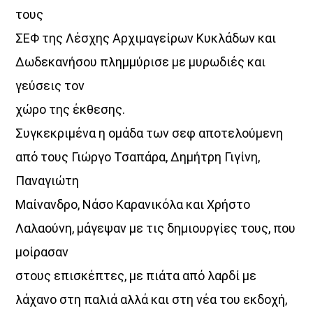
τους
UPCOMING SHOWS
ΣΕΦ της Λέσχης Αρχιμαγείρων Κυκλάδων και
Δωδεκανήσου πλημμύρισε με μυρωδιές και
Θεμα Υγειας
γεύσεις τον
22:00
14:00
χώρο της έκθεσης.
ΜΟΥΣΙΚΗ
Συγκεκριμένα η ομάδα των σεφ αποτελούμενη
16:00
18:00
από τους Γιώργο Τσαπάρα, Δημήτρη Γιγίνη,
Παναγιώτη
HOT 40 Θέμης Γεωργαντάς
Μαίνανδρο, Νάσο Καρανικόλα και Χρήστο
18:00
20:00
Λαλαούνη, μάγεψαν με τις δημιουργίες τους, που
Μελωδικές Ιστορίες
μοίρασαν
20:00
21:00
στους επισκέπτες, με πιάτα από λαρδί με
λάχανο στη παλιά αλλά και στη νέα του εκδοχή,
Just Music