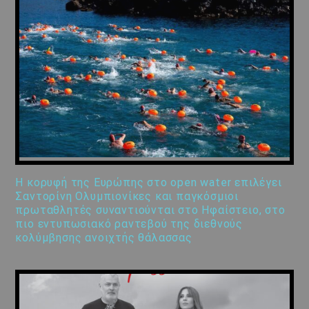
Η κορυφή της Ευρώπης στο open water επιλέγει
Σαντορίνη Ολυμπιονίκες και παγκόσμιοι
πρωταθλητές συναντιούνται στο Ηφαίστειο, στο
πιο εντυπωσιακό ραντεβού της διεθνούς
κολύμβησης ανοιχτής θάλασσας