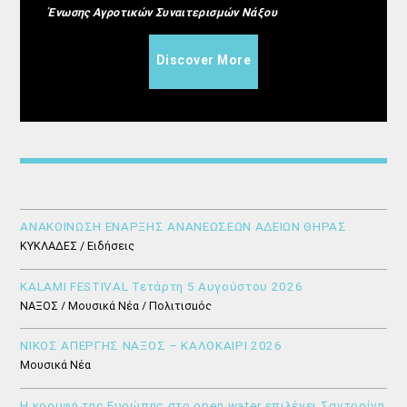
Ένωσης Αγροτικών Συναιτερισμών Νάξου
Discover More
ΑΝΑΚΟΙΝΩΣΗ ΕΝΑΡΞΗΣ ΑΝΑΝΕΩΣΕΩΝ ΑΔΕΙΩΝ ΘΗΡΑΣ
ΚΥΚΛΑΔΕΣ / Ειδήσεις
KALAMI FESTIVAL Τετάρτη 5 Αυγούστου 2026
ΝΑΞΟΣ / Μουσικά Νέα / Πολιτισμός
ΝΙΚΟΣ ΑΠΕΡΓΗΣ ΝΑΞΟΣ – ΚΑΛΟΚΑΙΡΙ 2026
Μουσικά Νέα
Η κορυφή της Ευρώπης στο open water επιλέγει Σαντορίνη