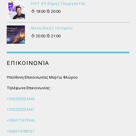
HOT 40 Θέμης Γεωργαντάς
18:00
20:00
Μελωδικές Ιστορίες
20:00
21:00
ΕΠΙΚΟΙΝΩΝΊΑ
Υπεύθυνη Επικοινωνίας Μυρτώ Φλώρου
Τηλέφωνα Επικοινωνίας :
+302285024446
+302285024447
+306977479946
+306974788137