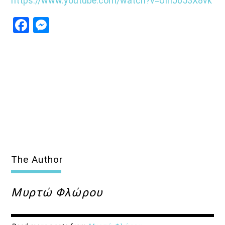
https://www.youtube.com/watch?
v=UInJ653X8vk
Facebook
Messenger
The Author
Μυρτώ Φλώρου