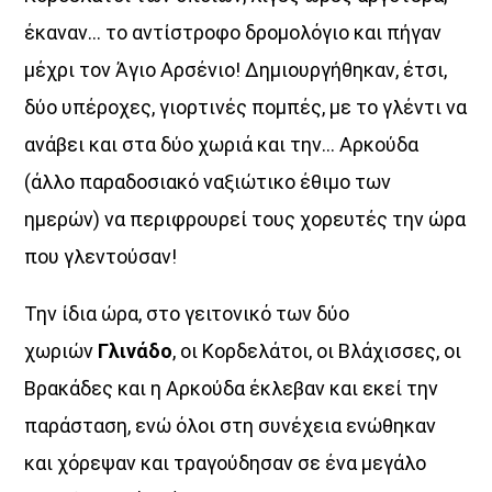
έκαναν… το αντίστροφο δρομολόγιο και πήγαν
Θεμα Υγειας
μέχρι τον Άγιο Αρσένιο! Δημιουργήθηκαν, έτσι,
10:00
14:00
δύο υπέροχες, γιορτινές πομπές, με το γλέντι να
ανάβει και στα δύο χωριά και την… Αρκούδα
Μια Θάλασσα Τραγούδια
(άλλο παραδοσιακό ναξιώτικο έθιμο των
14:00
16:00
ημερών) να περιφρουρεί τους χορευτές την ώρα
ΜΟΥΣΙΚΗ
που γλεντούσαν!
16:00
18:00
Την ίδια ώρα, στο γειτονικό των δύο
HOT 40 Θέμης Γεωργαντάς
χωριών
Γλινάδο
, οι Κορδελάτοι, οι Βλάχισσες, οι
18:00
20:00
Βρακάδες και η Αρκούδα έκλεβαν και εκεί την
Μελωδικές Ιστορίες
παράσταση, ενώ όλοι στη συνέχεια ενώθηκαν
20:00
21:00
και χόρεψαν και τραγούδησαν σε ένα μεγάλο