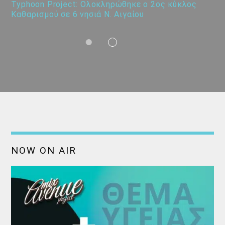
Typhoon Project: Ολοκληρώθηκε ο 2ος κύκλος
Καθαρισμού σε 6 νησιά Ν. Αιγαίου
NOW ON AIR