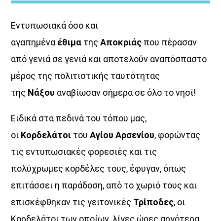
Εντυπωσιακά όσο και
αγαπημένα
έθιμα
της
Αποκριάς
που πέρασαν
από γενιά σε γενιά και αποτελούν αναπόσπαστο
μέρος της πολιτιστικής ταυτότητας
Θεμα Υγειας
της
Νάξου
αναβίωσαν σήμερα σε όλο το νησί!
<div [...]
Ειδικά στα πεδινά του τόπου μας,
οι
Κορδελάτοι
του
Αγίου Αρσενίου
, φορώντας
Discover More
τις εντυπωσιακές φορεσιές και τις
πολύχρωμες κορδέλες τους, έφυγαν, όπως
επιτάσσει η παράδοση, από το χωριό τους και
επισκέφθηκαν τις γειτονικές
Τρίποδες
, οι
UPCOMING SHOWS
Κορδελάτοι των οποίων, λίγες ώρες αργότερα,