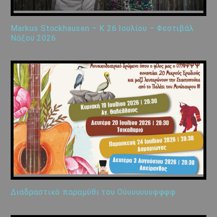
Markus Stockhausen – K 26 Ιουλίου – Φεστιβάλ
Νάξου 2026
Διαδραστικό παραμύθι του Ούυυυυυυφφφφ