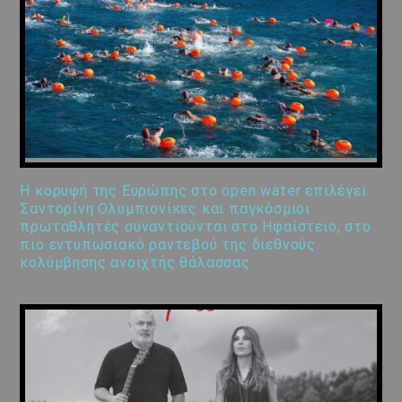
Η κορυφή της Ευρώπης στο open water επιλέγει
Σαντορίνη Ολυμπιονίκες και παγκόσμιοι
πρωταθλητές συναντιούνται στο Ηφαίστειο, στο
πιο εντυπωσιακό ραντεβού της διεθνούς
κολύμβησης ανοιχτής θάλασσας