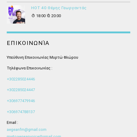
HOT 40 Θέμης Γεωργαντάς
18:00
20:00
ΕΠΙΚΟΙΝΩΝΊΑ
Υπεύθυνη Επικοινωνίας Μυρτώ Φλώρου
Τηλέφωνα Επικοινωνίας :
+302285024446
+302285024447
+306977479946
+306974788137
Email :
aegeanfm@gmail.com
myrtoaegeanvoice@gmail.com