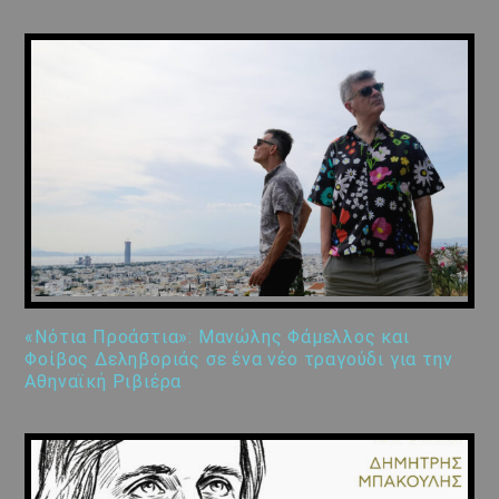
«Νότια Προάστια»: Μανώλης Φάμελλος και
Φοίβος Δεληβοριάς σε ένα νέο τραγούδι για την
Αθηναϊκή Ριβιέρα