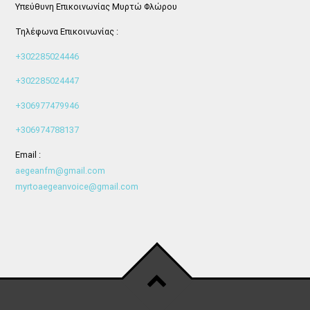
Υπεύθυνη Επικοινωνίας Μυρτώ Φλώρου
Τηλέφωνα Επικοινωνίας :
+302285024446
+302285024447
+306977479946
+306974788137
Email :
aegeanfm@gmail.com
myrtoaegeanvoice@gmail.com