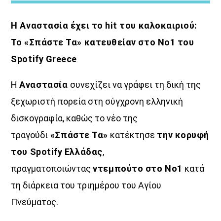
Θεμα Υγειας
Η Αναστασία έχει το hit του καλοκαιριού:
10:00
14:00
Το «Σπάστε Τα» κατευθείαν στο Νο1 του
Μια Θάλασσα Τραγούδια
Spotify Greece
14:00
16:00
Η
Αναστασία
συνεχίζει να γράφει τη δική της
ΜΟΥΣΙΚΗ
ξεχωριστή πορεία στη σύγχρονη ελληνική
16:00
18:00
δισκογραφία, καθώς το νέο της
τραγούδι
«Σπάστε Τα»
κατέκτησε
την κορυφή
του Spotify Ελλάδας
,
πραγματοποιώντας
ντεμπούτο στο Νο1
κατά
τη διάρκεια του τριημέρου του Αγίου
Πνεύματος.