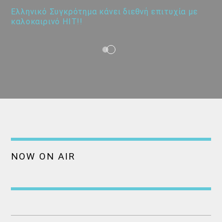
Ελληνικό Συγκρότημα κάνει διεθνή επιτυχία με
καλοκαιρινό HIT!!
NOW ON AIR