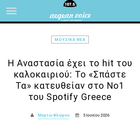
ΜΟΥΣΙΚΆ ΝΈΑ
NOW ON AIR
Η Αναστασία έχει το hit του
καλοκαιριού: Το «Σπάστε
UPCOMING SHOWS
Τα» κατευθείαν στο Νο1
του Spotify Greece
ΜΟΥΣΙΚΗ
07:00
08:30
Μυρτώ Φλώρου
5 Ιουνίου 2026
ΜΟΥΣΙΚΗ
08:30
10:00