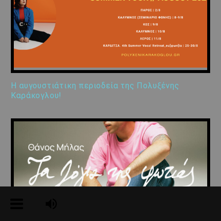
Η αυγουστιάτικη περιοδεία της Πολυξένης
Καράκογλου!