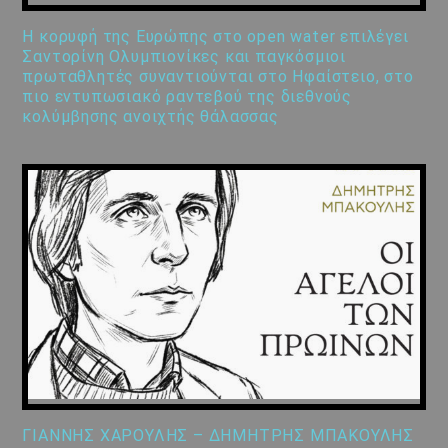
Η κορυφή της Ευρώπης στο open water επιλέγει
Σαντορίνη Ολυμπιονίκες και παγκόσμιοι
πρωταθλητές συναντιούνται στο Ηφαίστειο, στο
πιο εντυπωσιακό ραντεβού της διεθνούς
κολύμβησης ανοιχτής θάλασσας
ΓΙΑΝΝΗΣ ΧΑΡΟΥΛΗΣ – ΔΗΜΗΤΡΗΣ ΜΠΑΚΟΥΛΗΣ