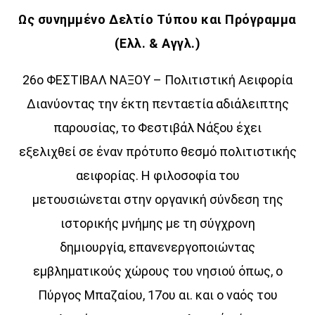
Ως συνημμένο Δελτίο Τύπου και Πρόγραμμα
Όταν τα μικρόφωνα ξεκουράζονται…
(Ελλ. & Αγγλ.)
η μουσική παίρνει τον λόγο.
Ο Aegean Voice 107.5 συνεχίζει να σας κρατά συντροφιά
26ο ΦΕΣΤΙΒΑΛ ΝΑΞΟΥ – Πολιτιστική Αειφορία
με αγαπημένες επιτυχίες, ξεχωριστές μελωδίες
Διανύοντας την έκτη πενταετία αδιάλειπτης
και μουσικές επιλογές για κάθε στιγμή της ημέρας.
παρουσίας, το Φεστιβάλ Νάξου έχει
Χαλαρώστε, ταξιδέψτε, ανεβάστε ένταση
εξελιχθεί σε έναν πρότυπο θεσμό πολιτιστικής
και μείνετε συντονισμένοι στη συχνότητα
που έχει πάντα κάτι όμορφο να ακουστεί.
αειφορίας. Η φιλοσοφία του
Aegean Voice 107.5 τον ραδιοφωνικό σταθμό της
μετουσιώνεται στην οργανική σύνδεση της
Ένωσης Αγροτικών Συναιτερισμών Νάξου
ιστορικής μνήμης με τη σύγχρονη
Discover More
δημιουργία, επανενεργοποιώντας
εμβληματικούς χώρους του νησιού όπως, ο
Πύργος Μπαζαίου, 17ου αι. και ο ναός του