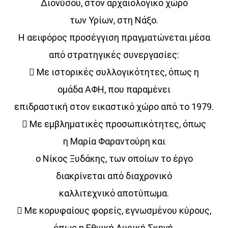
Διονύσου, στον αρχαιολογικό χώρο
των Υρίων, στη Νάξο.
UPCOMING SHOWS
Η αειφόρος προσέγγιση πραγματώνεται μέσα
από στρατηγικές συνεργασίες:
Κοιμάστε με άλλους, ξυπνάτε μαζί μου
07:30
08:30
 Με ιστορικές συλλογικότητες, όπως η
ομάδα ΑΦΗ, που παραμένει
«Στο βάθος κήπος»
επιδραστική στον εικαστικό χώρο από το 1979.
08:30
10:00
 Με εμβληματικές προσωπικότητες, όπως
Σημεία & Τέρατα
η Μαρία Φαραντούρη και
10:00
12:00
ο Νίκος Ξυδάκης, των οποίων το έργο
διακρίνεται από διαχρονικό
Μέρα Μεσημέρι
12:00
14:00
καλλιτεχνικό αποτύπωμα.
 Με κορυφαίους φορείς, εγνωσμένου κύρους,
Μια Θάλασσα Τραγούδια
όπως η Εθνική Λυρική Σκηνή,