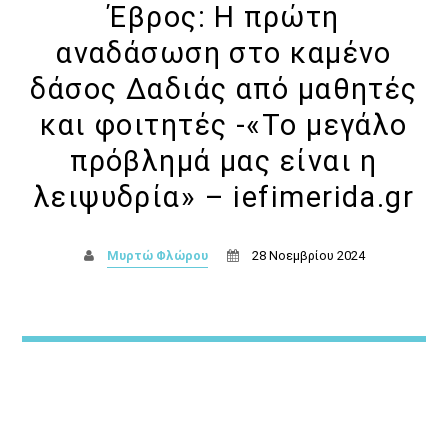
Έβρος: Η πρώτη
Θεμα Υγειας
αναδάσωση στο καμένο
10:00
14:00
δάσος Δαδιάς από μαθητές
Μια Θάλασσα Τραγούδια
και φοιτητές -«Το μεγάλο
14:00
16:00
πρόβλημά μας είναι η
λειψυδρία» – iefimerida.gr
ΜΟΥΣΙΚΗ
16:00
18:00
Μυρτώ Φλώρου
28 Νοεμβρίου 2024