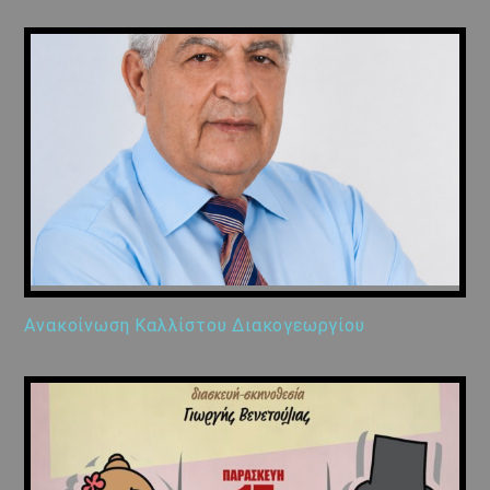
Ανακοίνωση Καλλίστου Διακογεωργίου