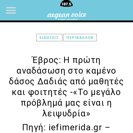
ΕΙΔΉΣΕΙΣ
ΠΕΡΙΒΆΛΛΟΝ
NOW ON AIR
Έβρος: Η πρώτη
αναδάσωση στο καμένο
UPCOMING SHOWS
δάσος Δαδιάς από μαθητές
και φοιτητές -«Το μεγάλο
ΜΟΥΣΙΚΗ
πρόβλημά μας είναι η
07:00
08:30
λειψυδρία»
ΜΟΥΣΙΚΗ
08:30
10:00
Πηγή:
iefimerida.gr
–