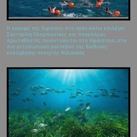
Η κορυφή της Ευρώπης στο open water επιλέγει
Σαντορίνη Ολυμπιονίκες και παγκόσμιοι
πρωταθλητές συναντιούνται στο Ηφαίστειο, στο
πιο εντυπωσιακό ραντεβού της διεθνούς
κολύμβησης ανοιχτής θάλασσας