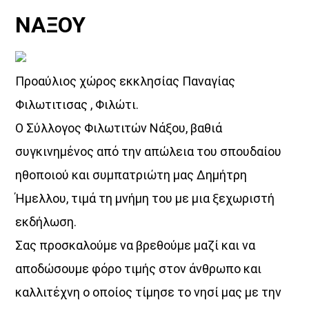
ΝΑΞΟΥ
Θεμα Υγειας
10:00
14:00
Μια Θάλασσα Τραγούδια
Προαύλιος χώρος εκκλησίας Παναγίας
14:00
16:00
Φιλωτιτισας , Φιλώτι.
Ο Σύλλογος Φιλωτιτών Νάξου, βαθιά
ΜΟΥΣΙΚΗ
16:00
18:00
συγκινημένος από την απώλεια του σπουδαίου
ηθοποιού και συμπατριώτη μας Δημήτρη
Ήμελλου, τιμά τη μνήμη του με μια ξεχωριστή
εκδήλωση.
Σας προσκαλούμε να βρεθούμε μαζί και να
αποδώσουμε φόρο τιμής στον άνθρωπο και
καλλιτέχνη ο οποίος τίμησε το νησί μας με την