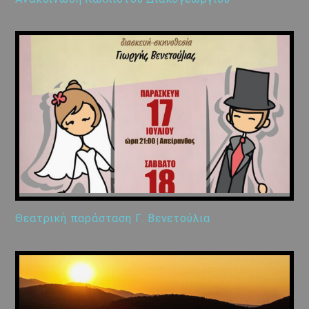
Θεατρική παράσταση Γ. Βενετούλια