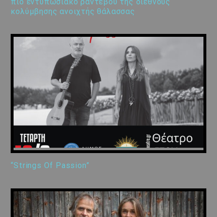
πιο εντυπωσιακό ραντεβού της διεθνούς
κολύμβησης ανοιχτής θάλασσας
“Strings Of Passion”