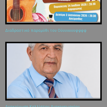
Διαδραστικό παραμύθι του Ούυυυυυυφφφφ
Ανακοίνωση Καλλίστου Διακογεωργίου