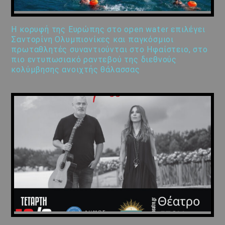
Η κορυφή της Ευρώπης στο open water επιλέγει
Σαντορίνη Ολυμπιονίκες και παγκόσμιοι
πρωταθλητές συναντιούνται στο Ηφαίστειο, στο
πιο εντυπωσιακό ραντεβού της διεθνούς
κολύμβησης ανοιχτής θάλασσας