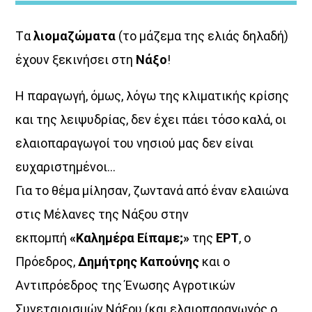
ΜΟΥΣΙΚΗ
Tα
λιομαζώματα
(το μάζεμα της ελιάς δηλαδή)
16:00
18:00
έχουν ξεκινήσει στη
Νάξο
!
HOT 40 Θέμης Γεωργαντάς
18:00
20:00
Η παραγωγή, όμως, λόγω της κλιματικής κρίσης
και της λειψυδρίας, δεν έχει πάει τόσο καλά, οι
Μελωδικές Ιστορίες
ελαιοπαραγωγοί του νησιού μας δεν είναι
20:00
21:00
ευχαριστημένοι…
Για το θέμα μίλησαν, ζωντανά από έναν ελαιώνα
στις Μέλανες της Νάξου στην
εκπομπή
«Καλημέρα Είπαμε;»
της
ΕΡΤ
, ο
Πρόεδρος,
Δημήτρης Καπούνης
και ο
Αντιπρόεδρος της Ένωσης Αγροτικών
Συνεταιρισμών Νάξου (και ελαιοπαραγωγός ο