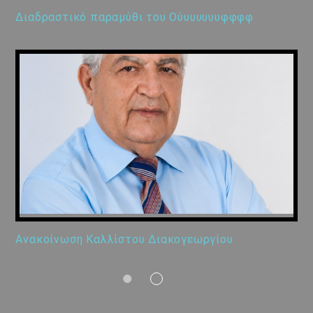
Διαδραστικό παραμύθι του Ούυυυυυυφφφφ
Ανακοίνωση Καλλίστου Διακογεωργίου