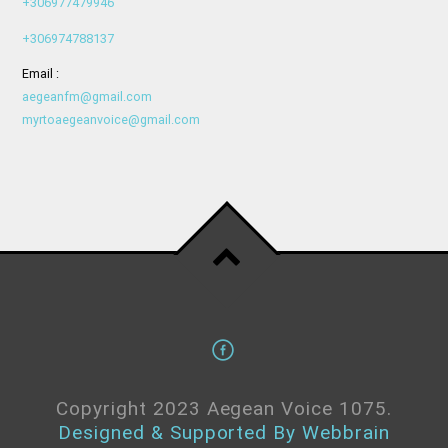
+306977479946
+306974788137
Email :
aegeanfm@gmail.com
myrtoaegeanvoice@gmail.com
Copyright 2023 Aegean Voice 1075.
Designed & Supported By Webbrain