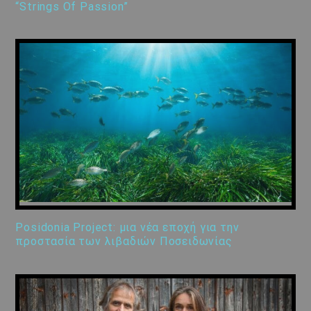
“Strings Of Passion”
Posidonia Project: μια νέα εποχή για την
προστασία των λιβαδιών Ποσειδωνίας