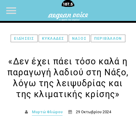
ΕΙΔΉΣΕΙΣ
ΚΥΚΛΑΔΕΣ
ΝΑΞΟΣ
ΠΕΡΙΒΆΛΛΟΝ
NOW ON AIR
«Δεν έχει πάει τόσο καλά η
παραγωγή λαδιού στη Νάξο,
UPCOMING SHOWS
λόγω της λειψυδρίας και
της κλιματικής κρίσης»
Θεμα Υγειας
22:00
14:00
Μυρτώ Φλώρου
29 Οκτωβρίου 2024
Μια Θάλασσα Τραγούδια
14:00
16:00