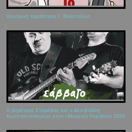
Θεατρική παράσταση Γ. Βενετούλια
Ο Δημήτρης Σταρόβας και ο Αλκιβιάδης
Κωνσταντόπουλος στον «Μουσικό Περίβολο 2026