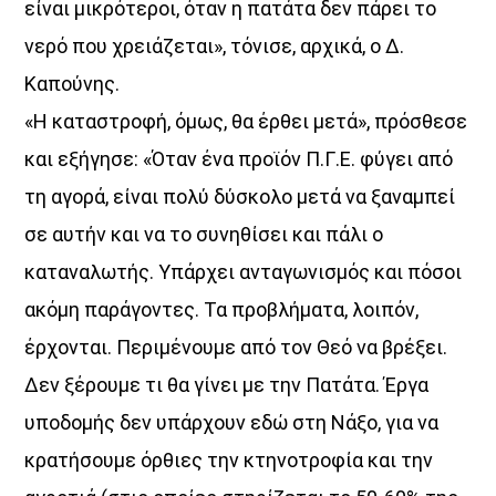
είναι μικρότεροι, όταν η πατάτα δεν πάρει το
νερό που χρειάζεται», τόνισε, αρχικά, ο Δ.
UPCOMING SHOWS
Καπούνης.
«Η καταστροφή, όμως, θα έρθει μετά», πρόσθεσε
Μια Θάλασσα Τραγούδια
και εξήγησε: «Όταν ένα προϊόν Π.Γ.Ε. φύγει από
14:00
16:00
τη αγορά, είναι πολύ δύσκολο μετά να ξαναμπεί
σε αυτήν και να το συνηθίσει και πάλι ο
ΜΟΥΣΙΚΗ
καταναλωτής. Υπάρχει ανταγωνισμός και πόσοι
16:00
18:00
ακόμη παράγοντες. Τα προβλήματα, λοιπόν,
HOT 40 Θέμης Γεωργαντάς
έρχονται. Περιμένουμε από τον Θεό να βρέξει.
18:00
20:00
Δεν ξέρουμε τι θα γίνει με την Πατάτα. Έργα
υποδομής δεν υπάρχουν εδώ στη Νάξο, για να
Μελωδικές Ιστορίες
20:00
21:00
κρατήσουμε όρθιες την κτηνοτροφία και την