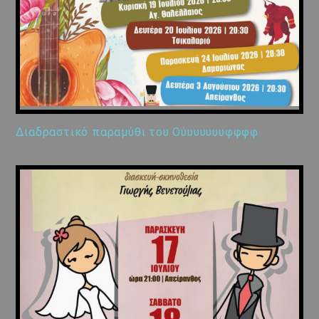
Διαδραστικό παραμύθι του Ούυυυυυυφφφφ