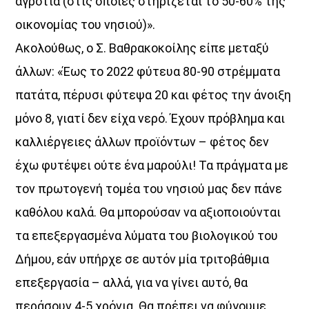
αγροτιά (στις οποίες στηρίζεται το 50-60% της
Just Music
οικονομίας του νησιού)».
21:00
22:00
Ακολούθως, ο Σ. Βαθρακοκοίλης είπε μεταξύ
άλλων: «Έως το 2022 φύτευα 80-90 στρέμματα
πατάτα, πέρυσι φύτεψα 20 και φέτος την άνοιξη
μόνο 8, γιατί δεν είχα νερό. Έχουν πρόβλημα και
καλλιέργειες άλλων προϊόντων – φέτος δεν
έχω φυτέψει ούτε ένα μαρούλι! Τα πράγματα με
τον πρωτογενή τομέα του νησιού μας δεν πάνε
καθόλου καλά. Θα μπορούσαν να αξιοποιούνται
τα επεξεργασμένα λύματα του βιολογικού του
Δήμου, εάν υπήρχε σε αυτόν μία τριτοβάθμια
επεξεργασία – αλλά, για να γίνει αυτό, θα
περάσουν 4-5 χρόνια. Θα πρέπει να φύγουμε