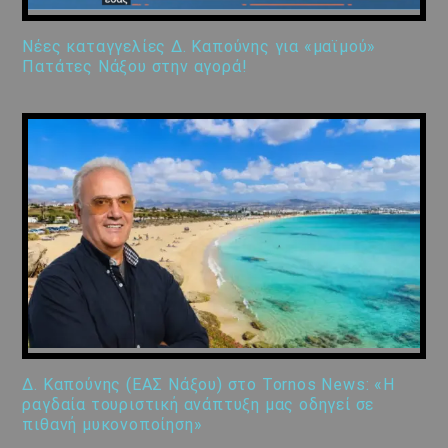
Νέες καταγγελίες Δ. Καπούνης για «μαϊμού»
Πατάτες Νάξου στην αγορά!
Δ. Καπούνης (ΕΑΣ Νάξου) στο Tornos News: «Η
ραγδαία τουριστική ανάπτυξη μας οδηγεί σε
πιθανή μυκονοποίηση»