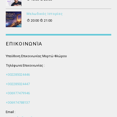
Μελωδικές Ιστορίες
20:00
21:00
ΕΠΙΚΟΙΝΩΝΊΑ
Υπεύθυνη Επικοινωνίας Μυρτώ Φλώρου
Τηλέφωνα Επικοινωνίας :
+302285024446
+302285024447
+306977479946
+306974788137
Email :