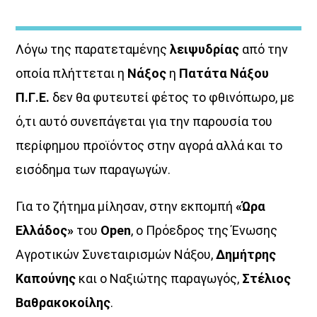
Λόγω της παρατεταμένης
λειψυδρίας
από την
οποία πλήττεται η
Νάξος
η
Πατάτα Νάξου
Π.Γ.Ε.
δεν θα φυτευτεί φέτος το φθινόπωρο, με
ό,τι αυτό συνεπάγεται για την παρουσία του
Μια Θάλασσα Τραγούδια
περίφημου προϊόντος στην αγορά αλλά και το
Title:Νησιώτικη μουσική και …σαλπάρουμε με τον Aegean
εισόδημα των παραγωγών.
Voice σε...
«Μια θάλασσα τραγούδια»!
Ένα ταξίδι στη
νησιώτικη μουσική με καπετάνισσα τηνΚατερίνα Φακίνου!
Η Κατερίνα Φακίνου ταξιδεύει τους ακροατές από νησί σε
Για το ζήτημα μίλησαν, στην εκπομπή
«Ώρα
νησί με παραδοσιακές, ποιοτικέςεπιλογές από νησιώτικα
Ελλάδος»
του
Open
, ο Πρόεδρος της Ένωσης
τραγούδια που …γεμίζουν τα ερτζιανά με βιολί, λαούτο,
και τηναλμύρα της θάλασσας!Ταξίδεψε σε …«Μια θάλασσα
Αγροτικών Συνεταιρισμών Νάξου,
Δημήτρης
τραγούδια» μόνο από την συχνότητα του Aegean Voice
Καπούνης
και ο Ναξιώτης παραγωγός,
Στέλιος
107,5
Βαθρακοκοίλης
.