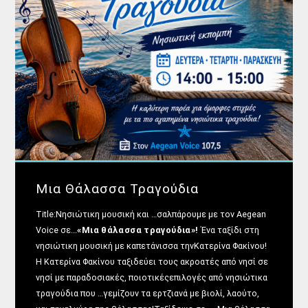
Μια Θάλασσα Τραγούδια
Title:Νησιώτικη μουσική και …σαλπάρουμε με τον Aegean
Voice σε...
«Μια θάλασσα τραγούδια»!
Ένα ταξίδι στη
νησιώτικη μουσική με καπετάνισσα τηνΚατερίνα Φακίνου!
Η Κατερίνα Φακίνου ταξιδεύει τους ακροατές από νησί σε
νησί με παραδοσιακές, ποιοτικέςεπιλογές από νησιώτικα
τραγούδια που …γεμίζουν τα ερτζιανά με βιολί, λαούτο,