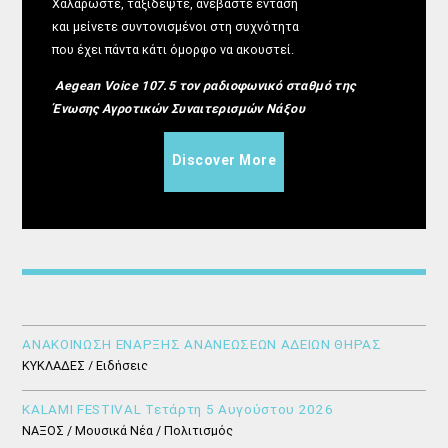
Χαλαρώστε, ταξιδέψτε, ανεβάστε ένταση
και μείνετε συντονισμένοι στη συχνότητα
που έχει πάντα κάτι όμορφο να ακουστεί.
Aegean Voice 107.5 τον ραδιοφωνικό σταθμό της
Ένωσης Αγροτικών Συναιτερισμών Νάξου
Discover More
ΑΝΑΚΟΙΝΩΣΗ ΕΝΑΡΞΗΣ ΑΝΑΝΕΩΣΕΩΝ ΑΔΕΙΩΝ ΘΗΡΑΣ
ΚΥΚΛΑΔΕΣ / Ειδήσεις
KALAMI FESTIVAL Τετάρτη 5 Αυγούστου 2026
ΝΑΞΟΣ / Μουσικά Νέα / Πολιτισμός