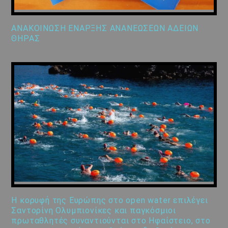
ΑΝΑΚΟΙΝΩΣΗ ΕΝΑΡΞΗΣ ΑΝΑΝΕΩΣΕΩΝ ΑΔΕΙΩΝ
ΘΗΡΑΣ
Η κορυφή της Ευρώπης στο open water επιλέγει
Σαντορίνη Ολυμπιονίκες και παγκόσμιοι
πρωταθλητές συναντιούνται στο Ηφαίστειο, στο