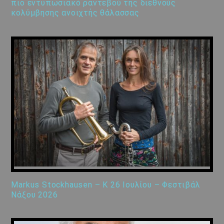
πιο εντυπωσιακό ραντεβού της διεθνούς
κολύμβησης ανοιχτής θάλασσας
Markus Stockhausen – K 26 Ιουλίου – Φεστιβάλ
Νάξου 2026