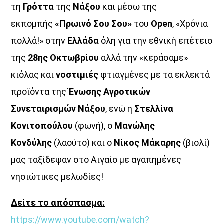
τη
Γρόττα
της
Νάξου
και μέσω της
εκπομπής
«Πρωινό Σου Σου»
του
Open
, «Χρόνια
πολλά!» στην
Ελλάδα
όλη για την εθνική επέτειο
της
28ης Οκτωβρίου
αλλά την «κεράσαμε»
κιόλας και
νοστιμιές
φτιαγμένες με τα εκλεκτά
ΜΟΥΣΙΚΗ
προϊόντα της
Ένωσης Αγροτικών
Συνεταιρισμών Νάξου
, ενώ η
Στελλίνα
Κονιτοπούλου
(φωνή), ο
Μανώλης
Κονδύλης
(λαούτο) και ο
Νίκος Μάκαρης
(βιολί)
μας ταξίδεψαν στο Αιγαίο με αγαπημένες
νησιώτικες μελωδίες!
Δείτε το απόσπασμα:
https://www.youtube.com/watch?