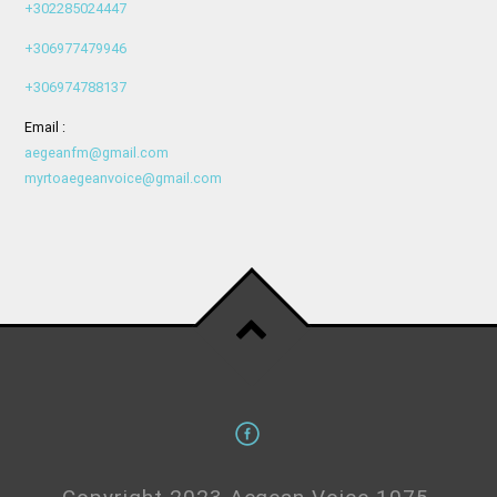
+302285024447
+306977479946
+306974788137
Email :
aegeanfm@gmail.com
myrtoaegeanvoice@gmail.com