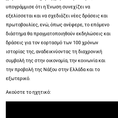
Ένα μοναδικό «πάντρεμα»
υπογράμμισε ότι η Ένωση συνεχίζει να
της ενέργειας της πόλης με την αύρα του Αιγαίου.
εξελίσσεται και να σχεδιάζει νέες δράσεις και
θέματα από τον πολιτισμό και την κοινωνία,
πρωτοβουλίες, ενώ, όπως ανέφερε, το επόμενο
νέες ιδέες, πρόσωπα και ό,τι συμβαίνει τώρα.
διάστημα θα πραγματοποιηθούν εκδηλώσεις και
Ο Voice 102.5, το ραδιόφωνο της Athens Voice,
εκπέμπει από την καρδιά της Αθήνας
δράσεις για τον εορτασμό των 100 χρόνων
και μετατρέπει τον παλμό της πόλης… σε φωνή.
ιστορίας της, αναδεικνύοντας τη διαχρονική
Κάθε Δευτέρα έως Παρασκευή
συμβολή της στην οικονομία, την κοινωνία και
16:00 – 20:00
στον Aegean Voice 107.5
την προβολή της Νάξου στην Ελλάδα και το
Γιατί όταν η Αθήνα συναντά το Αιγαίο…
εξωτερικό.
η μουσική αποκτά άλλη ένταση.
Ακούστε το ηχητικό:
Discover More