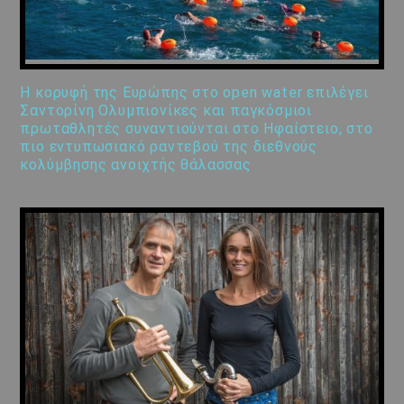
Η κορυφή της Ευρώπης στο open water επιλέγει
Σαντορίνη Ολυμπιονίκες και παγκόσμιοι
πρωταθλητές συναντιούνται στο Ηφαίστειο, στο
πιο εντυπωσιακό ραντεβού της διεθνούς
κολύμβησης ανοιχτής θάλασσας