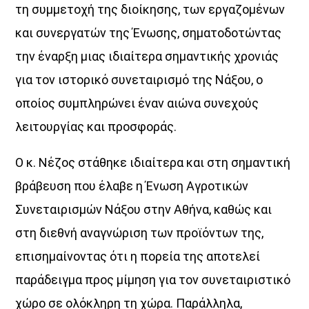
τη συμμετοχή της διοίκησης, των εργαζομένων
και συνεργατών της Ένωσης, σηματοδοτώντας
Η
την έναρξη μιας ιδιαίτερα σημαντικής χρονιάς
Αθήνα συναντά το Αιγαίο!
για τον ιστορικό συνεταιρισμό της Νάξου, ο
Κάθε απόγευμα, Δευτέρα έως Παρασκευή,
οποίος συμπληρώνει έναν αιώνα συνεχούς
από τις 16:00 έως τις 20:00,
δύο δυνατές ραδιοφωνικές φωνές ενώνονται στον αέρα.
λειτουργίας και προσφοράς.
Ο Aegean Voice 107.5
Ο κ. Νέζος στάθηκε ιδιαίτερα και στη σημαντική
συνδέεται ζωντανά με τον Voice 102.5,
φέρνοντας στο Αιγαίο τον παλμό της Αθήνας,
βράβευση που έλαβε η Ένωση Αγροτικών
μέσα από μουσική, ενημέρωση, σύγχρονη αισθητική
Συνεταιρισμών Νάξου στην Αθήνα, καθώς και
και την ξεχωριστή ταυτότητα του Voice 102.5.
στη διεθνή αναγνώριση των προϊόντων της,
🎧 16:00 – 18:00
με τη Χαρά Αλεξανδροπούλου
επισημαίνοντας ότι η πορεία της αποτελεί
🎧 18:00 – 20:00
παράδειγμα προς μίμηση για τον συνεταιριστικό
με τον Δημήτρη Αθανασιάδη
χώρο σε ολόκληρη τη χώρα. Παράλληλα,