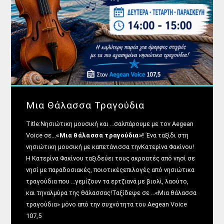
UPCOMING SHOWS
Θεμα Υγειας
22:00
14:00
Μια Θάλασσα Τραγούδια
Μια Θάλασσα Τραγούδια
14:00
16:00
Title:Νησιώτικη μουσική και …σαλπάρουμε με τον Aegean
Voice σε...
«Μια θάλασσα τραγούδια»!
Ένα ταξίδι στη
νησιώτικη μουσική με καπετάνισσα τηνΚατερίνα Φακίνου!
ΜΟΥΣΙΚΗ
Η Κατερίνα Φακίνου ταξιδεύει τους ακροατές από νησί σε
16:00
18:00
νησί με παραδοσιακές, ποιοτικέςεπιλογές από νησιώτικα
τραγούδια που …γεμίζουν τα ερτζιανά με βιολί, λαούτο,
HOT 40 Θέμης Γεωργαντάς
και τηναλμύρα της θάλασσας!Ταξίδεψε σε …«Μια θάλασσα
18:00
20:00
τραγούδια» μόνο από την συχνότητα του Aegean Voice
107,5