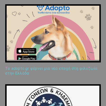
Το adopto.gr φέρνει μια νέα εποχή στη φιλοζωία
στην Ελλάδα