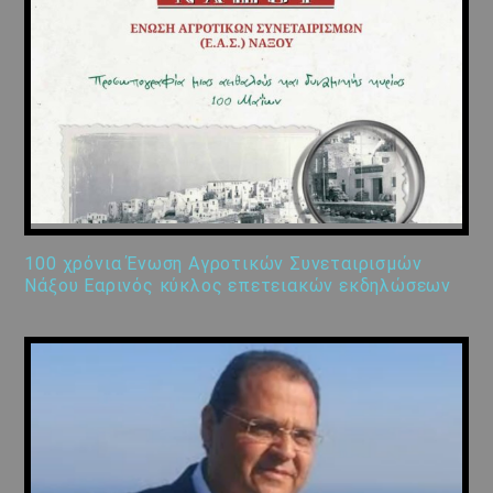
100 χρόνια Ένωση Αγροτικών Συνεταιρισμών
Νάξου Εαρινός κύκλος επετειακών εκδηλώσεων