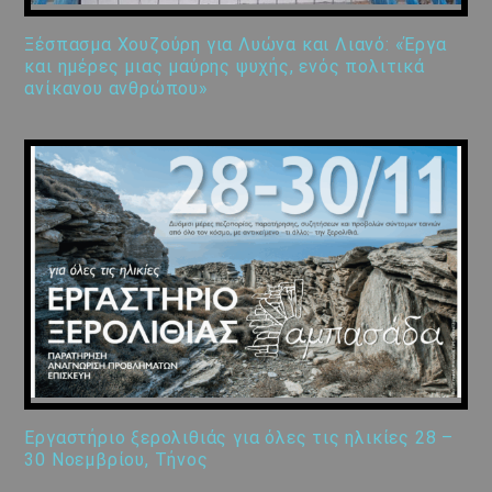
Ξέσπασμα Χουζούρη για Λυώνα και Λιανό: «Έργα
και ημέρες μιας μαύρης ψυχής, ενός πολιτικά
ανίκανου ανθρώπου»
Εργαστήριο ξερολιθιάς για όλες τις ηλικίες 28 –
30 Νοεμβρίου, Τήνος