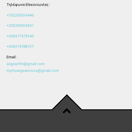
Τηλέφωνα Επικοινωνίας :
+302285024446
+302285024447
+306977479946
+306974788137
Email :
aegeanfm@gmail.com
myrtoaegeanvoice@gmail.com