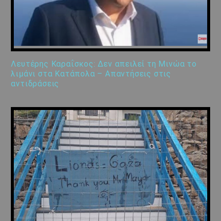
Λευτέρης Καραΐσκος: Δεν απειλεί τη Μινώα το
λιμάνι στα Κατάπολα – Απαντήσεις στις
αντιδράσεις