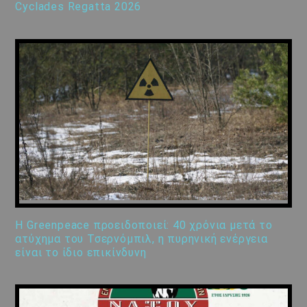
Cyclades Regatta 2026
Η Greenpeace προειδοποιεί: 40 χρόνια μετά το
ατύχημα του Τσερνόμπιλ, η πυρηνική ενέργεια
είναι το ίδιο επικίνδυνη