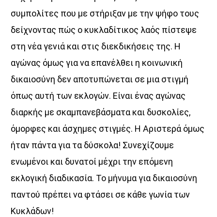
συμπολίτες που με στήριξαν με την ψήφο τους
Όταν τα μικρόφωνα ξεκουράζονται…
δείχνοντας πώς ο κυκλαδίτικος λαός πίστεψε
η μουσική παίρνει τον λόγο.
στη νέα γενιά και στις διεκδικήσεις της. Η
Ο Aegean Voice 107.5 συνεχίζει να σας κρατά συντροφιά
αγώνας όμως για να επανέλθει η κοινωνική
με αγαπημένες επιτυχίες, ξεχωριστές μελωδίες
και μουσικές επιλογές για κάθε στιγμή της ημέρας.
δικαιοσύνη δεν αποτυπώνεται σε μια στιγμή
Χαλαρώστε, ταξιδέψτε, ανεβάστε ένταση
όπως αυτή των εκλογών. Είναι ένας αγώνας
και μείνετε συντονισμένοι στη συχνότητα
διαρκής με σκαμπανεβάσματα και δυσκολίες,
που έχει πάντα κάτι όμορφο να ακουστεί.
όμορφες και άσχημες στιγμές. Η Αριστερά όμως
Aegean Voice 107.5 τον ραδιοφωνικό σταθμό της
Ένωσης Αγροτικών Συναιτερισμών Νάξου
ήταν πάντα για τα δύσκολα! Συνεχίζουμε
ενωμένοι και δυνατοί μέχρι την επόμενη
Discover More
εκλογική διαδικασία. Το μήνυμα για δικαιοσύνη
παντού πρέπει να φτάσει σε κάθε γωνία των
Κυκλάδων!