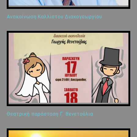
Ανακοίνωση Καλλίστου Διακογεωργίου
Θεατρική παράσταση Γ. Βενετούλια