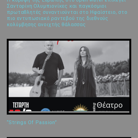
Σαντορίνη Ολυμπιονίκες και παγκόσμιοι
πρωταθλητές συναντιούνται στο Ηφαίστειο, στο
πιο εντυπωσιακό ραντεβού της διεθνούς
κολύμβησης ανοιχτής θάλασσας
“Strings Of Passion”