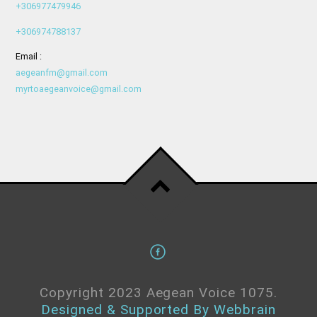
+306977479946
+306974788137
Email :
aegeanfm@gmail.com
myrtoaegeanvoice@gmail.com
Copyright 2023 Aegean Voice 1075.
Designed & Supported By Webbrain