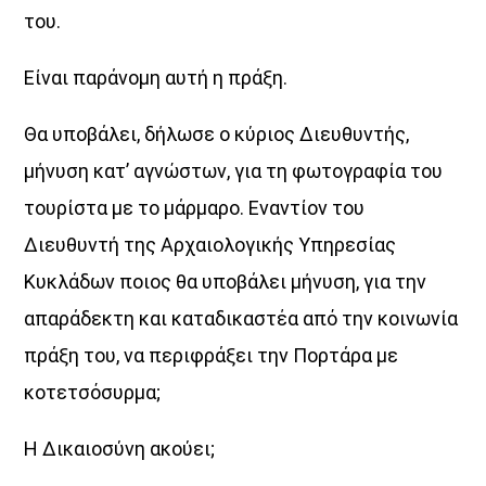
του.
Μέρα Μεσημέρι
12:00
14:00
Είναι παράνομη αυτή η πράξη.
Μια Θάλασσα Τραγούδια
Θα υποβάλει, δήλωσε ο κύριος Διευθυντής,
14:00
15:00
μήνυση κατ’ αγνώστων, για τη φωτογραφία του
τουρίστα με το μάρμαρο. Εναντίον του
ΜΟΥΣΙΚΗ
15:00
16:00
Διευθυντή της Αρχαιολογικής Υπηρεσίας
Κυκλάδων ποιος θα υποβάλει μήνυση, για την
ΔΙΚΤΥΩΣΗ ΜΕ VOICE 102,5
απαράδεκτη και καταδικαστέα από την κοινωνία
16:00
20:00
πράξη του, να περιφράξει την Πορτάρα με
κοτετσόσυρμα;
Η Δικαιοσύνη ακούει;