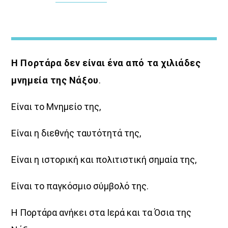
Η Πορτάρα δεν είναι ένα από τα χιλιάδες
μνημεία της Νάξου
.
Σημεία & Τέρατα
Είναι το Μνημείο της,
Η μακροβιότερη εκπομπή στο Κυκλαδίτικο ραδιόφωνο…
και όχι τυχαία.
Είναι η διεθνής ταυτότητά της,
Ο Γιώργος Καμβύσης σατιρίζει τους πάντες και τα πάντα
με τον δικό του ξεχωριστό, ανατρεπτικό λόγο,
Είναι η ιστορική και πολιτιστική σημαία της,
χωρίς φίλτρα και χωρίς “εκπτώσεις”.
Με καυστικό χιούμορ και ευθύ λόγο,
Είναι το παγκόσμιο σύμβολό της.
βάζει στο μικροσκόπιο την επικαιρότητα,
ξεσκεπάζει καταστάσεις και… προκαλεί πονοκεφάλους
Η Πορτάρα ανήκει στα Ιερά και τα Όσια της
σε όσους κατέχουν δημόσια θέση
και κάθονται σε μία καρέκλα απλά και μόνο για να…