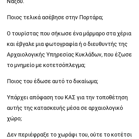
Νάξου.
κάθονται.
Ποιος τελικά ασέβησε στην Πορτάρα;
Γιατί εδώ, τίποτα δεν περνά απαρατήρητο.
Δευτέρα έως Παρασκευή 10:00 – 12:00
Ο τουρίστας που σήκωσε ένα μάρμαρο στα χέρια
στον Aegean Voice 107.5
Η σάτιρα… στα καλύτερά της.
και έβγαλε μια φωτογραφία ή ο διευθυντής της
Αρχαιολογικής Υπηρεσίας Κυκλάδων, που έζωσε
Discover More
το μνημείο με κοτετσόπλεγμα;
Ποιος του έδωσε αυτό το δικαίωμα;
Υπάρχει απόφαση του ΚΑΣ για την τοποθέτηση
UPCOMING SHOWS
αυτής της κατασκευής μέσα σε αρχαιολογικό
χώρο;
Σημεία & Τέρατα
10:00
12:00
Δεν περιέφραξε το χωράφι του, ούτε το κοτέτσι