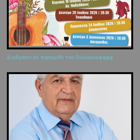
Διαδραστικό παραμύθι του Ούυυυυυυφφφφ