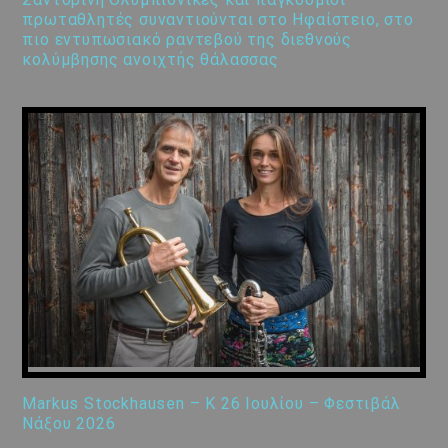
πρωταθλητές συναντιούνται στο Ηφαίστειο, στο
πιο εντυπωσιακό ραντεβού της διεθνούς
κολύμβησης ανοιχτής θάλασσας
Markus Stockhausen – K 26 Ιουλίου – Φεστιβάλ
Νάξου 2026