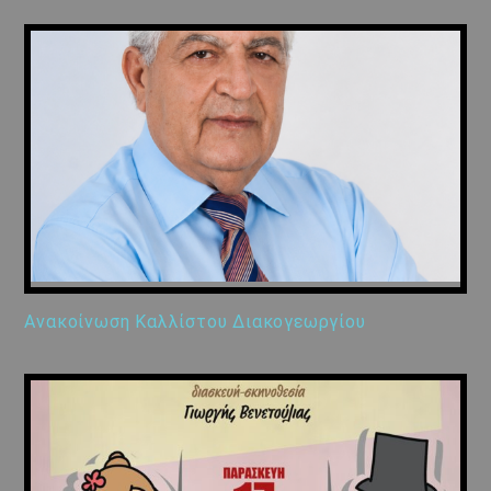
Ανακοίνωση Καλλίστου Διακογεωργίου