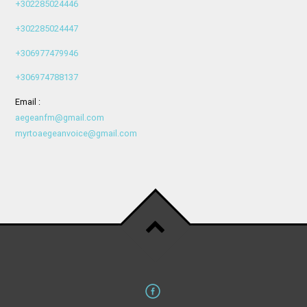
+302285024446
+302285024447
+306977479946
+306974788137
Email :
aegeanfm@gmail.com
myrtoaegeanvoice@gmail.com