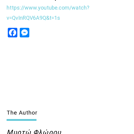
https://www.youtube.com/watch?
Όταν τα μικρόφωνα ξεκουράζονται…
v=QvInRQV6A9Q&t=1s
η μουσική παίρνει τον λόγο.
Facebook
Messenger
Ο Aegean Voice 107.5 συνεχίζει να σας κρατά συντροφιά
με αγαπημένες επιτυχίες, ξεχωριστές μελωδίες
και μουσικές επιλογές για κάθε στιγμή της ημέρας.
Χαλαρώστε, ταξιδέψτε, ανεβάστε ένταση
και μείνετε συντονισμένοι στη συχνότητα
που έχει πάντα κάτι όμορφο να ακουστεί.
Aegean Voice 107.5 τον ραδιοφωνικό σταθμό της
Ένωσης Αγροτικών Συναιτερισμών Νάξου
Discover More
The Author
Μυρτώ Φλώρου