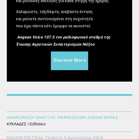
και μουσικές επιλογές για κάθε στιγμή της ημέρας.
Χαλαρώστε, ταξιδέψτε, ανεβάστε ένταση
και μείνετε συντονισμένοι στη συχνότητα
που έχει πάντα κάτι όμορφο να ακουστεί.
Aegean Voice 107.5 τον ραδιοφωνικό σταθμό της
Ένωσης Αγροτικών Συναιτερισμών Νάξου
Discover More
ΑΝΑΚΟΙΝΩΣΗ ΕΝΑΡΞΗΣ ΑΝΑΝΕΩΣΕΩΝ ΑΔΕΙΩΝ ΘΗΡΑΣ
ΚΥΚΛΑΔΕΣ / Ειδήσεις
KALAMI FESTIVAL Τετάρτη 5 Αυγούστου 2026