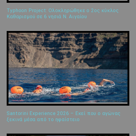
Typhoon Project: Ολοκληρώθηκε ο 2ος κύκλος
Καθαρισμού σε 6 νησιά Ν. Αιγαίου
Santorini Experience 2026 – Εκεί που ο αγώνας
ξεκινά μέσα από το ηφαίστειο