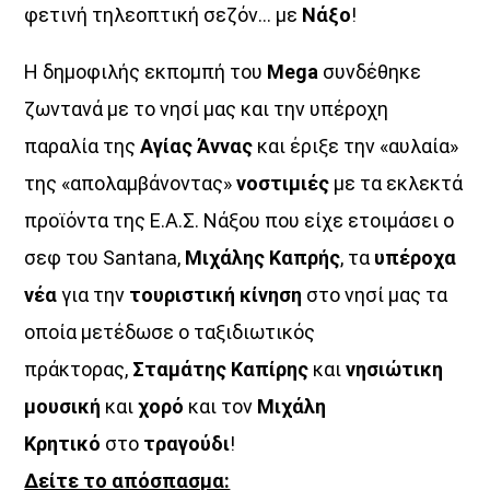
φετινή τηλεοπτική σεζόν… με
Νάξο
!
Η δημοφιλής εκπομπή του
Mega
συνδέθηκε
ζωντανά με το νησί μας και την υπέροχη
παραλία της
Αγίας Άννας
και έριξε την «αυλαία»
της «απολαμβάνοντας»
νοστιμιές
με τα εκλεκτά
ΜΟΥΣΙΚΗ
προϊόντα της Ε.Α.Σ. Νάξου που είχε ετοιμάσει ο
σεφ του Santana,
Μιχάλης Καπρής
, τα
υπέροχα
νέα
για την
τουριστική κίνηση
στο νησί μας τα
οποία μετέδωσε ο ταξιδιωτικός
πράκτορας,
Σταμάτης Καπίρης
και
νησιώτικη
μουσική
και
χορό
και τον
Μιχάλη
Κρητικό
στο
τραγούδι
!
Δείτε το απόσπασμα: