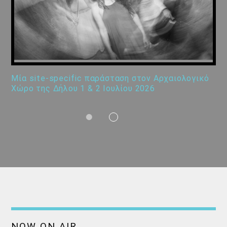
Μία site-specific παράσταση στον Αρχαιολογικό
Χώρο της Δήλου 1 & 2 Ιουλίου 2026
NOW ON AIR