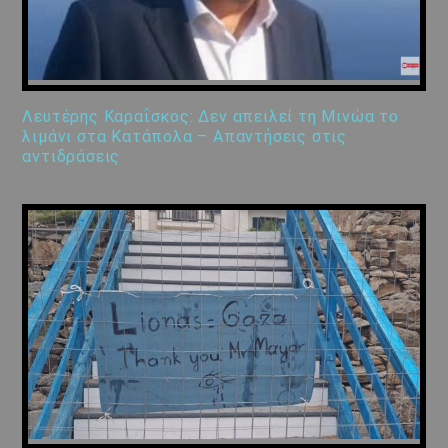
Λευτέρης Καραΐσκος: Δεν απειλεί τη Μινώα το
λιμάνι στα Κατάπολα – Απαντήσεις στις
αντιδράσεις