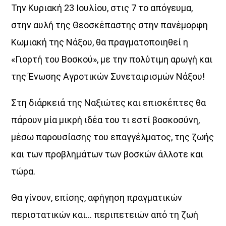
Την Κυριακή 23 Ιουλίου, στις 7 το απόγευμα,
Θεμα Υγειας
στην αυλή της Θεοσκέπαστης στην πανέμορφη
10:00
14:00
Κωμιακή της Νάξου, θα πραγματοποιηθεί η
Μια Θάλασσα Τραγούδια
«Γιορτή του Βοσκού», με την πολύτιμη αρωγή και
14:00
16:00
της Ένωσης Αγροτικών Συνεταιρισμών Νάξου!
ΜΟΥΣΙΚΗ
Στη διάρκειά της Ναξιώτες και επισκέπτες θα
16:00
18:00
πάρουν μία μικρή ιδέα του τι εστί βοσκοσύνη,
μέσω παρουσίασης του επαγγέλματος, της ζωής
και των προβλημάτων των βοσκών άλλοτε και
τώρα.
Θα γίνουν, επίσης, αφήγηση πραγματικών
περιστατικών και… περιπετειών από τη ζωή