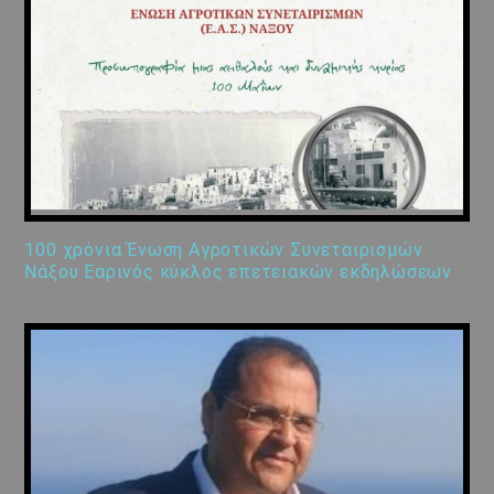
100 χρόνια Ένωση Αγροτικών Συνεταιρισμών
Νάξου Εαρινός κύκλος επετειακών εκδηλώσεων