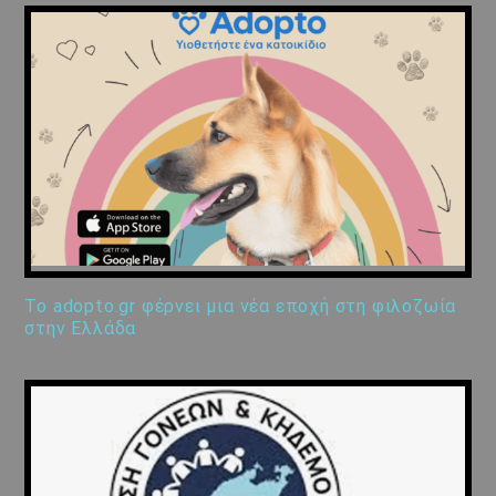
Το adopto.gr φέρνει μια νέα εποχή στη φιλοζωία
στην Ελλάδα