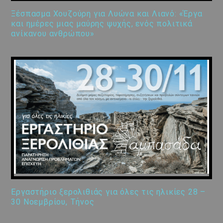
Ξέσπασμα Χουζούρη για Λυώνα και Λιανό: «Έργα
και ημέρες μιας μαύρης ψυχής, ενός πολιτικά
ανίκανου ανθρώπου»
Εργαστήριο ξερολιθιάς για όλες τις ηλικίες 28 –
30 Νοεμβρίου, Τήνος