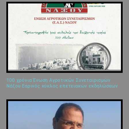
100 χρόνια Ένωση Αγροτικών Συνεταιρισμών
Νάξου Εαρινός κύκλος επετειακών εκδηλώσεων