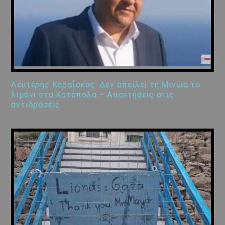
Λευτέρης Καραΐσκος: Δεν απειλεί τη Μινώα το
λιμάνι στα Κατάπολα – Απαντήσεις στις
αντιδράσεις