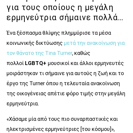
για τους οποίους η μεγάλη
Θεμα Υγειας
ερμηνεύτρια σήμαινε πολλά…
10:00
14:00
Ένα ξέσπασμα θλίψης πλημμύρισε τα μέσα
Μια Θάλασσα Τραγούδια
14:00
16:00
κοινωνικής δικτύωσης
μετά την ανακοίνωση για
τον θάνατο της Tina Turner
, καθώς
ΜΟΥΣΙΚΗ
πολλοί
LGBTQ+
μουσικοί και άλλοι ερμηνευτές
16:00
18:00
μοιράστηκαν τι σήμαινε για αυτούς η ζωή και το
έργο της Turner όπου η τελευταία ανακοίνωση
της οικογένειας απέτιε φόρο τιμής στην μεγάλη
ερμηνεύτρια.
«Χάσαμε μία από τους πιο συναρπαστικές και
ηλεκτρισμένες ερμηνεύτριες [του κόσμου]»,