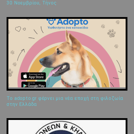
30 Νοεμβρίου, Τήνος
Το adopto.gr φέρνει μια νέα εποχή στη φιλοζωία
στην Ελλάδα