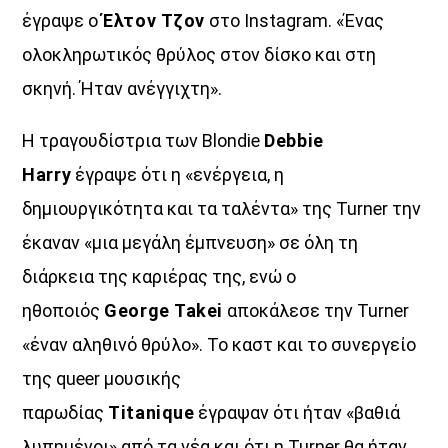
έγραψε ο
Έλτον Τζον
στο Instagram. «Ένας
ολοκληρωτικός θρύλος στον δίσκο και στη
σκηνή. Ήταν ανέγγιχτη».
Η τραγουδίστρια των Blondie
Debbie
Harry
έγραψε ότι η «ενέργεια, η
δημιουργικότητα και τα ταλέντα» της Turner την
έκαναν «μια μεγάλη έμπνευση» σε όλη τη
διάρκεια της καριέρας της, ενώ ο
ηθοποιός
George Takei
αποκάλεσε την Turner
«έναν αληθινό θρύλο». Το καστ και το συνεργείο
της queer μουσικής
παρωδίας
Titanique
έγραψαν ότι ήταν «βαθιά
λυπημένοι» από τα νέα και ότι η Turner θα ήταν