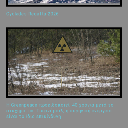
Cyclades Regatta 2026
Η Greenpeace προειδοποιεί: 40 χρόνια μετά το
ατύχημα του Τσερνόμπιλ, η πυρηνική ενέργεια
είναι το ίδιο επικίνδυνη