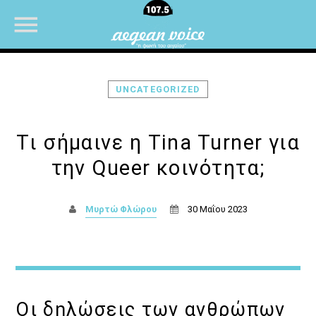
UNCATEGORIZED
NOW ON AIR
Tι σήμαινε η Tina Turner για
την Queer κοινότητα;
UPCOMING SHOWS
Μυρτώ Φλώρου
30 Μαΐου 2023
ΜΟΥΣΙΚΗ
07:00
08:30
ΜΟΥΣΙΚΗ
08:30
10:00
Oι δηλώσεις των ανθρώπων