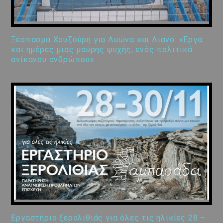
Ξέσπασμα Χουζούρη για Λυώνα και Λιανό: «Έργα
και ημέρες μιας μαύρης ψυχής, ενός πολιτικά
ανίκανου ανθρώπου»
Εργαστήριο ξερολιθιάς για όλες τις ηλικίες 28 –