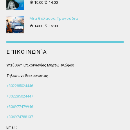
10:00
14:00
Μια Θάλασσα Τραγούδια
14:00
16:00
ΕΠΙΚΟΙΝΩΝΊΑ
Υπεύθυνη Επικοινωνίας Μυρτώ Φλώρου
Τηλέφωνα Επικοινωνίας :
+302285024446
+302285024447
+306977479946
+306974788137
Email :