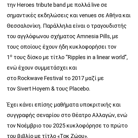
την
Heroes
tribute
band
με πολλά
live
σε
σημαντικές εκδηλώσεις και
venues
σε Αθήνα και
Θεσσαλονίκη. Παράλληλα είναι ο τραγουδιστής
του αγγλόφωνου σχήματος
Amnesia
Pills
, με
τους οποίους έχουν ήδη κυκλοφορήσει τον
ο
1
τους δίσκο με τίτλο “
Ripples
in
a
linear
world
”,
ενώ έχουν συμμετάσχει και
στο
Rockwave
Festival
το 2017 μαζί με
τον
Sivert
Hoyem
& τους
Placebo
.
Έχει κάνει επίσης μαθήματα υποκριτικής και
συγγραφής σεναρίου στο Θέατρο Αλλαγών, ενώ
τον Νοέμβριο του 2025 κυκλοφόρησε το πρώτο
του βιβλίο με τίτλο «Τοκ Ζώου».