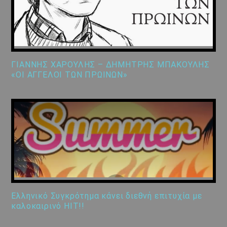
ΓΙΑΝΝΗΣ ΧΑΡΟΥΛΗΣ – ΔΗΜΗΤΡΗΣ ΜΠΑΚΟΥΛΗΣ
«ΟΙ ΑΓΓΕΛΟΙ ΤΩΝ ΠΡΩΙΝΩΝ»
Ελληνικό Συγκρότημα κάνει διεθνή επιτυχία με
καλοκαιρινό HIT!!