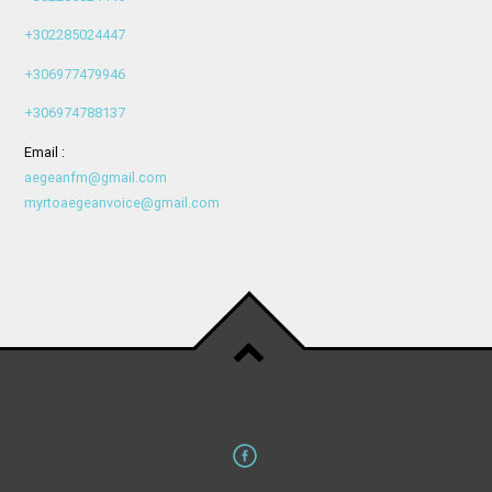
+302285024447
+306977479946
+306974788137
Email :
aegeanfm@gmail.com
myrtoaegeanvoice@gmail.com