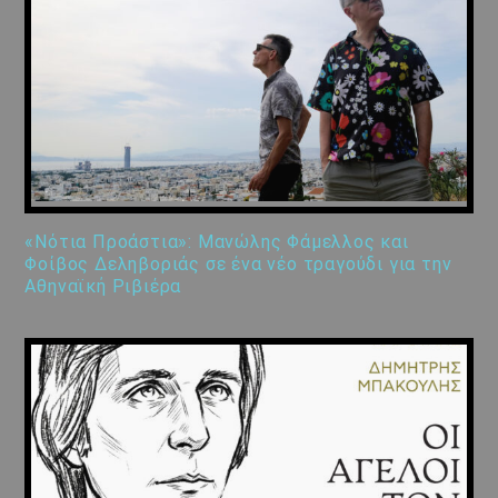
«Νότια Προάστια»: Μανώλης Φάμελλος και
Φοίβος Δεληβοριάς σε ένα νέο τραγούδι για την
Αθηναϊκή Ριβιέρα