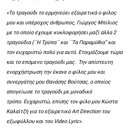
«Το τραγούδι το ερμηνεύει εξαιρετικά ο φίλος
μου και υπέροχος άνθρωπος, Γιώργος Μπίλιος
με το οποίο έχουμε κυκλοφορήσει μαζί άλλα 2
τραγούδια (΄΄Η Τρύπα΄΄ και ΄΄Τα Παραμύθια’’ και
τον ευχαριστώ πολύ για αυτό. Ετοιμάζουμε τώρα
και το επόμενο τραγούδι μας. Την απίστευτη
ενορχήστρωση την έκανε ο φίλος μου και
συνεργάτης μου Θανάσης Βούτσας, ο οποίος
απογείωσε το τραγούδι με μοναδικό
τρόπο. Ευχαριστώ, επίσης τον φίλο μου Κώστα
Καλαϊτζή για το εξαιρετικό
Art
Direction
του
εξωφύλλου και του
Video
Lyric
».