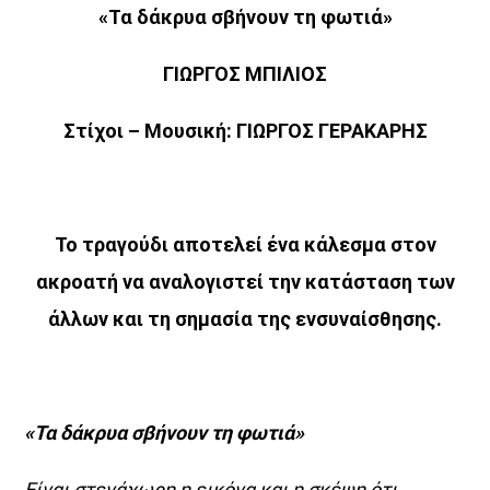
«Τα δάκρυα σβήνουν τη φωτιά»
Μια Θάλασσα Τραγούδια
14:00
16:00
ΓΙΩΡΓΟΣ ΜΠΙΛΙΟΣ
ΜΟΥΣΙΚΗ
Στίχοι – Μουσική: ΓΙΩΡΓΟΣ ΓΕΡΑΚΑΡΗΣ
16:00
18:00
HOT 40 Θέμης Γεωργαντάς
18:00
20:00
Το τραγούδι αποτελεί ένα κάλεσμα στον
ακροατή να αναλογιστεί την κατάσταση των
άλλων και τη σημασία της ενσυναίσθησης.
«Τα δάκρυα σβήνουν τη φωτιά»
Είναι στενάχωρη η εικόνα και η σκέψη ότι