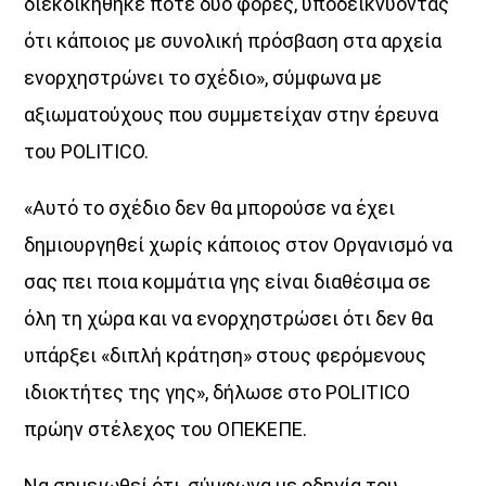
διεκδικήθηκε ποτέ δύο φορές, υποδεικνύοντας
ότι κάποιος µε συνολική πρόσβαση στα αρχεία
ενορχηστρώνει το σχέδιο», σύµφωνα µε
αξιωµατούχους που συµµετείχαν στην έρευνα
του POLITICO.
«Αυτό το σχέδιο δεν θα µπορούσε να έχει
δηµιουργηθεί χωρίς κάποιος στον Οργανισµό να
σας πει ποια κοµµάτια γης είναι διαθέσιµα σε
όλη τη χώρα και να ενορχηστρώσει ότι δεν θα
υπάρξει «διπλή κράτηση» στους φερόµενους
ιδιοκτήτες της γης», δήλωσε στο POLITICO
πρώην στέλεχος του ΟΠΕΚΕΠΕ.
Να σηµειωθεί ότι, σύµφωνα µε οδηγία του