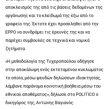
αποκλεισµός της από τις βάσεις δεδοµένων της
οργάνωσης και το κλείδωµά της έξω από το
γραφείο της. Έκτοτε έχει προσκληθεί από την
EPPO να συνδράµει τις έρευνές της και να
παρέχει συµβουλές σε τεχνικά και νοµικά
ζητήµατα.
«Η µεθοδολογία της Τυχεροπούλου οδήγησε
στην αποκάλυψη ενός εκτεταµένου κυκλώµατος
το οποίο, µέσω ψευδών δηλώσεων ιδιοκτησίας,
λάµβανε παράνοµα κοινοτική βοήθεια µέσω του
εθνικού αποθέµατος», δήλωσε στο POLITICO ο
δικηγόρος της, Αντώνης Βαγιανός.