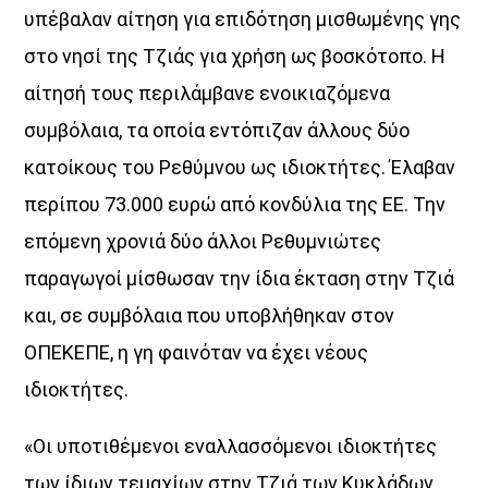
υπέβαλαν αίτηση για επιδότηση µισθωµένης γης
στο νησί της Τζιάς για χρήση ως βοσκότοπο. Η
αίτησή τους περιλάµβανε ενοικιαζόµενα
συµβόλαια, τα οποία εντόπιζαν άλλους δύο
κατοίκους του Ρεθύµνου ως ιδιοκτήτες. Έλαβαν
περίπου 73.000 ευρώ από κονδύλια της ΕΕ. Την
επόµενη χρονιά δύο άλλοι Ρεθυµνιώτες
παραγωγοί µίσθωσαν την ίδια έκταση στην Τζιά
και, σε συµβόλαια που υποβλήθηκαν στον
ΟΠΕΚΕΠΕ, η γη φαινόταν να έχει νέους
ιδιοκτήτες.
«Οι υποτιθέµενοι εναλλασσόµενοι ιδιοκτήτες
των ίδιων τεµαχίων στην Τζιά των Κυκλάδων