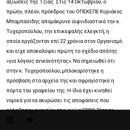
αξιώσεις της Τζιάς. Στις 14 Οκτωβρίου, ο
πρώην, πλέον, πρόεδρος του ΟΠΕΚΕΠΕ Κυριάκος
Μπαµπασίδης αποµάκρυνε αιφνιδιαστικά την κ.
Τυχεροπούλου, την επικεφαλής ελεγκτή, η
οποία εργάζονταν επί 22 χρόνια στον Οργανισµό
και είχε αποκαλύψει πρώτη το σχέδιο απάτης
«για λόγους ανικανότητας». Να σηµειωθεί ότι
στην κ. Τυχεροπούλου, µπλοκαρίστηκε η
πρόσβαση στα αρχεία της και σφραγίστηκε η
πόρτα του γραφείου της. Η ίδια έχει κινηθεί
νοµικά για να ακυρώσει τις αποφάσεις που
ελήφθησαν εναντίον της, ενώ η EPPO ζήτησε
έκτοτε την απόσπαση της Τυχεροπούλου στο
γραφείο της στην Αθήνα ως εµπειρογνώµονας,