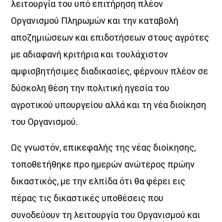
λειτουργία του υπό επιτήρηση πλέον
Οργανισµού Πληρωµών και την καταβολή
UPCOMING SHOWS
αποζηµιώσεων και επιδοτήσεων στους αγρότες
µε αδιαφανή κριτήρια και τουλάχιστον
Κοιμάστε με άλλους, ξυπνάτε μαζί μου
07:30
08:30
αµφισβητήσιµες διαδικασίες, φέρνουν πλέον σε
δύσκολη θέση την πολιτική ηγεσία του
«Στο βάθος κήπος»
αγροτικού υπουργείου αλλά και τη νέα διοίκηση
08:30
10:00
του Οργανισµού.
Σημεία & Τέρατα
Ως γνωστόν, επικεφαλής της νέας διοίκησης,
10:00
12:00
τοποθετήθηκε προ ηµερών ανώτερος πρώην
Μέρα Μεσημέρι
δικαστικός, µε την ελπίδα ότι θα φέρει εις
12:00
14:00
πέρας τις δικαστικές υποθέσεις που
συνοδεύουν τη λειτουργία του Οργανισµού και
Μια Θάλασσα Τραγούδια