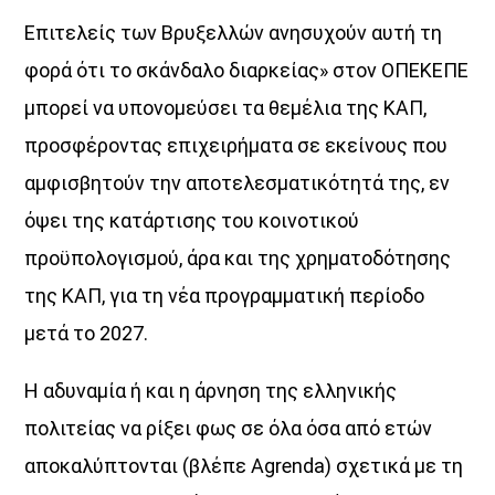
Επιτελείς των Βρυξελλών ανησυχούν αυτή τη
Όταν τα μικρόφωνα ξεκουράζονται…
φορά ότι το σκάνδαλο διαρκείας» στον ΟΠΕΚΕΠΕ
η μουσική παίρνει τον λόγο.
µπορεί να υπονοµεύσει τα θεµέλια της ΚΑΠ,
Ο Aegean Voice 107.5 συνεχίζει να σας κρατά συντροφιά
προσφέροντας επιχειρήµατα σε εκείνους που
με αγαπημένες επιτυχίες, ξεχωριστές μελωδίες
και μουσικές επιλογές για κάθε στιγμή της ημέρας.
αµφισβητούν την αποτελεσµατικότητά της, εν
Χαλαρώστε, ταξιδέψτε, ανεβάστε ένταση
όψει της κατάρτισης του κοινοτικού
και μείνετε συντονισμένοι στη συχνότητα
προϋπολογισµού, άρα και της χρηµατοδότησης
που έχει πάντα κάτι όμορφο να ακουστεί.
της ΚΑΠ, για τη νέα προγραµµατική περίοδο
Aegean Voice 107.5 τον ραδιοφωνικό σταθμό της
Ένωσης Αγροτικών Συναιτερισμών Νάξου
µετά το 2027.
Discover More
Η αδυναµία ή και η άρνηση της ελληνικής
πολιτείας να ρίξει φως σε όλα όσα από ετών
αποκαλύπτονται (βλέπε Agrenda) σχετικά µε τη