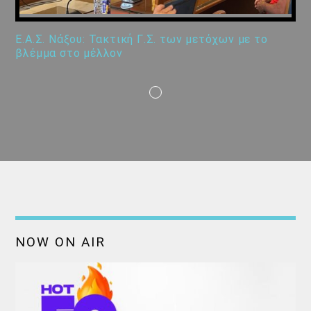
Ε.Α.Σ. Νάξου: Τακτική Γ.Σ. των μετόχων με το
βλέμμα στο μέλλον
NOW ON AIR