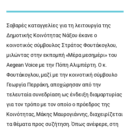
Σοβαρές καταγγελίες για τη λειτουργία της
Δημοτικής Κοινότητας Νάξου έκανε ο
κοινοτικός σύμβουλος Στράτος Φουτάκογλου,
HOT 40 Θέμης Γεωργαντάς
μιλώντας στην εκπομπή «Μέρα μεσημέρι» του
Aegean Voice με την Πόπη Αλιμπέρτη. Ο κ.
<p [...]
Φουτάκογλου, μαζί με την κοινοτική σύμβουλο
Discover More
Γεωργία Περράκη, αποχώρησαν από την
τελευταία συνεδρίαση ως ένδειξη διαμαρτυρίας
για τον τρόπο με τον οποίο ο πρόεδρος της
Κοινότητας, Μάκης Μαυρογιάννης, διαχειρίζεται
τα θέματα προς συζήτηση. Όπως ανέφερε, στη
UPCOMING SHOWS