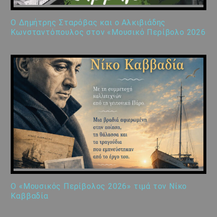
Ο Δημήτρης Σταρόβας και ο Αλκιβιάδης
Κωνσταντόπουλος στον «Μουσικό Περίβολο 2026
Ο «Μουσικός Περίβολος 2026» τιμά τον Νίκο
Καββαδία