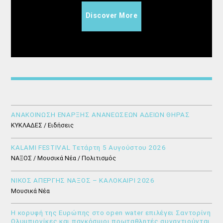
Discover More
ΑΝΑΚΟΙΝΩΣΗ ΕΝΑΡΞΗΣ ΑΝΑΝΕΩΣΕΩΝ ΑΔΕΙΩΝ ΘΗΡΑΣ
ΚΥΚΛΑΔΕΣ / Ειδήσεις
KALAMI FESTIVAL Τετάρτη 5 Αυγούστου 2026
ΝΑΞΟΣ / Μουσικά Νέα / Πολιτισμός
ΝΙΚΟΣ ΑΠΕΡΓΗΣ ΝΑΞΟΣ – ΚΑΛΟΚΑΙΡΙ 2026
Μουσικά Νέα
Η κορυφή της Ευρώπης στο open water επιλέγει Σαντορίνη
Ολυμπιονίκες και παγκόσμιοι πρωταθλητές συναντιούνται