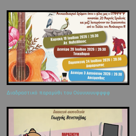
Διαδραστικό παραμύθι του Ούυυυυυυφφφφ