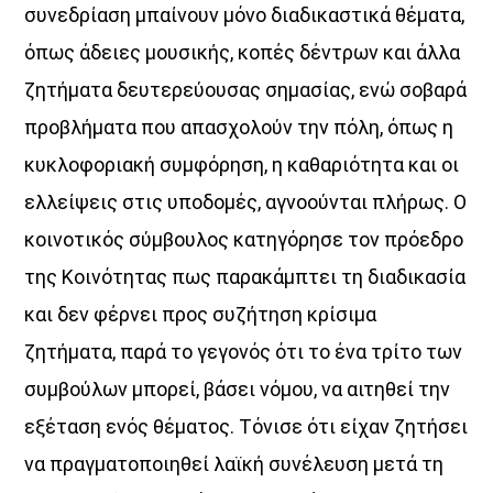
συνεδρίαση μπαίνουν μόνο διαδικαστικά θέματα,
όπως άδειες μουσικής, κοπές δέντρων και άλλα
Θεμα Υγειας
ζητήματα δευτερεύουσας σημασίας, ενώ σοβαρά
22:00
14:00
προβλήματα που απασχολούν την πόλη, όπως η
HOT 40 Θέμης Γεωργαντάς
κυκλοφοριακή συμφόρηση, η καθαριότητα και οι
18:00
20:00
ελλείψεις στις υποδομές, αγνοούνται πλήρως. Ο
κοινοτικός σύμβουλος κατηγόρησε τον πρόεδρο
Μελωδικές Ιστορίες
20:00
21:00
της Κοινότητας πως παρακάμπτει τη διαδικασία
και δεν φέρνει προς συζήτηση κρίσιμα
Just Music
ζητήματα, παρά το γεγονός ότι το ένα τρίτο των
21:00
22:00
συμβούλων μπορεί, βάσει νόμου, να αιτηθεί την
Night Love
εξέταση ενός θέματος. Τόνισε ότι είχαν ζητήσει
22:00
24:00
να πραγματοποιηθεί λαϊκή συνέλευση μετά τη