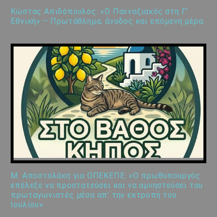
Κώστας Απιδόπουλος: «Ο Πανναξιακός στη Γ’
Εθνική» – Πρωτάθλημα, άνοδος και επόμενη μέρα
Μ. Αποστολάκη για ΟΠΕΚΕΠΕ: «Ο πρωθυπουργός
επέλεξε να προστατεύσει και να αμνηστεύσει του
πρωταγωνιστές μέσα απ’ την εκτροπή του
Ιουλίου»