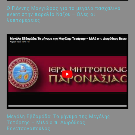
Ο Γιάννης Μαγγιώρος για το μεγάλο πασχαλινό
event στην παραλία Νάξου – Όλες οι
λεπτομέρειες
Μεγάλη Εβδομάδα: Το μήνυμα της Μεγάλης
Τετάρτης – Μιλά ο π. Δωρόθεος
Βενετσανόπουλος