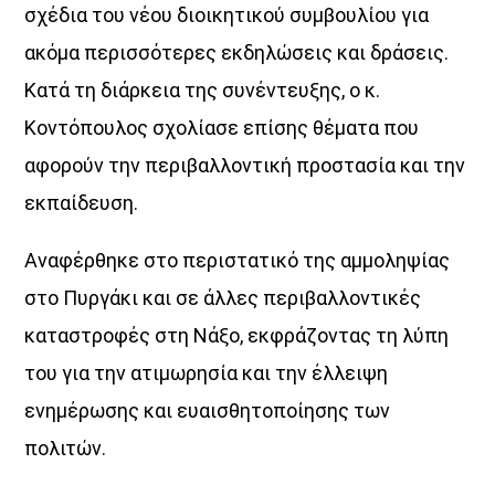
σχέδια του νέου διοικητικού συμβουλίου για
ακόμα περισσότερες εκδηλώσεις και δράσεις.
HOT 40 Θέμης Γεωργαντάς
Κατά τη διάρκεια της συνέντευξης, ο κ.
18:00
20:00
Κοντόπουλος σχολίασε επίσης θέματα που
Μελωδικές Ιστορίες
αφορούν την περιβαλλοντική προστασία και την
20:00
21:00
εκπαίδευση.
Just Music
Αναφέρθηκε στο περιστατικό της αμμοληψίας
21:00
22:00
στο Πυργάκι και σε άλλες περιβαλλοντικές
Night Love
καταστροφές στη Νάξο, εκφράζοντας τη λύπη
22:00
24:00
του για την ατιμωρησία και την έλλειψη
ενημέρωσης και ευαισθητοποίησης των
πολιτών.