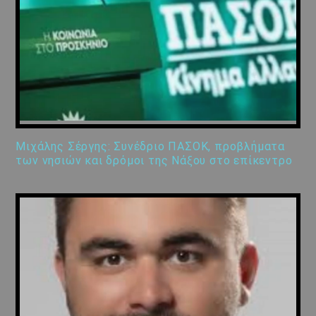
Μιχάλης Σέργης: Συνέδριο ΠΑΣΟΚ, προβλήματα
των νησιών και δρόμοι της Νάξου στο επίκεντρο