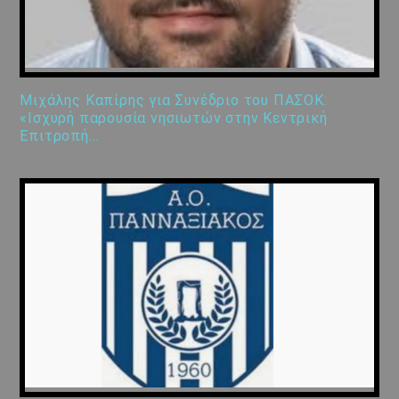
Μιχάλης Καπίρης για Συνέδριο του ΠΑΣΟΚ:
«Ισχυρή παρουσία νησιωτών στην Κεντρική
Επιτροπή…