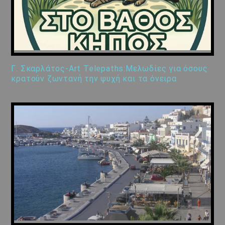
Γ. Σκαρλάτος-Art Telepaths:Μελωδίες για όσους
κρατούν ζωντανή την ψυχή και τα όνειρα