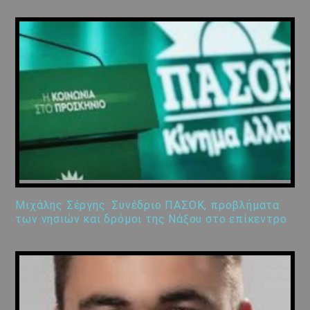
Μιχάλης Σέργης: Συνέδριο ΠΑΣΟΚ, προβλήματα
των νησιών και δρόμοι της Νάξου στο επίκεντρο