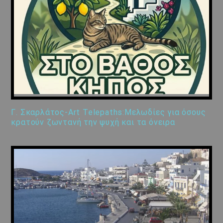
Γ. Σκαρλάτος-Art Telepaths:Μελωδίες για όσους
κρατούν ζωντανή την ψυχή και τα όνειρα