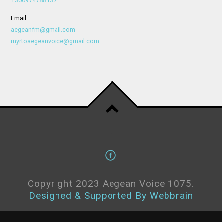
+306974788137
Email :
aegeanfm@gmail.com
myrtoaegeanvoice@gmail.com
Copyright 2023 Aegean Voice 1075.
Designed & Supported By Webbrain