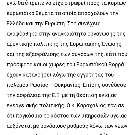
ενώ θα έπρεπε να είχε στραφεί προς τα κυρίως
ευρωπαϊκά θέματα τα οποία απασχολούν την
Όταν τα μικρόφωνα ξεκουράζονται…
η μουσική παίρνει τον λόγο.
Ελλάδα και την Ευρώπη. Στη συνέχεια
αναφέρθηκε στην αναγκαιότητα οργάνωσης της
Ο Aegean Voice 107.5 συνεχίζει να σας κρατά συντροφιά
με αγαπημένες επιτυχίες, ξεχωριστές μελωδίες
αμυντικής πολιτικής της Ευρωπαϊκής Ένωσης
και μουσικές επιλογές για κάθε στιγμή της ημέρας.
και της εξασφάλισης των συνόρων της, κάτι που
Χαλαρώστε, ταξιδέψτε, ανεβάστε ένταση
πρόσφατα και οι χώρες του Ευρωπαϊκού Βορρά
και μείνετε συντονισμένοι στη συχνότητα
που έχει πάντα κάτι όμορφο να ακουστεί.
έχουν κατανοήσει λόγω της εγγύτητας του
Aegean Voice 107.5 τον ραδιοφωνικό σταθμό της
πολέμου Ρωσίας – Ουκρανίας. Επίσης συνέδεσε
Ένωσης Αγροτικών Συναιτερισμών Νάξου
την ασφάλεια της Ε.Ε. με τη θέσπιση ενιαίας
ενεργειακής πολιτικής. Ο κ. Καραχάλιος τόνισε
Discover More
ότι παγκόσμια το κόστος των υπηρεσιών υγείας
αυξάνεται με ραγδαίους ρυθμούς λόγω των νέων