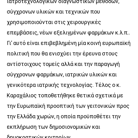
ιατροτεχνολογικών διαγνωστικών μεθόδων,
σύγχρονων υλικών και τεχνικών που
UPCOMING SHOWS
χρησιμοποιούνται στις χειρουργικές
επεμβάσεις, νέων εξελιγμένων φαρμάκων κ.λ.π..
ΜΟΥΣΙΚΗ
16:00
18:00
Γι’ αυτό είναι επιβεβλημένη μία κοινή ευρωπαϊκή
πολιτική που θα ενισχύει την έρευνα στους
HOT 40 Θέμης Γεωργαντάς
αντίστοιχους τομείς αλλά και την παραγωγή
18:00
20:00
σύγχρονων φαρμάκων, ιατρικών υλικών και
Μελωδικές Ιστορίες
γενικότερα ιατρικής τεχνολογίας. Τέλος ο κ.
20:00
21:00
Καραχάλιος τοποθετήθηκε θετικά σχετικά με
την Ευρωπαϊκή προοπτική των γειτονικών προς
Just Music
την Ελλάδα χωρών, η οποία προϋποθέτει την
21:00
22:00
εκπλήρωση των δημοσιονομικών και
Night Love
δημοκρατικών κριτηρίων