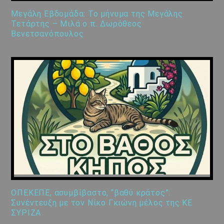
Μεγάλη Εβδομάδα: Το μήνυμα της Μεγάλης
Τετάρτης – Μιλά ο π. Δωρόθεος
Βενετσανόπουλος
ΟΠΕΚΕΠΕ, ασυμβίβαστο, “βαθύ κράτος”:
Συνέντευξη με τον Νίκο Γκιώνη μέλος της ΚΕ
ΣΥΡΙΖΑ