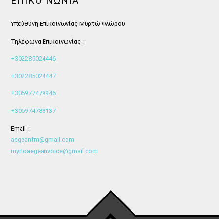
ΕΠΙΚΟΙΝΩΝΊΑ
Υπεύθυνη Επικοινωνίας Μυρτώ Φλώρου
Τηλέφωνα Επικοινωνίας :
+302285024446
+302285024447
+306977479946
+306974788137
Email :
aegeanfm@gmail.com
myrtoaegeanvoice@gmail.com