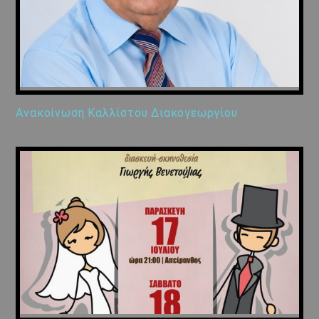
Ανακοίνωση Καλλίστου Διακογεωργίου