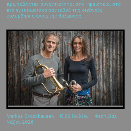
πρωταθλητές συναντιούνται στο Ηφαίστειο, στο
πιο εντυπωσιακό ραντεβού της διεθνούς
κολύμβησης ανοιχτής θάλασσας
Markus Stockhausen – K 26 Ιουλίου – Φεστιβάλ
Νάξου 2026