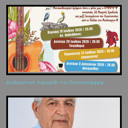
Διαδραστικό παραμύθι του Ούυυυυυυφφφφ