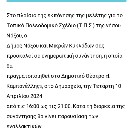
Στο πλαίσιο της εκπόνησης της μελέτης για το
Τοπικό Πολεοδομικό Σχέδιο (Τ.Π.Σ.) της νήσου
Νάξου, ο
Δήμος Νάξου και Μικρών Κυκλάδων σας
Μια Θάλασσα Τραγούδια
προσκαλεί σε ενημερωτική συνάντηση, η οποία
Title:Νησιώτικη μουσική και …σαλπάρουμε με τον Aegean
θα
Voice σε...
«Μια θάλασσα τραγούδια»!
Ένα ταξίδι στη
πραγματοποιηθεί στο Δημοτικό Θέατρο «Ι.
νησιώτικη μουσική με καπετάνισσα τηνΚατερίνα Φακίνου!
Η Κατερίνα Φακίνου ταξιδεύει τους ακροατές από νησί σε
Καμπανέλλης», στο Δημαρχείο, την Τετάρτη 10
νησί με παραδοσιακές, ποιοτικέςεπιλογές από νησιώτικα
Απριλίου 2024
τραγούδια που …γεμίζουν τα ερτζιανά με βιολί, λαούτο,
και τηναλμύρα της θάλασσας!Ταξίδεψε σε …«Μια θάλασσα
από τις 16:00 ως τις 21:00. Κατά τη διάρκεια της
τραγούδια» μόνο από την συχνότητα του Aegean Voice
συνάντησης θα γίνει παρουσίαση των
107,5
εναλλακτικών