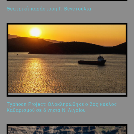
Θεατρική παράσταση Γ. Βενετούλια
Typhoon Project: Ολοκληρώθηκε ο 2ος κύκλος
Καθαρισμού σε 6 νησιά Ν. Αιγαίου