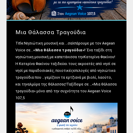
Μια Θάλασσα Τραγούδια
Title:Νησιώτικη μουσική και …σαλπάρουμε με τον Aegean
Voice σε...
«Μια θάλασσα τραγούδια»!
Ένα ταξίδι στη
νησιώτικη μουσική με καπετάνισσα τηνΚατερίνα Φακίνου!
Η Κατερίνα Φακίνου ταξιδεύει τους ακροατές από νησί σε
νησί με παραδοσιακές, ποιοτικέςεπιλογές από νησιώτικα
τραγούδια που …γεμίζουν τα ερτζιανά με βιολί, λαούτο,
και τηναλμύρα της θάλασσας!Ταξίδεψε σε …«Μια θάλασσα
τραγούδια» μόνο από την συχνότητα του Aegean Voice
107,5