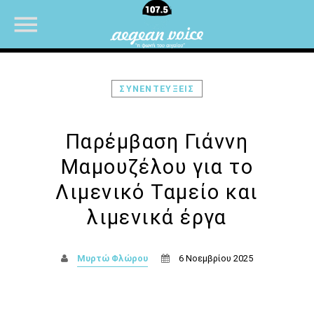
ΣΥΝΕΝΤΕΥΞΕΙΣ
NOW ON AIR
Παρέμβαση Γιάννη
Μαμουζέλου για το
UPCOMING SHOWS
Λιμενικό Ταμείο και
λιμενικά έργα
Θεμα Υγειας
22:00
14:00
Μυρτώ Φλώρου
6 Νοεμβρίου 2025
Μια Θάλασσα Τραγούδια
14:00
16:00