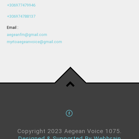
+306977479946
+306974788137
Email :
aegeanfm@gmail.com
myrtoaegeanvoice@gmail.com
Copyright 2023 Aegean Voice 1075.
Designed & Supported By Webbrain