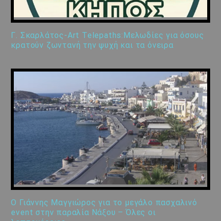
Γ. Σκαρλάτος-Art Telepaths:Μελωδίες για όσους
κρατούν ζωντανή την ψυχή και τα όνειρα
Ο Γιάννης Μαγγιώρος για το μεγάλο πασχαλινό
event στην παραλία Νάξου – Όλες οι