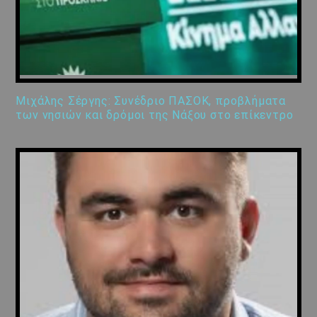
Μιχάλης Σέργης: Συνέδριο ΠΑΣΟΚ, προβλήματα
των νησιών και δρόμοι της Νάξου στο επίκεντρο