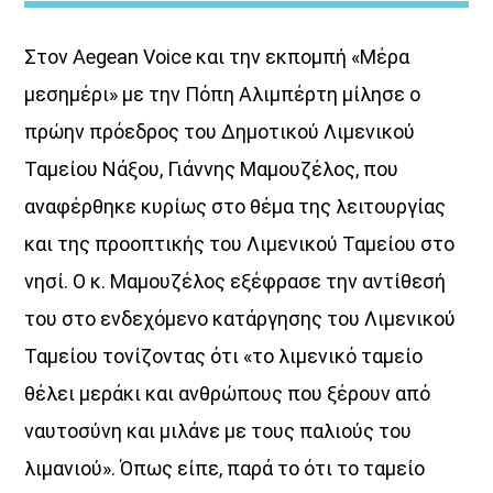
ΜΟΥΣΙΚΗ
Στον Aegean Voice και την εκπομπή «Μέρα
16:00
18:00
μεσημέρι» με την Πόπη Αλιμπέρτη μίλησε ο
HOT 40 Θέμης Γεωργαντάς
πρώην πρόεδρος του Δημοτικού Λιμενικού
18:00
20:00
Ταμείου Νάξου, Γιάννης Μαμουζέλος, που
αναφέρθηκε κυρίως στο θέμα της λειτουργίας
Μελωδικές Ιστορίες
20:00
21:00
και της προοπτικής του Λιμενικού Ταμείου στο
νησί. Ο κ. Μαμουζέλος εξέφρασε την αντίθεσή
του στο ενδεχόμενο κατάργησης του Λιμενικού
Ταμείου τονίζοντας ότι «το λιμενικό ταμείο
θέλει μεράκι και ανθρώπους που ξέρουν από
ναυτοσύνη και μιλάνε με τους παλιούς του
λιμανιού». Όπως είπε, παρά το ότι το ταμείο