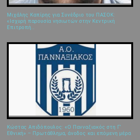
Μιχάλης Καπίρης για Συνέδριο του ΠΑΣΟΚ:
«Ισχυρή παρουσία νησιωτών στην Κεντρική
Επιτροπή…
Κώστας Απιδόπουλος: «Ο Πανναξιακός στη Γ’
Εθνική» – Πρωτάθλημα, άνοδος και επόμενη μέρα