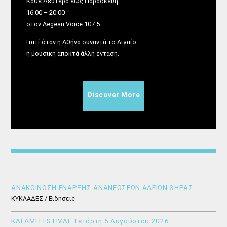
Κάθε Δευτέρα έως Παρασκευή
16:00 – 20:00
στον Aegean Voice 107.5
Γιατί όταν η Αθήνα συναντά το Αιγαίο…
η μουσική αποκτά άλλη ένταση.
Discover More
ΑΝΑΚΟΙΝΩΣΗ ΕΝΑΡΞΗΣ ΑΝΑΝΕΩΣΕΩΝ ΑΔΕΙΩΝ ΘΗΡΑΣ
ΚΥΚΛΑΔΕΣ / Ειδήσεις
KALAMI FESTIVAL Τετάρτη 5 Αυγούστου 2026