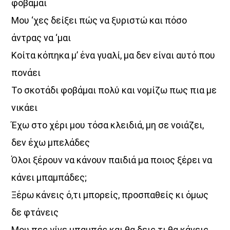
φοβάμαι
Ένα μοναδικό «πάντρεμα»
της ενέργειας της πόλης με την αύρα του Αιγαίου.
Μου ‘χες δείξει πώς να ξυριστώ και πόσο
θέματα από τον πολιτισμό και την κοινωνία,
άντρας να ‘μαι
νέες ιδέες, πρόσωπα και ό,τι συμβαίνει τώρα.
Κοίτα κόπηκα μ’ ένα γυαλί, μα δεν είναι αυτό που
Ο Voice 102.5, το ραδιόφωνο της Athens Voice,
πονάει
εκπέμπει από την καρδιά της Αθήνας
Το σκοτάδι φοβάμαι πολύ και νομίζω πως πια με
και μετατρέπει τον παλμό της πόλης… σε φωνή.
νικάει
Κάθε Δευτέρα έως Παρασκευή
16:00 – 20:00
Έχω στο χέρι μου τόσα κλειδιά, μη σε νοιάζει,
στον Aegean Voice 107.5
δεν έχω μπελάδες
Γιατί όταν η Αθήνα συναντά το Αιγαίο…
Όλοι ξέρουν να κάνουν παιδιά μα ποιος ξέρει να
η μουσική αποκτά άλλη ένταση.
κάνει μπαμπάδες;
Ξέρω κάνεις ό,τι μπορείς, προσπαθείς κι όμως
Discover More
δε φτάνεις
Μου πες γίνε μπαμπάς και θα δεις τι θα κάνεις