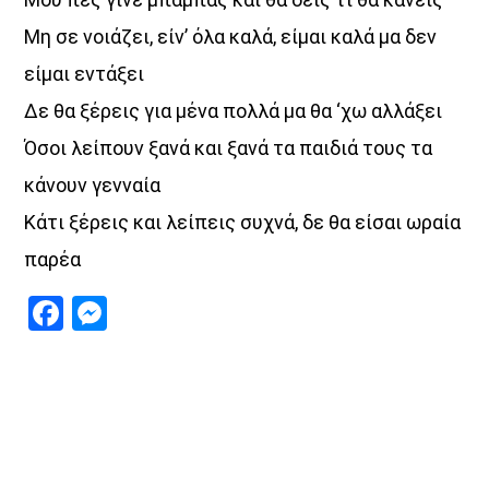
Μη σε νοιάζει, είν’ όλα καλά, είμαι καλά μα δεν
είμαι εντάξει
UPCOMING SHOWS
Δε θα ξέρεις για μένα πολλά μα θα ‘χω αλλάξει
Όσοι λείπουν ξανά και ξανά τα παιδιά τους τα
ΔΙΚΤΥΩΣΗ ΜΕ VOICE 102,5
κάνουν γενναία
16:00
20:00
Κάτι ξέρεις και λείπεις συχνά, δε θα είσαι ωραία
παρέα
«Μελοποιημένα»
20:00
21:00
Facebook
Messenger
Τα Τραγούδια Αλλιώς
21:00
22:00
ΤONIGHT RADIO SHOW
22:00
24:00