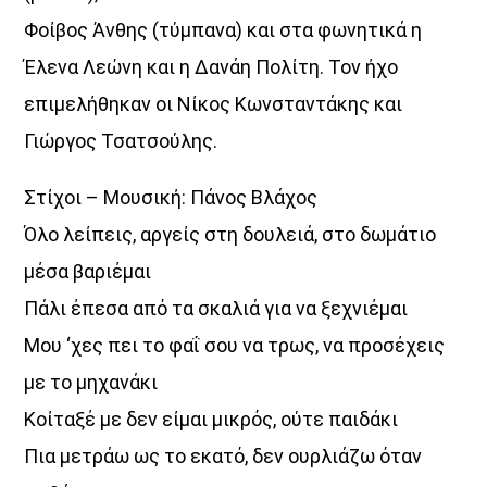
Φοίβος Άνθης (τύμπανα) και στα φωνητικά η
Έλενα Λεώνη και η Δανάη Πολίτη. Τον ήχο
Η
επιμελήθηκαν οι Νίκος Κωνσταντάκης και
Αθήνα συναντά το Αιγαίο!
Γιώργος Τσατσούλης.
Κάθε απόγευμα, Δευτέρα έως Παρασκευή,
από τις 16:00 έως τις 20:00,
Στίχοι – Μουσική: Πάνος Βλάχος
δύο δυνατές ραδιοφωνικές φωνές ενώνονται στον αέρα.
Όλο λείπεις, αργείς στη δουλειά, στο δωμάτιο
Ο Aegean Voice 107.5
συνδέεται ζωντανά με τον Voice 102.5,
μέσα βαριέμαι
φέρνοντας στο Αιγαίο τον παλμό της Αθήνας,
Πάλι έπεσα από τα σκαλιά για να ξεχνιέμαι
μέσα από μουσική, ενημέρωση, σύγχρονη αισθητική
και την ξεχωριστή ταυτότητα του Voice 102.5.
Μου ‘χες πει το φαΐ σου να τρως, να προσέχεις
🎧 16:00 – 18:00
με το μηχανάκι
με τη Χαρά Αλεξανδροπούλου
Κοίταξέ με δεν είμαι μικρός, ούτε παιδάκι
🎧 18:00 – 20:00
Πια μετράω ως το εκατό, δεν ουρλιάζω όταν
με τον Δημήτρη Αθανασιάδη