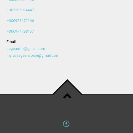
+302285024447
+306977479946
+306974788137
Email :
aegeanfm@gmail.com
myrtoaegeanvoice@gmail.com