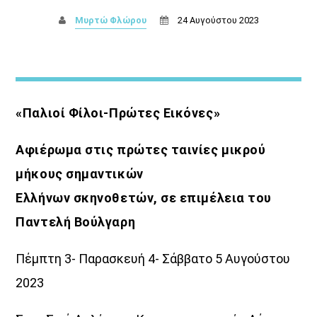
Μυρτώ Φλώρου
24 Αυγούστου 2023
«Παλιοί Φίλοι-Πρώτες Εικόνες»
«Στο βάθος κήπος»
Αφιέρωμα στις πρώτες ταινίες μικρού
μήκους σημαντικών
Ελλήνων σκηνοθετών, σε επιμέλεια του
Παντελή Βούλγαρη
Ενημερωτική εκπομπή που φιλοδοξεί να δώσει στις
Πέμπτη 3- Παρασκευή 4- Σάββατο 5 Αυγούστου
ειδήσεις την πραγματική τους διάσταση. Έτσι
2023
ξεχωρίζοντας τα επουσιώδη απ’ τα ουσιώδη, με σεβασμό
στην δεοντολογία και την άποψη, ο πραγματικά
κερδισμένος, αλλά και σωστά εφοδιασμένος, είναι ο