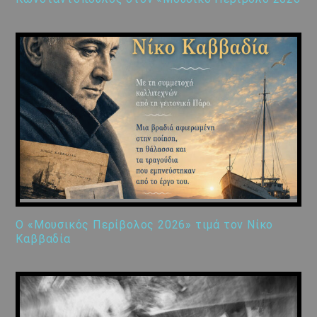
Ο «Μουσικός Περίβολος 2026» τιμά τον Νίκο
Καββαδία