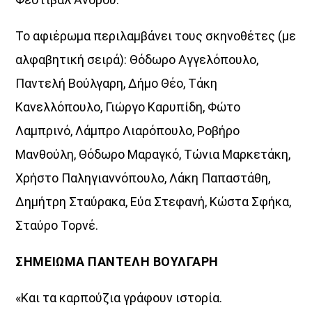
12:00
14:00
Το αφιέρωμα περιλαμβάνει τους σκηνοθέτες (με
Μέρα Μεσημέρι
αλφαβητική σειρά): Θόδωρο Αγγελόπουλο,
12:00
14:00
Παντελή Βούλγαρη, Δήμο Θέο, Τάκη
Μια Θάλασσα Τραγούδια
Κανελλόπουλο, Γιώργο Καρυπίδη, Φώτο
14:00
15:00
Λαμπρινό, Λάμπρο Λιαρόπουλο, Ροβήρο
Μανθούλη, Θόδωρο Μαραγκό, Τώνια Μαρκετάκη,
ΜΟΥΣΙΚΗ
15:00
22:55
Χρήστο Παληγιαννόπουλο, Λάκη Παπαστάθη,
Δημήτρη Σταύρακα, Εύα Στεφανή, Κώστα Σφήκα,
Σταύρο Τορνέ.
ΣΗΜΕΙΩΜΑ ΠΑΝΤΕΛΗ ΒΟΥΛΓΑΡΗ
«Και τα καρπούζια γράφουν ιστορία.