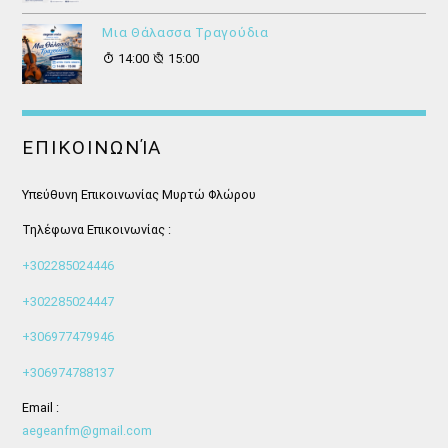
Μια Θάλασσα Τραγούδια
14:00
15:00
ΕΠΙΚΟΙΝΩΝΊΑ
Υπεύθυνη Επικοινωνίας Μυρτώ Φλώρου
Τηλέφωνα Επικοινωνίας :
+302285024446
+302285024447
+306977479946
+306974788137
Email :
aegeanfm@gmail.com