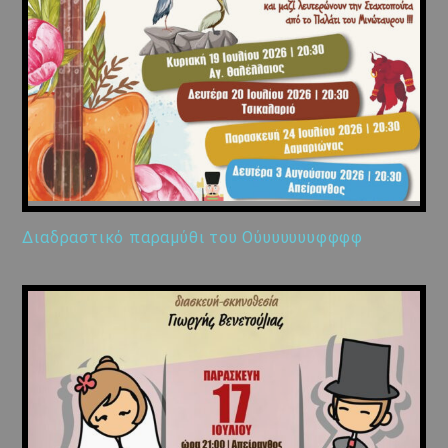
Διαδραστικό παραμύθι του Ούυυυυυυφφφφ