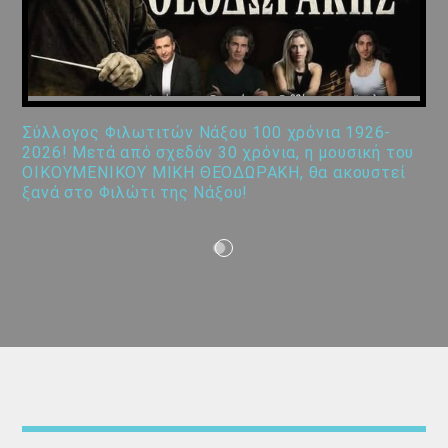
Σύλλογος Φιλωτιτών Νάξου 100 χρόνια 1926-
2026! Μετά από σχεδόν 30 χρόνια, η μουσική του
ΟΙΚΟΥΜΕΝΙΚΟΥ ΜΙΚΗ ΘΕΟΔΩΡΑΚΗ, θα ακουστεί
ξανά στο Φιλώτι της Νάξου!