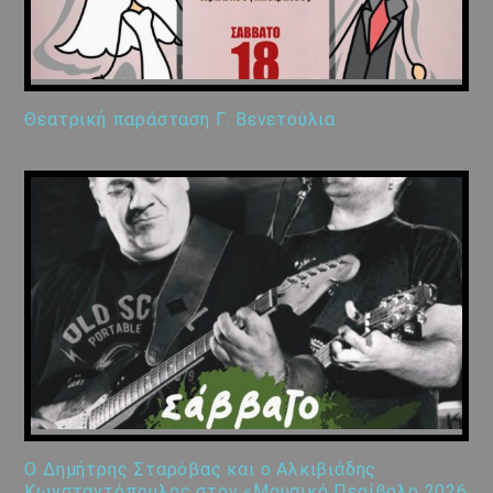
Θεατρική παράσταση Γ. Βενετούλια
Ο Δημήτρης Σταρόβας και ο Αλκιβιάδης
Κωνσταντόπουλος στον «Μουσικό Περίβολο 2026