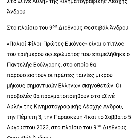
Στο «Σινέ Αυλή» της Κινηματογραφικής Λέσχης
ακροατής. Αυτό οφείλει να είναι άλλωστε και το μοναδικό
Άνδρου
ζητούμενο της πραγματικής ενημέρωσης.Καθημερινά από
Δευτέρα έως Παρασκευή 08:30 – 10:00 στον Aegean Voice
ου
Στο πλαίσιο του 9
Διεθνούς Φεστιβάλ Άνδρου
107,5 με την Ειρήνη Προμπονά
«Παλιοί Φίλοι-Πρώτες Εικόνες» είναι ο τίτλος
Discover More
του τριήμερου αφιερώματος που επιμελήθηκε ο
Παντελής Βούλγαρης, στο οποίο θα
παρουσιαστούν οι πρώτες ταινίες μικρού
μήκους σημαντικών Ελλήνων σκηνοθετών. Οι
UPCOMING SHOWS
προβολές θα πραγματοποιηθούν στο «Σινέ
Αυλή» της Κινηματογραφικής Λέσχης Άνδρου,
«Στο βάθος κήπος»
08:30
22:00
την Πέμπτη 3, την Παρασκευή 4 και το Σάββατο 5
ου
Αυγούστου 2023, στο πλαίσιο του 9
Διεθνούς
Σημεία & Τέρατα
Φεστιβάλ Άνδρου.