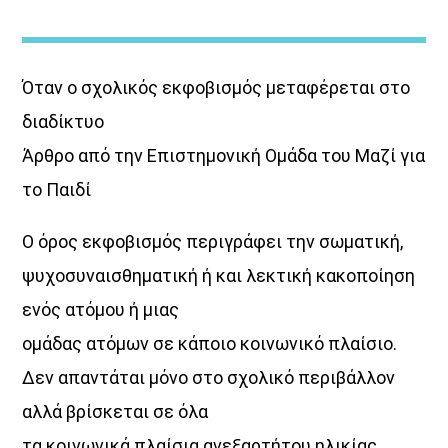
Όταν ο σχολικός εκφοβισμός μεταφέρεται στο
διαδίκτυο
Άρθρο από την Επιστημονική Ομάδα του Μαζί για
Σημεία & Τέρατα
το Παιδί
Η μακροβιότερη εκπομπή στο Κυκλαδίτικο ραδιόφωνο…
και όχι τυχαία.
Ο όρος εκφοβισμός περιγράφει την σωματική,
Ο Γιώργος Καμβύσης σατιρίζει τους πάντες και τα πάντα
ψυχοσυναισθηματική ή και λεκτική κακοποίηση
με τον δικό του ξεχωριστό, ανατρεπτικό λόγο,
ενός ατόμου ή μιας
χωρίς φίλτρα και χωρίς “εκπτώσεις”.
ομάδας ατόμων σε κάποιο κοινωνικό πλαίσιο.
Με καυστικό χιούμορ και ευθύ λόγο,
Δεν απαντάται μόνο στο σχολικό περιβάλλον
βάζει στο μικροσκόπιο την επικαιρότητα,
ξεσκεπάζει καταστάσεις και… προκαλεί πονοκεφάλους
αλλά βρίσκεται σε όλα
σε όσους κατέχουν δημόσια θέση
τα κοινωνικά πλαίσια ανεξαρτήτου ηλικίας.
και κάθονται σε μία καρέκλα απλά και μόνο για να…