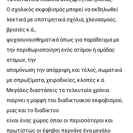
κάθονται.
Ο σχολικός εκφοβισμός μπορεί να εκδηλωθεί
Γιατί εδώ, τίποτα δεν περνά απαρατήρητο.
λεκτικά με υποτιμητικά σχόλια, χλευασμούς,
Δευτέρα έως Παρασκευή 10:00 – 12:00
βρισιές κ.ά.,
στον Aegean Voice 107.5
ψυχοσυναισθηματικά όπως για παράδειγμα με
Η σάτιρα… στα καλύτερά της.
την περιθωριοποίηση ενός ατόμου ή ομάδας
Discover More
ατόμων, την
απομόνωση την απόρριψη, και τέλος, σωματικά
με σπρωξίματα, χειροδικίες, κλοπές κ.ά.
Μεγάλες διαστάσεις τα τελευταία χρόνια
UPCOMING SHOWS
παίρνει η μορφή του διαδικτυακού εκφοβισμού,
μιας και το διαδίκτυο
Σημεία & Τέρατα
είναι ένας χώρος όπου οι περισσότεροι και
10:00
12:00
πρωτίστως οι έφηβοι περνάνε ένα μεγάλο