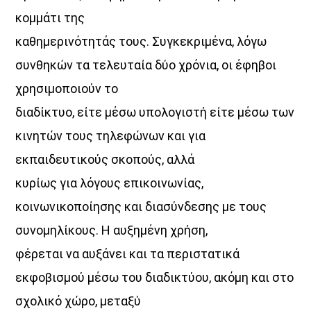
κομμάτι της
Μέρα Μεσημέρι
καθημερινότητάς τους. Συγκεκριμένα, λόγω
12:00
14:00
συνθηκών τα τελευταία δύο χρόνια, οι έφηβοι
Μια Θάλασσα Τραγούδια
χρησιμοποιούν το
14:00
15:00
διαδίκτυο, είτε μέσω υπολογιστή είτε μέσω των
κινητών τους τηλεφώνων και για
ΜΟΥΣΙΚΗ
15:00
16:00
εκπαιδευτικούς σκοπούς, αλλά
κυρίως για λόγους επικοινωνίας,
ΔΙΚΤΥΩΣΗ ΜΕ VOICE 102,5
κοινωνικοποίησης και διασύνδεσης με τους
16:00
20:00
συνομηλίκους. Η αυξημένη χρήση,
φέρεται να αυξάνει και τα περιστατικά
εκφοβισμού μέσω του διαδικτύου, ακόμη και στο
σχολικό χώρο, μεταξύ