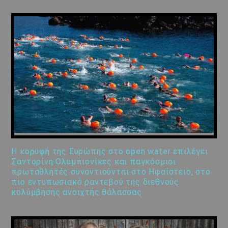
Η κορυφή της Ευρώπης στο open water επιλέγει
Σαντορίνη Ολυμπιονίκες και παγκόσμιοι
πρωταθλητές συναντιούνται στο Ηφαίστειο, στο
πιο εντυπωσιακό ραντεβού της διεθνούς
κολύμβησης ανοιχτής θάλασσας