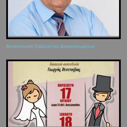
Ανακοίνωση Καλλίστου Διακογεωργίου