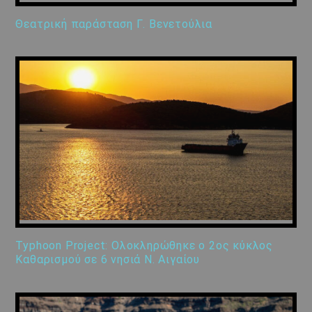
Θεατρική παράσταση Γ. Βενετούλια
Typhoon Project: Ολοκληρώθηκε ο 2ος κύκλος
Καθαρισμού σε 6 νησιά Ν. Αιγαίου