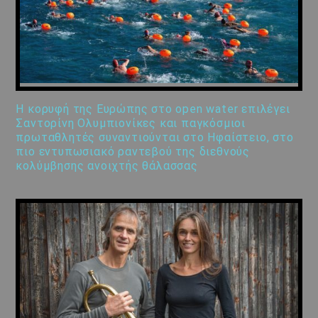
Η κορυφή της Ευρώπης στο open water επιλέγει
Σαντορίνη Ολυμπιονίκες και παγκόσμιοι
πρωταθλητές συναντιούνται στο Ηφαίστειο, στο
πιο εντυπωσιακό ραντεβού της διεθνούς
κολύμβησης ανοιχτής θάλασσας