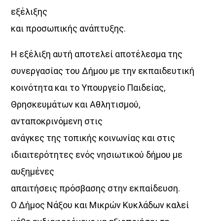
Ένα μοναδικό «πάντρεμα»
εξέλιξης
της ενέργειας της πόλης με την αύρα του Αιγαίου.
και προσωπικής ανάπτυξης.
θέματα από τον πολιτισμό και την κοινωνία,
νέες ιδέες, πρόσωπα και ό,τι συμβαίνει τώρα.
Η εξέλιξη αυτή αποτελεί αποτέλεσμα της
Ο Voice 102.5, το ραδιόφωνο της Athens Voice,
συνεργασίας του Δήμου με την εκπαιδευτική
εκπέμπει από την καρδιά της Αθήνας
κοινότητα και το Υπουργείο Παιδείας,
και μετατρέπει τον παλμό της πόλης… σε φωνή.
Θρησκευμάτων και Αθλητισμού,
Κάθε Δευτέρα έως Παρασκευή
16:00 – 20:00
ανταποκρινόμενη στις
στον Aegean Voice 107.5
ανάγκες της τοπικής κοινωνίας και στις
Γιατί όταν η Αθήνα συναντά το Αιγαίο…
ιδιαιτερότητες ενός νησιωτικού δήμου με
η μουσική αποκτά άλλη ένταση.
αυξημένες
απαιτήσεις πρόσβασης στην εκπαίδευση.
Discover More
Ο Δήμος Νάξου και Μικρών Κυκλάδων καλεί