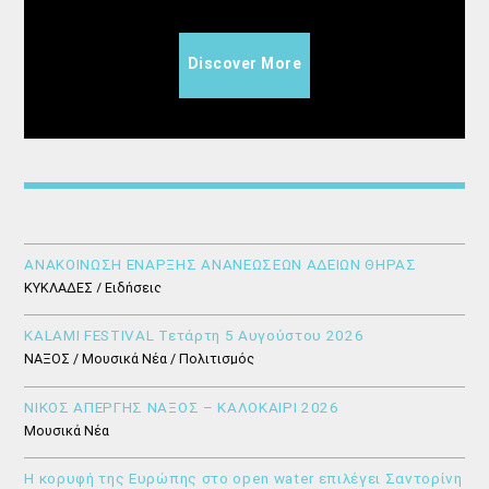
Discover More
ΑΝΑΚΟΙΝΩΣΗ ΕΝΑΡΞΗΣ ΑΝΑΝΕΩΣΕΩΝ ΑΔΕΙΩΝ ΘΗΡΑΣ
ΚΥΚΛΑΔΕΣ / Ειδήσεις
KALAMI FESTIVAL Τετάρτη 5 Αυγούστου 2026
ΝΑΞΟΣ / Μουσικά Νέα / Πολιτισμός
ΝΙΚΟΣ ΑΠΕΡΓΗΣ ΝΑΞΟΣ – ΚΑΛΟΚΑΙΡΙ 2026
Μουσικά Νέα
Η κορυφή της Ευρώπης στο open water επιλέγει Σαντορίνη