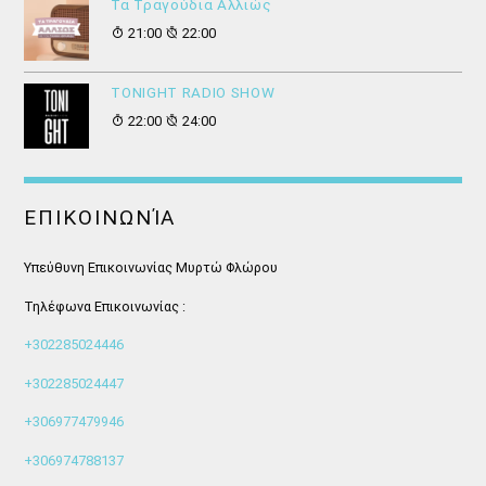
Τα Τραγούδια Αλλιώς
21:00
22:00
ΤONIGHT RADIO SHOW
22:00
24:00
ΕΠΙΚΟΙΝΩΝΊΑ
Υπεύθυνη Επικοινωνίας Μυρτώ Φλώρου
Τηλέφωνα Επικοινωνίας :
+302285024446
+302285024447
+306977479946
+306974788137