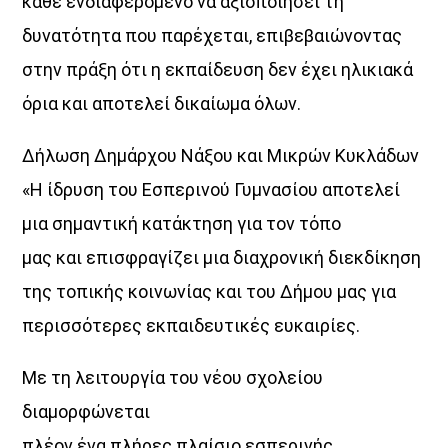
κάθε ενδιαφερόμενο να αξιοποιήσει τη
δυνατότητα που παρέχεται, επιβεβαιώνοντας
στην πράξη ότι η εκπαίδευση δεν έχει ηλικιακά
UPCOMING SHOWS
όρια και αποτελεί δικαίωμα όλων.
Δήλωση Δημάρχου Νάξου και Μικρών Κυκλάδων
ΔΙΚΤΥΩΣΗ ΜΕ VOICE 102,5
16:00
20:00
«Η ίδρυση του Εσπερινού Γυμνασίου αποτελεί
μια σημαντική κατάκτηση για τον τόπο
«Μελοποιημένα»
μας και επισφραγίζει μια διαχρονική διεκδίκηση
20:00
21:00
της τοπικής κοινωνίας και του Δήμου μας για
Τα Τραγούδια Αλλιώς
περισσότερες εκπαιδευτικές ευκαιρίες.
21:00
22:00
Με τη λειτουργία του νέου σχολείου
ΤONIGHT RADIO SHOW
διαμορφώνεται
22:00
24:00
πλέον ένα πλήρες πλαίσιο εσπερινής