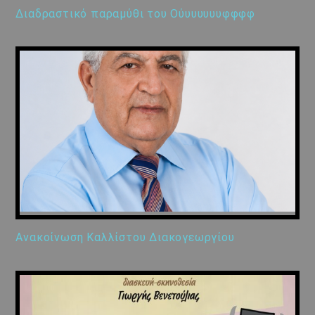
Διαδραστικό παραμύθι του Ούυυυυυυφφφφ
Ανακοίνωση Καλλίστου Διακογεωργίου