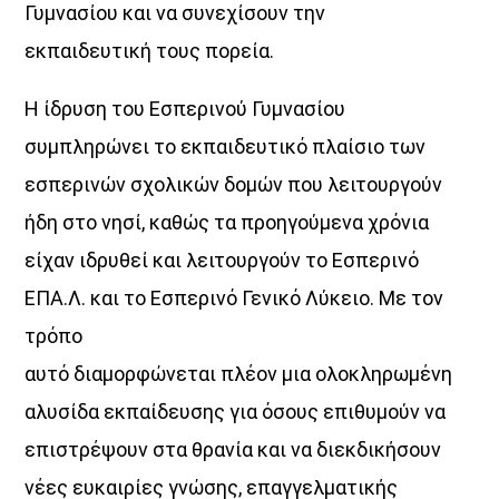
Γυμνασίου και να συνεχίσουν την
εκπαιδευτική τους πορεία.
Η
Η ίδρυση του Εσπερινού Γυμνασίου
Αθήνα συναντά το Αιγαίο!
συμπληρώνει το εκπαιδευτικό πλαίσιο των
Κάθε απόγευμα, Δευτέρα έως Παρασκευή,
από τις 16:00 έως τις 20:00,
εσπερινών σχολικών δομών που λειτουργούν
δύο δυνατές ραδιοφωνικές φωνές ενώνονται στον αέρα.
ήδη στο νησί, καθώς τα προηγούμενα χρόνια
Ο Aegean Voice 107.5
είχαν ιδρυθεί και λειτουργούν το Εσπερινό
συνδέεται ζωντανά με τον Voice 102.5,
φέρνοντας στο Αιγαίο τον παλμό της Αθήνας,
ΕΠΑ.Λ. και το Εσπερινό Γενικό Λύκειο. Με τον
μέσα από μουσική, ενημέρωση, σύγχρονη αισθητική
τρόπο
και την ξεχωριστή ταυτότητα του Voice 102.5.
αυτό διαμορφώνεται πλέον μια ολοκληρωμένη
🎧 16:00 – 18:00
με τη Χαρά Αλεξανδροπούλου
αλυσίδα εκπαίδευσης για όσους επιθυμούν να
επιστρέψουν στα θρανία και να διεκδικήσουν
🎧 18:00 – 20:00
με τον Δημήτρη Αθανασιάδη
νέες ευκαιρίες γνώσης, επαγγελματικής