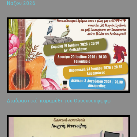
Νάξου 2026
Διαδραστικό παραμύθι του Ούυυυυυυφφφφ