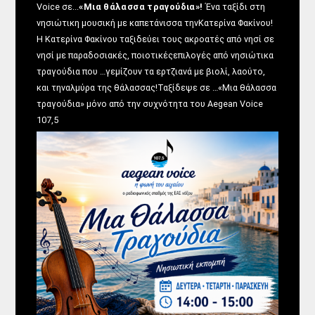
Voice σε...
«Μια θάλασσα τραγούδια»!
Ένα ταξίδι στη
νησιώτικη μουσική με καπετάνισσα τηνΚατερίνα Φακίνου!
Η Κατερίνα Φακίνου ταξιδεύει τους ακροατές από νησί σε
νησί με παραδοσιακές, ποιοτικέςεπιλογές από νησιώτικα
τραγούδια που …γεμίζουν τα ερτζιανά με βιολί, λαούτο,
και τηναλμύρα της θάλασσας!Ταξίδεψε σε …«Μια θάλασσα
τραγούδια» μόνο από την συχνότητα του Aegean Voice
107,5