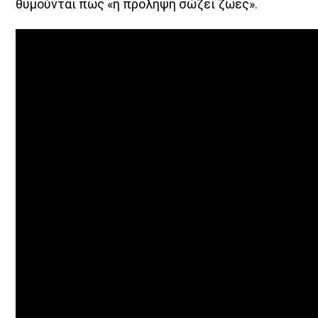
θυμούνται πως «η πρόληψη σώζει ζωές».
UPCOMING SHOWS
Μια Θάλασσα Τραγούδια
14:00
15:00
ΜΟΥΣΙΚΗ
15:00
16:00
ΔΙΚΤΥΩΣΗ ΜΕ VOICE 102,5
16:00
20:00
Τα Τραγούδια του Ogdoo
20:00
21:00