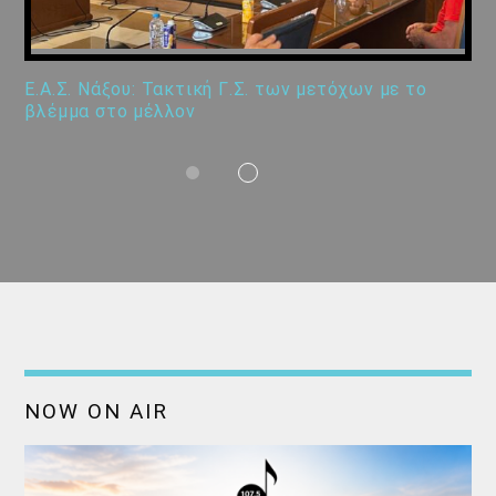
Ε.Α.Σ. Νάξου: Τακτική Γ.Σ. των μετόχων με το
βλέμμα στο μέλλον
NOW ON AIR