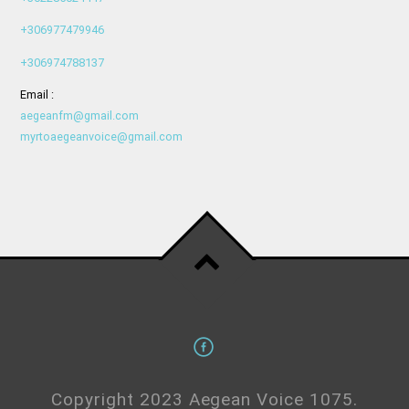
+306977479946
+306974788137
Email :
aegeanfm@gmail.com
myrtoaegeanvoice@gmail.com
Copyright 2023 Aegean Voice 1075.