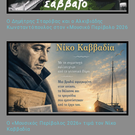
Ο Δημήτρης Σταρόβας και ο Αλκιβιάδης
Κωνσταντόπουλος στον «Μουσικό Περίβολο 2026
Ο «Μουσικός Περίβολος 2026» τιμά τον Νίκο
Καββαδία