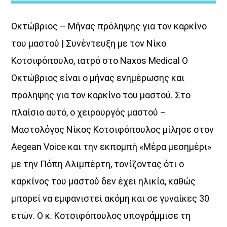
Οκτώβριος – Μήνας πρόληψης για τον καρκίνο
του μαστού | Συνέντευξη με τον Νίκο
Κοτσιφόπουλο, ιατρό στο Naxos Medical Ο
Οκτώβριος είναι ο μήνας ενημέρωσης και
Μια Θάλασσα Τραγούδια
πρόληψης για τον καρκίνο του μαστού. Στο
Title:Νησιώτικη μουσική και …σαλπάρουμε με τον Aegean
πλαίσιο αυτό, ο χειρουργός μαστού –
Voice σε...
«Μια θάλασσα τραγούδια»!
Ένα ταξίδι στη
Μαστολόγος Νίκος Κοτσιφόπουλος μίλησε στον
νησιώτικη μουσική με καπετάνισσα τηνΚατερίνα Φακίνου!
Η Κατερίνα Φακίνου ταξιδεύει τους ακροατές από νησί σε
Aegean Voice και την εκπομπή «Μέρα μεσημέρι»
νησί με παραδοσιακές, ποιοτικέςεπιλογές από νησιώτικα
με την Πόπη Αλιμπέρτη, τονίζοντας ότι ο
τραγούδια που …γεμίζουν τα ερτζιανά με βιολί, λαούτο,
και τηναλμύρα της θάλασσας!Ταξίδεψε σε …«Μια θάλασσα
καρκίνος του μαστού δεν έχει ηλικία, καθώς
τραγούδια» μόνο από την συχνότητα του Aegean Voice
μπορεί να εμφανιστεί ακόμη και σε γυναίκες 30
107,5
ετών. Ο κ. Κοτσιφόπουλος υπογράμμισε τη