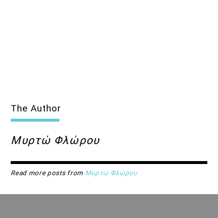
12:00
14:00
Μέρα Μεσημέρι
12:00
14:00
Μια Θάλασσα Τραγούδια
14:00
15:00
The Author
ΜΟΥΣΙΚΗ
15:00
22:55
Μυρτώ Φλώρου
Read more posts from
Μυρτώ Φλώρου