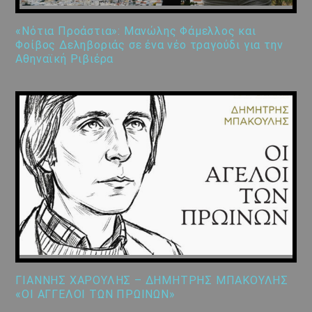
«Νότια Προάστια»: Μανώλης Φάμελλος και
Φοίβος Δεληβοριάς σε ένα νέο τραγούδι για την
Αθηναϊκή Ριβιέρα
ΓΙΑΝΝΗΣ ΧΑΡΟΥΛΗΣ – ΔΗΜΗΤΡΗΣ ΜΠΑΚΟΥΛΗΣ
«ΟΙ ΑΓΓΕΛΟΙ ΤΩΝ ΠΡΩΙΝΩΝ»