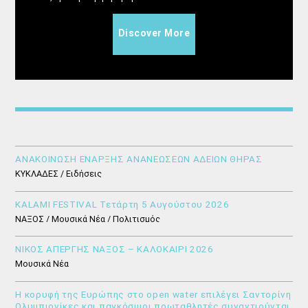
Discover More
ΑΝΑΚΟΙΝΩΣΗ ΕΝΑΡΞΗΣ ΑΝΑΝΕΩΣΕΩΝ ΑΔΕΙΩΝ ΘΗΡΑΣ
ΚΥΚΛΑΔΕΣ / Ειδήσεις
KALAMI FESTIVAL Τετάρτη 5 Αυγούστου 2026
ΝΑΞΟΣ / Μουσικά Νέα / Πολιτισμός
ΝΙΚΟΣ ΑΠΕΡΓΗΣ ΝΑΞΟΣ – ΚΑΛΟΚΑΙΡΙ 2026
Μουσικά Νέα
Η κορυφή της Ευρώπης στο open water επιλέγει Σαντορίνη
Ολυμπιονίκες και παγκόσμιοι πρωταθλητές συναντιούνται