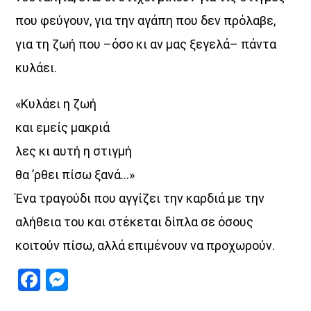
ακροατής. Αυτό οφείλει να είναι άλλωστε και το μοναδικό
που φεύγουν, για την αγάπη που δεν πρόλαβε,
ζητούμενο της πραγματικής ενημέρωσης.Καθημερινά από
για τη ζωή που –όσο κι αν μας ξεγελά– πάντα
Δευτέρα έως Παρασκευή 08:30 – 10:00 στον Aegean Voice
107,5 με την Ειρήνη Προμπονά
κυλάει.
Discover More
«Κυλάει η ζωή
και εμείς μακριά
λες κι αυτή η στιγμή
θα ’ρθει πίσω ξανά…»
Ένα τραγούδι που αγγίζει την καρδιά με την
UPCOMING SHOWS
αλήθεια του και στέκεται δίπλα σε όσους
«Στο βάθος κήπος»
κοιτούν πίσω, αλλά επιμένουν να προχωρούν.
08:30
22:00
Facebook
Messenger
Σημεία & Τέρατα