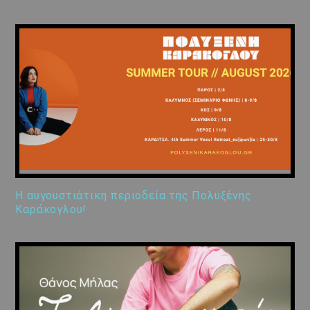
Η αυγουστιάτικη περιοδεία της Πολυξένης
Καράκογλου!