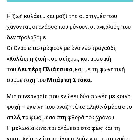
Η ζωή κυλάει… και μαζί της οι στιγμές που
χάνονται, οι ανάσες που μένουν, οι αγκαλιές που
δεν προλάβαμε.
Οι Όναρ επιστρέφουν με ένα νέο τραγούδι,
«Στο βάθος κήπος»
«
Κυλάει η ζωή
», σε στίχους και μουσική
του
Λευτέρη Πλιάτσικα
, και με τη φωνητική
συμμετοχή του
Μπάμπη Στόκα
.
Μια συνεργασία που ενώνει δύο φωνές με κοινή
ψυχή – εκείνη που αναζητά το αληθινό μέσα στο
Ενημερωτική εκπομπή που φιλοδοξεί να δώσει στις
απλό, το φως μέσα στη φθορά του χρόνου.
ειδήσεις την πραγματική τους διάσταση. Έτσι
ξεχωρίζοντας τα επουσιώδη απ’ τα ουσιώδη, με σεβασμό
Η μελωδία κινείται ανάμεσα στο φως και τη
στην δεοντολογία και την άποψη, ο πραγματικά
νοσταλγία, ενώ οι στίχοι μιλούν για τις στιγμές
κερδισμένος, αλλά και σωστά εφοδιασμένος, είναι ο