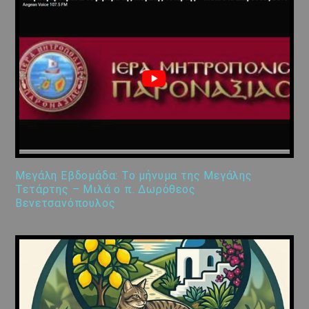
Μεγάλη Εβδομάδα: Το μήνυμα της Μεγάλης
Τετάρτης – Μιλά ο π. Δωρόθεος
Βενετσανόπουλος