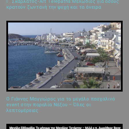
Γ. Σκαρλάτος-Art Telepaths:Μελωδίες για όσους
κρατούν ζωντανή την ψυχή και τα όνειρα
Ο Γιάννης Μαγγιώρος για το μεγάλο πασχαλινό
event στην παραλία Νάξου – Όλες οι
λεπτομέρειες