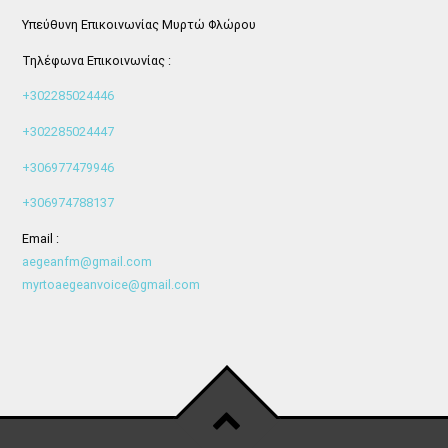
Υπεύθυνη Επικοινωνίας Μυρτώ Φλώρου
Τηλέφωνα Επικοινωνίας :
+302285024446
+302285024447
+306977479946
+306974788137
Email :
aegeanfm@gmail.com
myrtoaegeanvoice@gmail.com