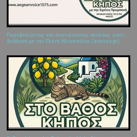
Πυροβολώντας και σκοτώνοντας σκύλους γιατί…:
Ανάλυση με την Ελένη Ηλιοπούλου (zoosos.gr)