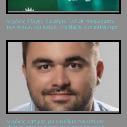
Μιχάλης Σέργης: Συνέδριο ΠΑΣΟΚ, προβλήματα
των νησιών και δρόμοι της Νάξου στο επίκεντρο
Μιχάλης Καπίρης για Συνέδριο του ΠΑΣΟΚ: