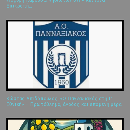
«Ισχυρή παρουσία νησιωτών στην Κεντρική
Επιτροπή…
Κώστας Απιδόπουλος: «Ο Πανναξιακός στη Γ’
Εθνική» – Πρωτάθλημα, άνοδος και επόμενη μέρα