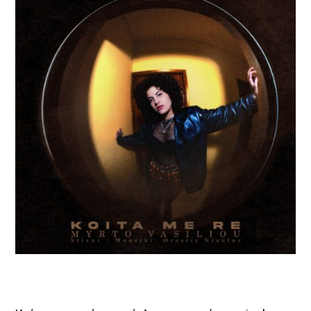
HOT 40 Θέμης Γεωργαντάς
<p [...]
Discover More
UPCOMING SHOWS