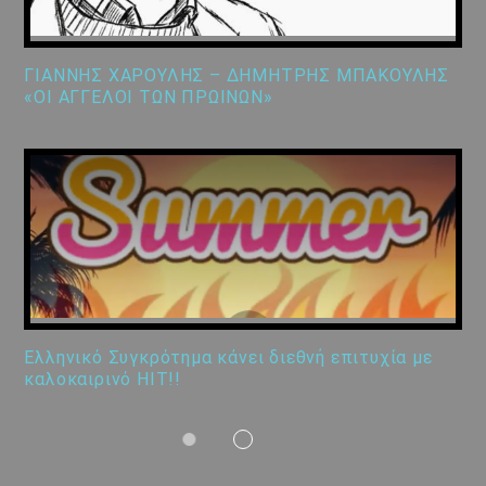
ΓΙΑΝΝΗΣ ΧΑΡΟΥΛΗΣ – ΔΗΜΗΤΡΗΣ ΜΠΑΚΟΥΛΗΣ
«ΟΙ ΑΓΓΕΛΟΙ ΤΩΝ ΠΡΩΙΝΩΝ»
Ελληνικό Συγκρότημα κάνει διεθνή επιτυχία με
καλοκαιρινό HIT!!