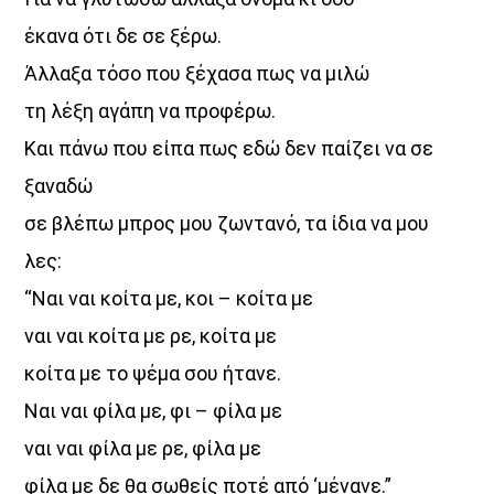
έκανα ότι δε σε ξέρω.
Άλλαξα τόσο που ξέχασα πως να μιλώ
τη λέξη αγάπη να προφέρω.
Και πάνω που είπα πως εδώ δεν παίζει να σε
ξαναδώ
σε βλέπω μπρος μου ζωντανό, τα ίδια να μου
λες:
“Ναι ναι κοίτα με, κοι – κοίτα με
ναι ναι κοίτα με ρε, κοίτα με
κοίτα με το ψέμα σου ήτανε.
Ναι ναι φίλα με, φι – φίλα με
ναι ναι φίλα με ρε, φίλα με
φίλα με δε θα σωθείς ποτέ από ‘μένανε.”