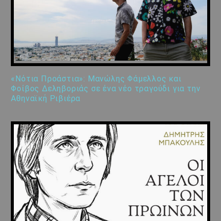
«Νότια Προάστια»: Μανώλης Φάμελλος και
Φοίβος Δεληβοριάς σε ένα νέο τραγούδι για την
Αθηναϊκή Ριβιέρα