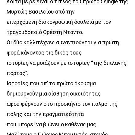
Κοίτα με ρε είναι ο τίτλος του πρώτου single της
Μυρτώς Βασιλείου από την
HOT 40 Θέμης Γεωργαντάς
επερχόμενη δισκογραφική δουλειά με τον
18:00
20:00
τραγουδοποιό Ορέστη Ντάντο.
Οι δύο καλλιτέχνες συναντιούνται για πρώτη
Μελωδικές Ιστορίες
20:00
21:00
φορά κάνοντας τις δικές τους
ιστορίες να μοιάζουν με ιστορίες “της διπλανής
Just Music
πόρτας”.
21:00
22:00
Ιστορίες που απ’ το πρώτο άκουσμα
Night Love
δημιουργούν μια αίσθηση οικειότητας
22:00
24:00
αφού φέρνουν στο προσκήνιο τον παλμό της
πόλης και την πραγματικότητα
που μπορεί να βιώνει ο καθένας μας.
Μαζί τους ο Γιώργος Μπουλντής, στενός