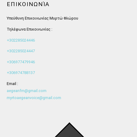
ΕΠΙΚΟΙΝΩΝΊΑ
Υπεύθυνη Επικοινωνίας Μυρτώ Φλώρου
Τηλέφωνα Επικοινωνίας :
+302285024446
+302285024447
+306977479946
+306974788137
Email :
aegeanfm@gmail.com
myrtoaegeanvoice@gmail.com