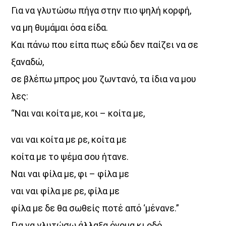
Για να γλυτώσω πήγα στην πιο ψηλή κορφή,
να μη θυμάμαι όσα είδα.
Και πάνω που είπα πως εδώ δεν παίζει να σε
ξαναδώ,
σε βλέπω μπρος μου ζωντανό, τα ίδια να μου
λες:
“Ναι ναι κοίτα με, κοι – κοίτα με,
ναι ναι κοίτα με ρε, κοίτα με
κοίτα με το ψέμα σου ήτανε.
Ναι ναι φίλα με, φι – φίλα με
ναι ναι φίλα με ρε, φίλα με
φίλα με δε θα σωθείς ποτέ από ‘μένανε.”
Για να γλυτώσω άλλαξα όνομα κι οδό