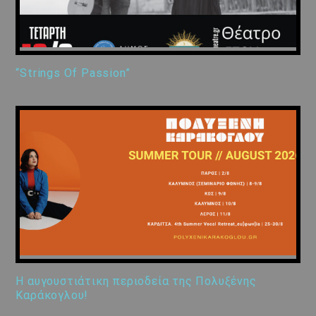
“Strings Of Passion”
Η αυγουστιάτικη περιοδεία της Πολυξένης
Καράκογλου!