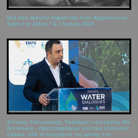
Μία site-specific παράσταση στον Αρχαιολογικό
Χώρο της Δήλου 1 & 2 Ιουλίου 2026
Αντώνης Γιαννικουρής, Πρόεδρος Ινστιτούτου We
Are Greece:…«Ώρα αποφάσεων για τους υδάτινους
πόρους: από τη διαχείριση της κρίσης στη