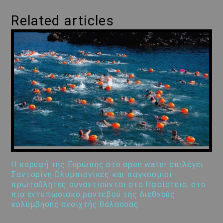
Related articles
Η κορυφή της Ευρώπης στο open water επιλέγει
Σαντορίνη Ολυμπιονίκες και παγκόσμιοι
πρωταθλητές συναντιούνται στο Ηφαίστειο, στο
πιο εντυπωσιακό ραντεβού της διεθνούς
κολύμβησης ανοιχτής θάλασσας