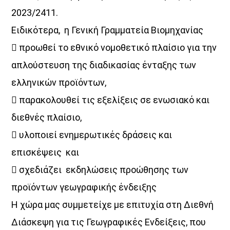
2023/2411.
UPCOMING SHOWS
Ειδικότερα, η Γενική Γραμματεία Βιομηχανίας
 προωθεί το εθνικό νομοθετικό πλαίσιο για την
Κοιμάστε με άλλους, ξυπνάτε μαζί μου
απλούστευση της διαδικασίας ένταξης των
07:00
08:30
ελληνικών προϊόντων,
«Στο βάθος κήπος»
 παρακολουθεί τις εξελίξεις σε ενωσιακό και
08:30
10:00
διεθνές πλαίσιο,
 υλοποιεί ενημερωτικές δράσεις και
Σημεία & Τέρατα
επισκέψεις και
10:00
12:00
 σχεδιάζει εκδηλώσεις προώθησης των
Μέρα Μεσημέρι
προϊόντων γεωγραφικής ένδειξης
12:00
14:00
Η χώρα μας συμμετείχε με επιτυχία στη Διεθνή
Διάσκεψη για τις Γεωγραφικές Ενδείξεις, που
Μια Θάλασσα Τραγούδια