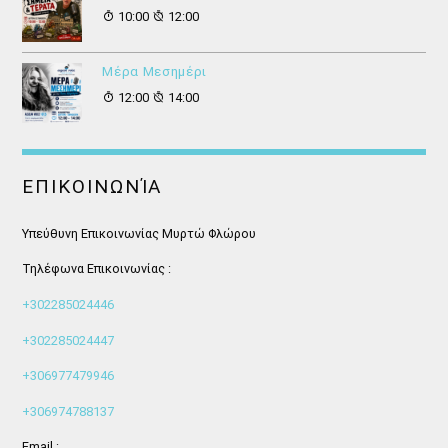
10:00
12:00
Μέρα Μεσημέρι
12:00
14:00
ΕΠΙΚΟΙΝΩΝΊΑ
Υπεύθυνη Επικοινωνίας Μυρτώ Φλώρου
Τηλέφωνα Επικοινωνίας :
+302285024446
+302285024447
+306977479946
+306974788137
Email :