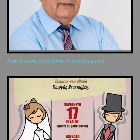
Ανακοίνωση Καλλίστου Διακογεωργίου