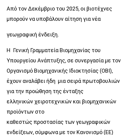
Από τον Δεκέμβριο του 2025, οι βιοτέχνες
Όταν τα μικρόφωνα ξεκουράζονται…
μπορούν να υποβάλουν αίτηση για νέα
η μουσική παίρνει τον λόγο.
Ο Aegean Voice 107.5 συνεχίζει να σας κρατά συντροφιά
γεωγραφική ένδειξη.
με αγαπημένες επιτυχίες, ξεχωριστές μελωδίες
και μουσικές επιλογές για κάθε στιγμή της ημέρας.
Η Γενική Γραμματεία Βιομηχανίας του
Χαλαρώστε, ταξιδέψτε, ανεβάστε ένταση
Υπουργείου Ανάπτυξης, σε συνεργασία με τον
και μείνετε συντονισμένοι στη συχνότητα
Οργανισμό Βιομηχανικής Ιδιοκτησίας (ΟΒΙ),
που έχει πάντα κάτι όμορφο να ακουστεί.
έχουν αναλάβει ήδη μια σειρά πρωτοβουλιών
Aegean Voice 107.5 τον ραδιοφωνικό σταθμό της
Ένωσης Αγροτικών Συναιτερισμών Νάξου
για την προώθηση της ένταξης
ελληνικών χειροτεχνικών και βιομηχανικών
Discover More
προϊόντων στο
καθεστώς προστασίας των γεωγραφικών
ενδείξεων, σύμφωνα με τον Κανονισμό (ΕΕ)