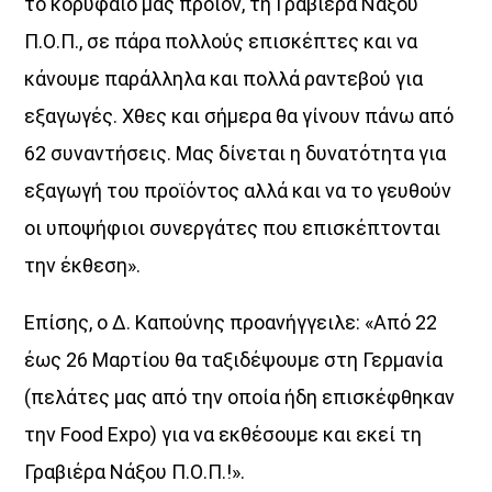
το κορυφαίο μας προϊόν, τη Γραβιέρα Νάξου
Μελωδικές Ιστορίες
Π.Ο.Π., σε πάρα πολλούς επισκέπτες και να
20:00
21:00
κάνουμε παράλληλα και πολλά ραντεβού για
εξαγωγές. Χθες και σήμερα θα γίνουν πάνω από
62 συναντήσεις. Μας δίνεται η δυνατότητα για
εξαγωγή του προϊόντος αλλά και να το γευθούν
οι υποψήφιοι συνεργάτες που επισκέπτονται
την έκθεση».
Επίσης, ο Δ. Καπούνης προανήγγειλε: «Από 22
έως 26 Μαρτίου θα ταξιδέψουμε στη Γερμανία
(πελάτες μας από την οποία ήδη επισκέφθηκαν
την Food Expo) για να εκθέσουμε και εκεί τη
Γραβιέρα Νάξου Π.Ο.Π.!».