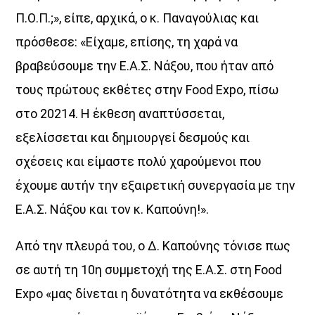
Π.Ο.Π.;», είπε, αρχικά, ο κ. Παναγούλιας και
πρόσθεσε: «Είχαμε, επίσης, τη χαρά να
UPCOMING SHOWS
βραβεύσουμε την Ε.Α.Σ. Νάξου, που ήταν από
τους πρώτους εκθέτες στην Food Expo, πίσω
Θεμα Υγειας
στο 20214. Η έκθεση αναπτύσσεται,
22:00
14:00
εξελίσσεται και δημιουργεί δεσμούς και
Μια Θάλασσα Τραγούδια
σχέσεις και είμαστε πολύ χαρούμενοι που
14:00
16:00
έχουμε αυτήν την εξαιρετική συνεργασία με την
Ε.Α.Σ. Νάξου και τον κ. Καπούνη!».
ΜΟΥΣΙΚΗ
16:00
18:00
Από την πλευρά του, ο Δ. Καπούνης τόνισε πως
HOT 40 Θέμης Γεωργαντάς
σε αυτή τη 10η συμμετοχή της Ε.Α.Σ. στη Food
18:00
20:00
Expo «μας δίνεται η δυνατότητα να εκθέσουμε