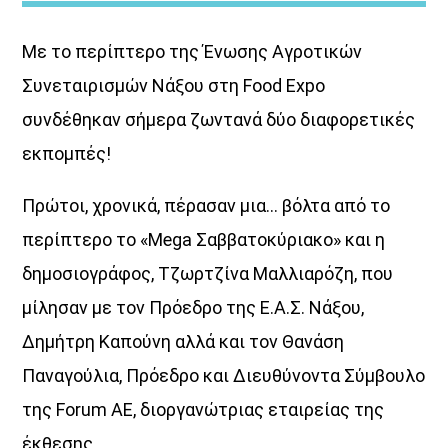
Με το περίπτερο της Ένωσης Αγροτικών
Συνεταιρισμών Νάξου στη Food Expo
συνδέθηκαν σήμερα ζωντανά δύο διαφορετικές
εκπομπές!
Μια Θάλασσα Τραγούδια
Πρώτοι, χρονικά, πέρασαν μια… βόλτα από το
Title:Νησιώτικη μουσική και …σαλπάρουμε με τον Aegean
περίπτερο το «Mega Σαββατοκύριακο» και η
Voice σε...
«Μια θάλασσα τραγούδια»!
Ένα ταξίδι στη
νησιώτικη μουσική με καπετάνισσα τηνΚατερίνα Φακίνου!
δημοσιογράφος, Τζωρτζίνα Μαλλιαρόζη, που
Η Κατερίνα Φακίνου ταξιδεύει τους ακροατές από νησί σε
μίλησαν με τον Πρόεδρο της Ε.Α.Σ. Νάξου,
νησί με παραδοσιακές, ποιοτικέςεπιλογές από νησιώτικα
τραγούδια που …γεμίζουν τα ερτζιανά με βιολί, λαούτο,
Δημήτρη Καπούνη αλλά και τον Θανάση
και τηναλμύρα της θάλασσας!Ταξίδεψε σε …«Μια θάλασσα
Παναγούλια, Πρόεδρο και Διευθύνοντα Σύμβουλο
τραγούδια» μόνο από την συχνότητα του Aegean Voice
107,5
της Forum AE, διοργανώτριας εταιρείας της
έκθεσης.