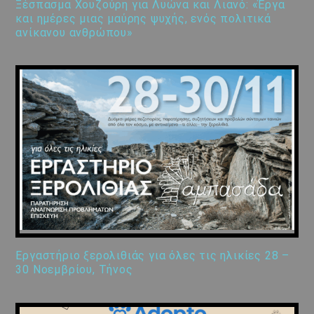
Ξέσπασμα Χουζούρη για Λυώνα και Λιανό: «Έργα
και ημέρες μιας μαύρης ψυχής, ενός πολιτικά
ανίκανου ανθρώπου»
Εργαστήριο ξερολιθιάς για όλες τις ηλικίες 28 –
30 Νοεμβρίου, Τήνος