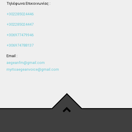
Τηλέφωνα Επικοινωνίας :
+302285024446
+302285024447
+306977479946
+306974788137
Email :
aegeanfm@gmail.com
myrtoaegeanvoice@gmail.com