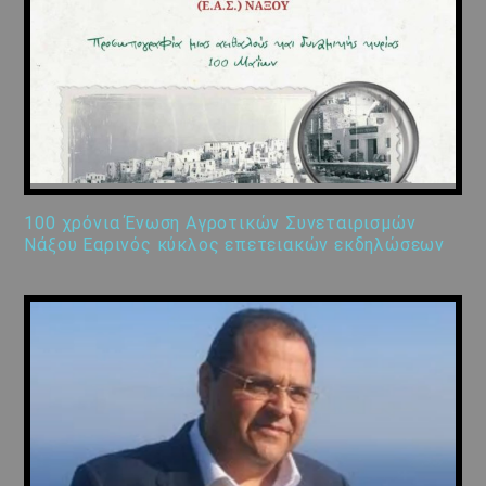
100 χρόνια Ένωση Αγροτικών Συνεταιρισμών
Νάξου Εαρινός κύκλος επετειακών εκδηλώσεων