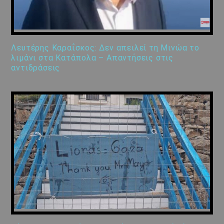
Λευτέρης Καραΐσκος: Δεν απειλεί τη Μινώα το
λιμάνι στα Κατάπολα – Απαντήσεις στις
αντιδράσεις