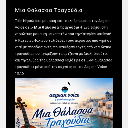
Μια Θάλασσα Τραγούδια
Title:Νησιώτικη μουσική και …σαλπάρουμε με τον Aegean
Voice σε...
«Μια θάλασσα τραγούδια»!
Ένα ταξίδι στη
νησιώτικη μουσική με καπετάνισσα τηνΚατερίνα Φακίνου!
Η Κατερίνα Φακίνου ταξιδεύει τους ακροατές από νησί σε
νησί με παραδοσιακές, ποιοτικέςεπιλογές από νησιώτικα
τραγούδια που …γεμίζουν τα ερτζιανά με βιολί, λαούτο,
και τηναλμύρα της θάλασσας!Ταξίδεψε σε …«Μια θάλασσα
τραγούδια» μόνο από την συχνότητα του Aegean Voice
107,5