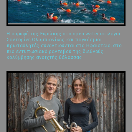
Η κορυφή της Ευρώπης στο open water επιλέγει
Σαντορίνη Ολυμπιονίκες και παγκόσμιοι
πρωταθλητές συναντιούνται στο Ηφαίστειο, στο
πιο εντυπωσιακό ραντεβού της διεθνούς
κολύμβησης ανοιχτής θάλασσας