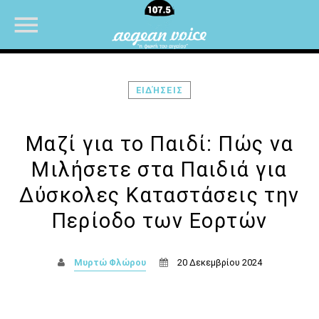
ΕΙΔΉΣΕΙΣ
NOW ON AIR
Μαζί για το Παιδί: Πώς να
Μιλήσετε στα Παιδιά για
UPCOMING SHOWS
Δύσκολες Καταστάσεις την
Περίοδο των Εορτών
ΜΟΥΣΙΚΗ
07:00
08:30
Μυρτώ Φλώρου
20 Δεκεμβρίου 2024
ΜΟΥΣΙΚΗ
08:30
10:00