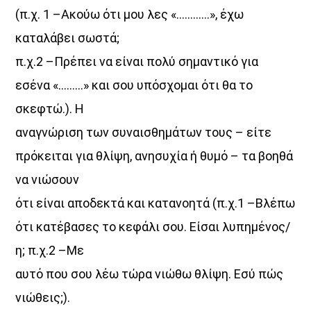
(π.χ. 1 –Ακούω ότι μου λες «…………», έχω
καταλάβει σωστά;
π.χ.2 –Πρέπει να είναι πολύ σημαντικό για
εσένα «………» και σου υπόσχομαι ότι θα το
σκεφτώ.). Η
αναγνώριση των συναισθημάτων τους – είτε
πρόκειται για θλίψη, ανησυχία ή θυμό – τα βοηθά
να νιώσουν
ότι είναι αποδεκτά και κατανοητά (π.χ.1 –Βλέπω
ότι κατέβασες το κεφάλι σου. Είσαι λυπημένος/
η; π.χ.2 –Με
αυτό που σου λέω τώρα νιώθω θλίψη. Εσύ πώς
νιώθεις;).