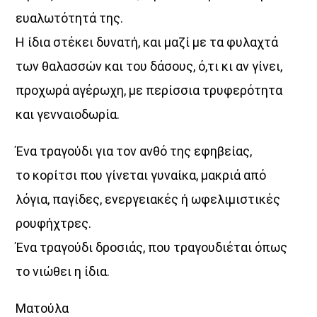
κάθονται.
ευαλωτότητά της.
Γιατί εδώ, τίποτα δεν περνά απαρατήρητο.
Η ίδια στέκει δυνατή, και μαζί με τα φυλαχτά
των θαλασσών και του δάσους, ό,τι κι αν γίνει,
Δευτέρα έως Παρασκευή 10:00 – 12:00
στον Aegean Voice 107.5
προχωρά αγέρωχη, με περίσσια τρυφερότητα
Η σάτιρα… στα καλύτερά της.
και γενναιοδωρία.
Discover More
Ένα τραγούδι για τον ανθό της εφηβείας,
το κορίτσι που γίνεται γυναίκα, μακριά από
λόγια, παγίδες, ενεργειακές ή ωφελιμιστικές
ρουφήχτρες.
UPCOMING SHOWS
Ένα τραγούδι δροσιάς, που τραγουδιέται όπως
το νιώθει η ίδια.
Σημεία & Τέρατα
10:00
12:00
Ματούλα