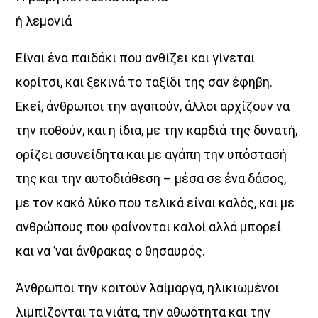
ή λεμονιά
Είναι ένα παιδάκι που ανθίζει και γίνεται
κορίτσι, και ξεκινά το ταξίδι της σαν έφηβη.
Εκεί, άνθρωποι την αγαπούν, άλλοι αρχίζουν να
Σημεία & Τέρατα
την ποθούν, και η ίδια, με την καρδιά της δυνατή,
Η μακροβιότερη εκπομπή στο Κυκλαδίτικο ραδιόφωνο…
ορίζει ασυνείδητα και με αγάπη την υπόστασή
και όχι τυχαία.
της και την αυτοδιάθεση – μέσα σε ένα δάσος,
Ο Γιώργος Καμβύσης σατιρίζει τους πάντες και τα πάντα
με τον κακό λύκο που τελικά είναι καλός, και με
με τον δικό του ξεχωριστό, ανατρεπτικό λόγο,
ανθρώπους που φαίνονται καλοί αλλά μπορεί
χωρίς φίλτρα και χωρίς “εκπτώσεις”.
και να ’ναι άνθρακας ο θησαυρός.
Με καυστικό χιούμορ και ευθύ λόγο,
βάζει στο μικροσκόπιο την επικαιρότητα,
ξεσκεπάζει καταστάσεις και… προκαλεί πονοκεφάλους
Άνθρωποι την κοιτούν λαίμαργα, ηλικιωμένοι
σε όσους κατέχουν δημόσια θέση
λιμπίζονται τα νιάτα, την αθωότητα και την
και κάθονται σε μία καρέκλα απλά και μόνο για να…