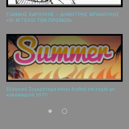
ΓΙΑΝΝΗΣ ΧΑΡΟΥΛΗΣ – ΔΗΜΗΤΡΗΣ ΜΠΑΚΟΥΛΗΣ
«ΟΙ ΑΓΓΕΛΟΙ ΤΩΝ ΠΡΩΙΝΩΝ»
Ελληνικό Συγκρότημα κάνει διεθνή επιτυχία με
καλοκαιρινό HIT!!