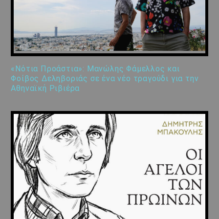
«Νότια Προάστια»: Μανώλης Φάμελλος και
Φοίβος Δεληβοριάς σε ένα νέο τραγούδι για την
Αθηναϊκή Ριβιέρα