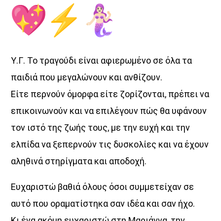
Μέρα Μεσημέρι
12:00
14:00
Μια Θάλασσα Τραγούδια
Υ.Γ. Το τραγούδι είναι αφιερωμένο σε όλα τα
14:00
15:00
παιδιά που μεγαλώνουν και ανθίζουν.
Είτε περνούν όμορφα είτε ζορίζονται, πρέπει να
ΜΟΥΣΙΚΗ
15:00
16:00
επικοινωνούν και να επιλέγουν πώς θα υφάνουν
τον ιστό της ζωής τους, με την ευχή και την
ΔΙΚΤΥΩΣΗ ΜΕ VOICE 102,5
ελπίδα να ξεπερνούν τις δυσκολίες και να έχουν
16:00
20:00
αληθινά στηρίγματα και αποδοχή.
Ευχαριστώ βαθιά όλους όσοι συμμετείχαν σε
αυτό που οραματίστηκα σαν ιδέα και σαν ήχο.
Κι ένα ακόμη ευχαριστώ στη Μαριάννα, την