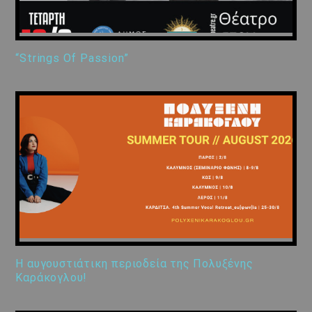
“Strings Of Passion”
Η αυγουστιάτικη περιοδεία της Πολυξένης
Καράκογλου!