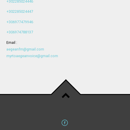
+302285024446
+302285024447
+306977479946
+306974788137
Email :
aegeanfm@gmail.com
myrtoaegeanvoice@gmail.com