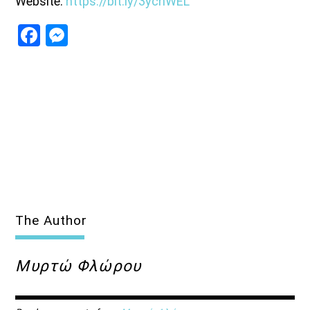
Website:
https://bit.ly/3ycnWEL
Facebook
Messenger
The Author
Μυρτώ Φλώρου