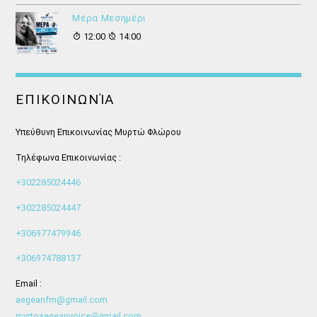
Μέρα Μεσημέρι
12:00
14:00
ΕΠΙΚΟΙΝΩΝΊΑ
Υπεύθυνη Επικοινωνίας Μυρτώ Φλώρου
Τηλέφωνα Επικοινωνίας :
+302285024446
+302285024447
+306977479946
+306974788137
Email :
aegeanfm@gmail.com
myrtoaegeanvoice@gmail.com