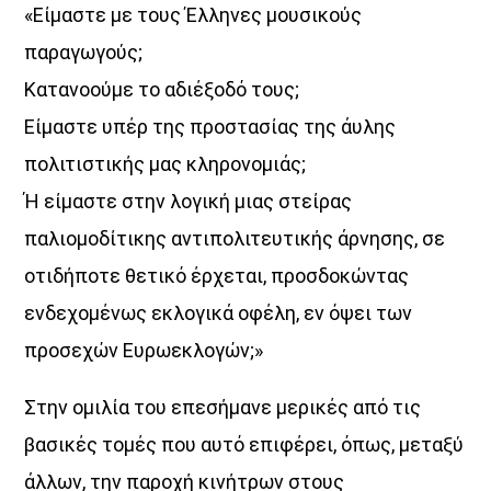
«Είμαστε με τους Έλληνες μουσικούς
UPCOMING SHOWS
παραγωγούς;
Κατανοούμε το αδιέξοδό τους;
Κοιμάστε με άλλους, ξυπνάτε μαζί μου
Είμαστε υπέρ της προστασίας της άυλης
07:30
08:30
πολιτιστικής μας κληρονομιάς;
Ή είμαστε στην λογική μιας στείρας
«Στο βάθος κήπος»
08:30
10:00
παλιομοδίτικης αντιπολιτευτικής άρνησης, σε
οτιδήποτε θετικό έρχεται, προσδοκώντας
Σημεία & Τέρατα
ενδεχομένως εκλογικά οφέλη, εν όψει των
10:00
12:00
προσεχών Ευρωεκλογών;»
Μέρα Μεσημέρι
Στην ομιλία του επεσήμανε μερικές από τις
12:00
14:00
βασικές τομές που αυτό επιφέρει, όπως, μεταξύ
Μια Θάλασσα Τραγούδια
άλλων, την παροχή κινήτρων στους