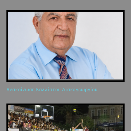
Ανακοίνωση Καλλίστου Διακογεωργίου