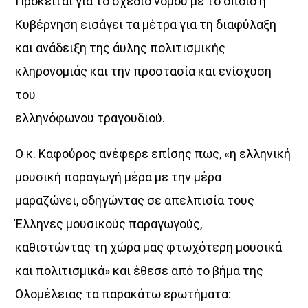
Πρόκειται για το σχέδιο νόμου με το οποίο η
Κυβέρνηση εισάγει τα μέτρα για τη διαφύλαξη
Όταν τα μικρόφωνα ξεκουράζονται…
και ανάδειξη της άυλης πολιτισμικής
η μουσική παίρνει τον λόγο.
κληρονομιάς και την προστασία και ενίσχυση
Ο Aegean Voice 107.5 συνεχίζει να σας κρατά συντροφιά
με αγαπημένες επιτυχίες, ξεχωριστές μελωδίες
του
και μουσικές επιλογές για κάθε στιγμή της ημέρας.
ελληνόφωνου τραγουδιού.
Χαλαρώστε, ταξιδέψτε, ανεβάστε ένταση
και μείνετε συντονισμένοι στη συχνότητα
Ο κ. Καφούρος ανέφερε επίσης πως, «η ελληνική
που έχει πάντα κάτι όμορφο να ακουστεί.
μουσική παραγωγή μέρα με την μέρα
Aegean Voice 107.5 τον ραδιοφωνικό σταθμό της
μαραζώνει, οδηγώντας σε απελπισία τους
Ένωσης Αγροτικών Συναιτερισμών Νάξου
Έλληνες μουσικούς παραγωγούς,
Discover More
καθιστώντας τη χώρα μας φτωχότερη μουσικά
και πολιτισμικά» και έθεσε από το βήμα της
Ολομέλειας τα παρακάτω ερωτήματα: