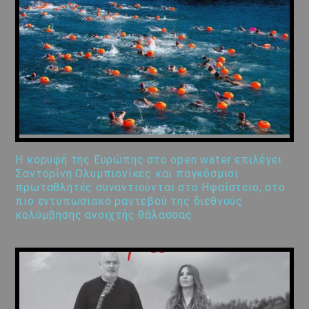
Η κορυφή της Ευρώπης στο open water επιλέγει
Σαντορίνη Ολυμπιονίκες και παγκόσμιοι
πρωταθλητές συναντιούνται στο Ηφαίστειο, στο
πιο εντυπωσιακό ραντεβού της διεθνούς
κολύμβησης ανοιχτής θάλασσας