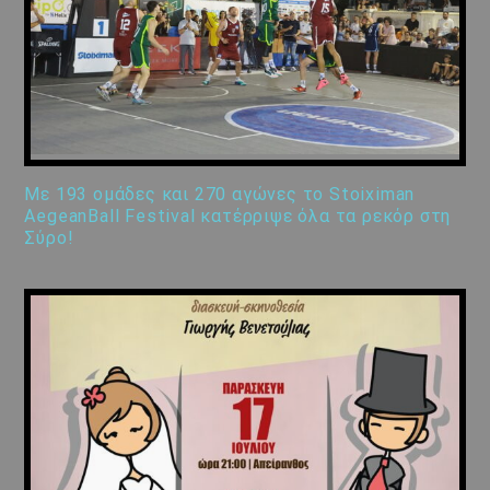
Με 193 ομάδες και 270 αγώνες το Stoiximan
AegeanBall Festival κατέρριψε όλα τα ρεκόρ στη
Σύρο!