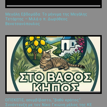
Μεγάλη Εβδομάδα: Το μήνυμα της Μεγάλης
Τετάρτης – Μιλά ο π. Δωρόθεος
Βενετσανόπουλος
ΟΠΕΚΕΠΕ, ασυμβίβαστο, “βαθύ κράτος”:
Συνέντευξη με τον Νίκο Γκιώνη μέλος της ΚΕ