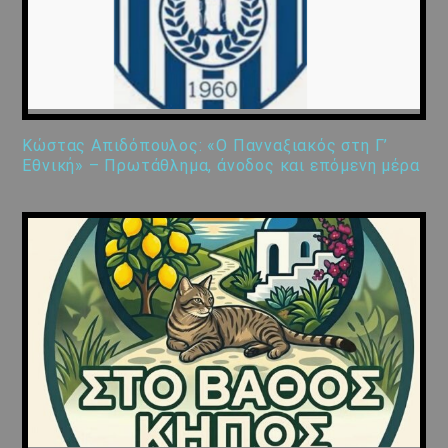
Κώστας Απιδόπουλος: «Ο Πανναξιακός στη Γ’
Εθνική» – Πρωτάθλημα, άνοδος και επόμενη μέρα