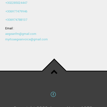
+302285024447
+306977479946
+306974788137
Email :
aegeanfm@gmail.com
myrtoaegeanvoice@gmail.com