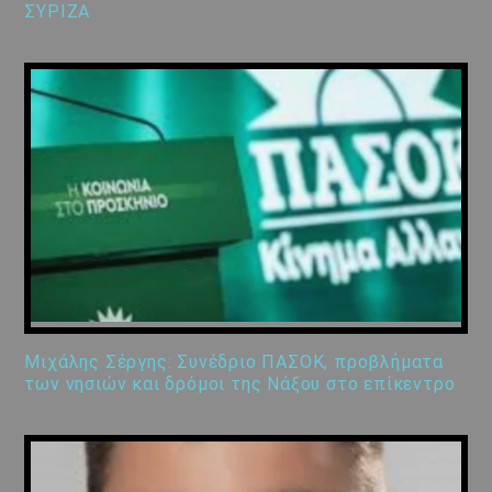
ΣΥΡΙΖΑ
Μιχάλης Σέργης: Συνέδριο ΠΑΣΟΚ, προβλήματα
των νησιών και δρόμοι της Νάξου στο επίκεντρο