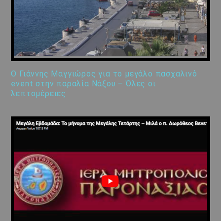
Ο Γιάννης Μαγγιώρος για το μεγάλο πασχαλινό
event στην παραλία Νάξου – Όλες οι
λεπτομέρειες