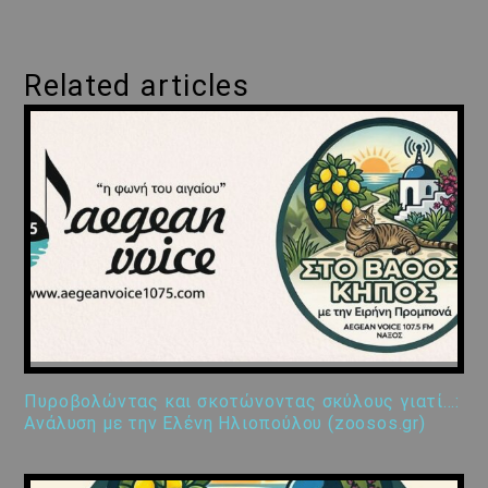
Related articles
Πυροβολώντας και σκοτώνοντας σκύλους γιατί…:
Ανάλυση με την Ελένη Ηλιοπούλου (zoosos.gr)