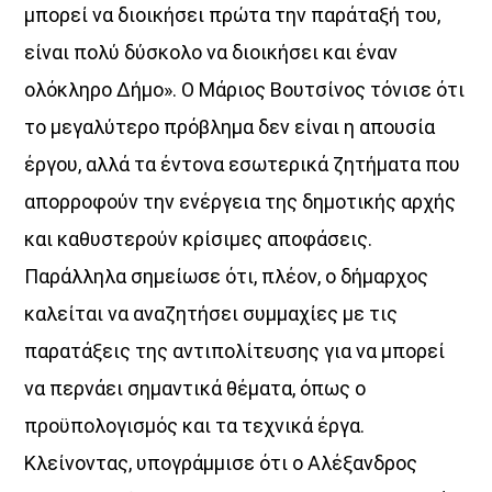
μπορεί να διοικήσει πρώτα την παράταξή του,
είναι πολύ δύσκολο να διοικήσει και έναν
Η
ολόκληρο Δήμο». Ο Μάριος Βουτσίνος τόνισε ότι
Αθήνα συναντά το Αιγαίο!
το μεγαλύτερο πρόβλημα δεν είναι η απουσία
Κάθε απόγευμα, Δευτέρα έως Παρασκευή,
έργου, αλλά τα έντονα εσωτερικά ζητήματα που
από τις 16:00 έως τις 20:00,
δύο δυνατές ραδιοφωνικές φωνές ενώνονται στον αέρα.
απορροφούν την ενέργεια της δημοτικής αρχής
και καθυστερούν κρίσιμες αποφάσεις.
Ο Aegean Voice 107.5
συνδέεται ζωντανά με τον Voice 102.5,
Παράλληλα σημείωσε ότι, πλέον, ο δήμαρχος
φέρνοντας στο Αιγαίο τον παλμό της Αθήνας,
καλείται να αναζητήσει συμμαχίες με τις
μέσα από μουσική, ενημέρωση, σύγχρονη αισθητική
και την ξεχωριστή ταυτότητα του Voice 102.5.
παρατάξεις της αντιπολίτευσης για να μπορεί
🎧 16:00 – 18:00
να περνάει σημαντικά θέματα, όπως ο
με τη Χαρά Αλεξανδροπούλου
προϋπολογισμός και τα τεχνικά έργα.
🎧 18:00 – 20:00
Κλείνοντας, υπογράμμισε ότι ο Αλέξανδρος
με τον Δημήτρη Αθανασιάδη