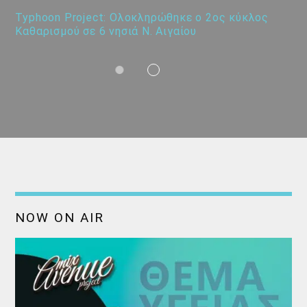
Typhoon Project: Ολοκληρώθηκε ο 2ος κύκλος
Καθαρισμού σε 6 νησιά Ν. Αιγαίου
NOW ON AIR