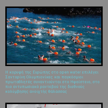
Η κορυφή της Ευρώπης στο open water επιλέγει
Σαντορίνη Ολυμπιονίκες και παγκόσμιοι
πρωταθλητές συναντιούνται στο Ηφαίστειο, στο
πιο εντυπωσιακό ραντεβού της διεθνούς
κολύμβησης ανοιχτής θάλασσας