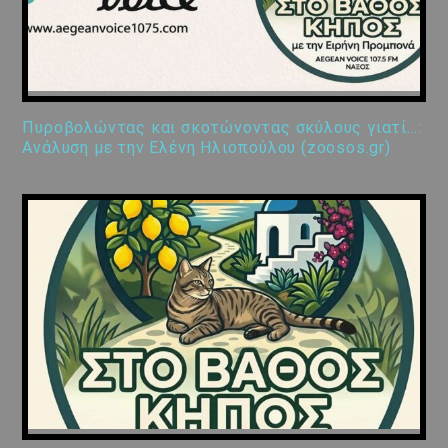
Πυροβολώντας και σκοτώνοντας σκύλους γιατί…:
Ανάλυση με την Ελένη Ηλιοπούλου (zoosos.gr)