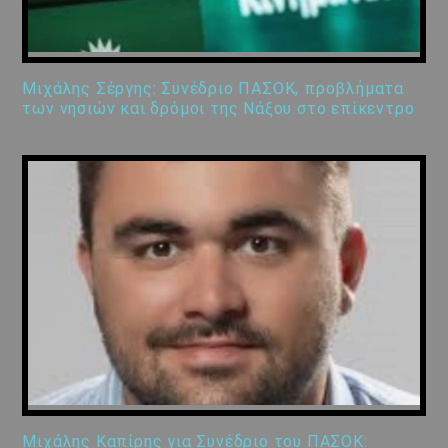
Μιχάλης Σέργης: Συνέδριο ΠΑΣΟΚ, προβλήματα
των νησιών και δρόμοι της Νάξου στο επίκεντρο
Μιχάλης Καπίρης για Συνέδριο του ΠΑΣΟΚ: