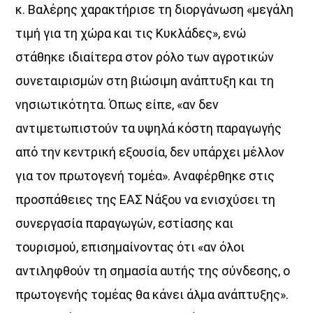
κ. Βαλέρης χαρακτήρισε τη διοργάνωση «μεγάλη
ΜΕΡΑ ΜΕΣΗΜΕΡΙ
τιμή για τη χώρα και τις Κυκλάδες», ενώ
Καθημερινά 12:00 – 14:00
στάθηκε ιδιαίτερα στον ρόλο των αγροτικών
στον Aegean Voice 107.5
συνεταιρισμών στη βιώσιμη ανάπτυξη και τη
Γιατί η ενημέρωση θέλει… φωνή που εμπιστεύεσαι.
νησιωτικότητα. Όπως είπε, «αν δεν
αντιμετωπιστούν τα υψηλά κόστη παραγωγής
Discover More
από την κεντρική εξουσία, δεν υπάρχει μέλλον
για τον πρωτογενή τομέα». Αναφέρθηκε στις
προσπάθειες της ΕΑΣ Νάξου να ενισχύσει τη
συνεργασία παραγωγών, εστίασης και
UPCOMING SHOWS
τουρισμού, επισημαίνοντας ότι «αν όλοι
αντιληφθούν τη σημασία αυτής της σύνδεσης, ο
Μέρα Μεσημέρι
πρωτογενής τομέας θα κάνει άλμα ανάπτυξης».
12:00
14:00