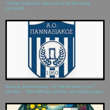
«Ισχυρή παρουσία νησιωτών στην Κεντρική
Επιτροπή…
Κώστας Απιδόπουλος: «Ο Πανναξιακός στη Γ’
Εθνική» – Πρωτάθλημα, άνοδος και επόμενη μέρα