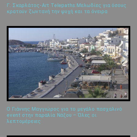
Γ. Σκαρλάτος-Art Telepaths:Μελωδίες για όσους
κρατούν ζωντανή την ψυχή και τα όνειρα
Ο Γιάννης Μαγγιώρος για το μεγάλο πασχαλινό
event στην παραλία Νάξου – Όλες οι
λεπτομέρειες