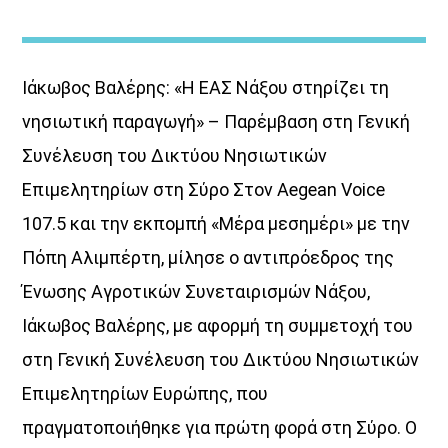
Ιάκωβος Βαλέρης: «Η ΕΑΣ Νάξου στηρίζει τη
νησιωτική παραγωγή» – Παρέμβαση στη Γενική
Συνέλευση του Δικτύου Νησιωτικών
Μέρα Μεσημέρι
Επιμελητηρίων στη Σύρο Στον Aegean Voice
Καθημερινά, στο μέσο της ημέρας…
107.5 και την εκπομπή «Μέρα μεσημέρι» με την
εκεί που η ενημέρωση γίνεται ουσία.
Πόπη Αλιμπέρτη, μίλησε ο αντιπρόεδρος της
Η Πόπη Αλιμπέρτη σας κρατά σε επαφή με την
Ένωσης Αγροτικών Συνεταιρισμών Νάξου,
επικαιρότητα,
μέσα από μια δυναμική ειδησεογραφική εκπομπή
Ιάκωβος Βαλέρης, με αφορμή τη συμμετοχή του
με έμφαση στην έγκυρη ενημέρωση και τις ουσιαστικές
στη Γενική Συνέλευση του Δικτύου Νησιωτικών
συνεντεύξεις.
Επιμελητηρίων Ευρώπης, που
Όλα όσα συμβαίνουν στην Ελλάδα, τον κόσμο
και φυσικά στα τοπικά θέματα των Κυκλάδων,
πραγματοποιήθηκε για πρώτη φορά στη Σύρο. Ο
με καθαρή ματιά, άποψη και αξιοπιστία.