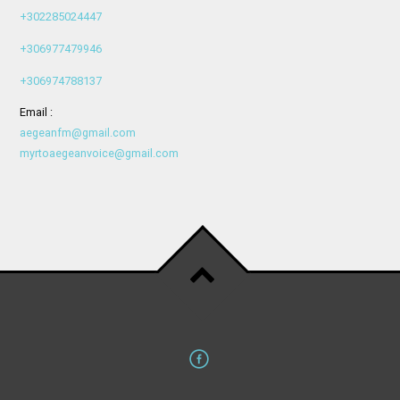
+302285024447
+306977479946
+306974788137
Email :
aegeanfm@gmail.com
myrtoaegeanvoice@gmail.com