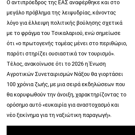
Ο αντιπρόεδρος της ΕΑΣ αναφέρθηκε και στο
Μια Θάλασσα Τραγούδια
μεγάλο πρόβλημα της λειψυδρίας, κάνοντας
14:00
15:00
λόγο για έλλειψη πολιτικής βούλησης σχετικά
με το φράγμα του Τσικαλαριού, ενώ σημείωσε
ΜΟΥΣΙΚΗ
ότι «ο πρωτογενής τομέας μένει στο περιθώριο,
15:30
16:00
παρότι στηρίζει ουσιαστικά τον τουρισμό».
ΔΙΚΤΥΩΣΗ ΜΕ VOICE 102,5
Τέλος, ανακοίνωσε ότι το 2026 η Ένωση
16:00
20:00
Αγροτικών Συνεταιρισμών Νάξου θα γιορτάσει
100 χρόνια ζωής, με μια σειρά εκδηλώσεων που
«Μελοποιημένα»
20:00
21:00
θα κορυφωθούν την άνοιξη, χαρακτηρίζοντας το
ορόσημο αυτό «ευκαιρία για αναστοχασμό και
νέο ξεκίνημα για τη ναξιώτικη παραγωγή».