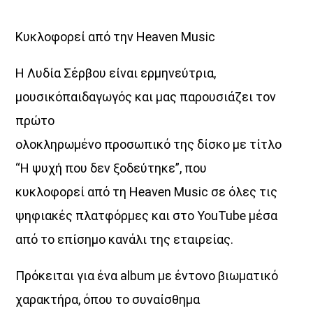
αλλά και νέες ερμηνείες που ξεχωρίζουν και μας αγγίζουν.
Κυκλοφορεί από την Heaven Music
ΤΑ ΤΡΑΓΟΥΔΙΑ ΑΛΛΙΩΣ
Γιατί κάθε τραγούδι… μπορεί να ειπωθεί και αλλιώς.
Η Λυδία Σέρβου είναι ερμηνεύτρια,
Discover More
μουσικόπαιδαγωγός και μας παρουσιάζει τον
πρώτο
ολοκληρωμένο προσωπικό της δίσκο με τίτλο
“Η ψυχή που δεν ξοδεύτηκε”, που
κυκλοφορεί από τη Heaven Music σε όλες τις
UPCOMING SHOWS
ψηφιακές πλατφόρμες και στο YouTube μέσα
Τα Τραγούδια Αλλιώς
από το επίσημο κανάλι της εταιρείας.
21:00
22:00
Πρόκειται για ένα album με έντονο βιωματικό
ΤONIGHT RADIO SHOW
χαρακτήρα, όπου το συναίσθημα
22:00
24:00