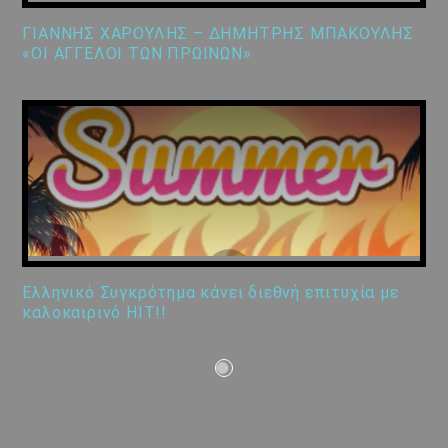
ΓΙΑΝΝΗΣ ΧΑΡΟΥΛΗΣ – ΔΗΜΗΤΡΗΣ ΜΠΑΚΟΥΛΗΣ
«ΟΙ ΑΓΓΕΛΟΙ ΤΩΝ ΠΡΩΙΝΩΝ»
Ελληνικό Συγκρότημα κάνει διεθνή επιτυχία με
καλοκαιρινό HIT!!