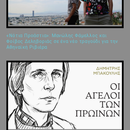
«Νότια Προάστια»: Μανώλης Φάμελλος και
Φοίβος Δεληβοριάς σε ένα νέο τραγούδι για την
Αθηναϊκή Ριβιέρα