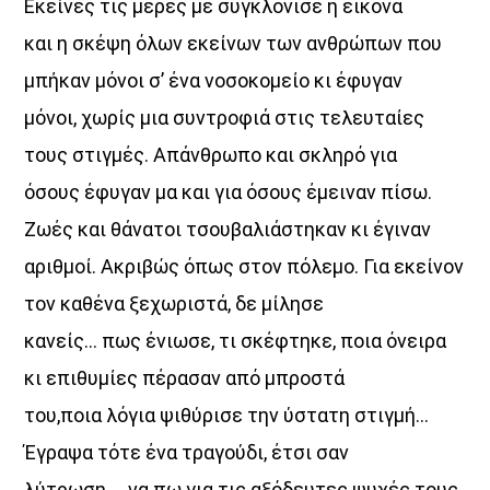
Εκείνες τις μέρες με συγκλόνισε η εικόνα
και η σκέψη όλων εκείνων των ανθρώπων που
μπήκαν μόνοι σ’ ένα νοσοκομείο κι έφυγαν
μόνοι, χωρίς μια συντροφιά στις τελευταίες
τους στιγμές. Απάνθρωπο και σκληρό για
όσους έφυγαν μα και για όσους έμειναν πίσω.
Ζωές και θάνατοι τσουβαλιάστηκαν κι έγιναν
αριθμοί. Ακριβώς όπως στον πόλεμο. Για εκείνον
τον καθένα ξεχωριστά, δε μίλησε
κανείς… πως ένιωσε, τι σκέφτηκε, ποια όνειρα
κι επιθυμίες πέρασαν από μπροστά
του,ποια λόγια ψιθύρισε την ύστατη στιγμή…
Έγραψα τότε ένα τραγούδι, έτσι σαν
λύτρωση…. να πω για τις αξόδευτες ψυχές τους