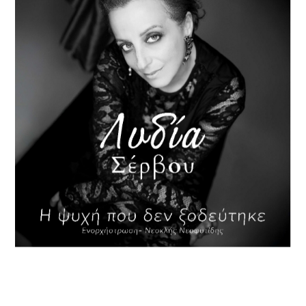
Τα Τραγούδια Αλλιώς
Μια ξεχωριστή εκπομπή που δίνει νέα ζωή σε αγαπημένα
τραγούδια… αλλιώς.
Ο Γιάννης Αβραμίδης μας ταξιδεύει μέσα από ιδιαίτερες
διασκευές,
παντρεύοντας το χθες με το σήμερα,
με μια σύγχρονη ματιά που αναδεικνύει τη δύναμη της
μουσικής.
Ιστορίες που γεννιούνται μέσα από τραγούδια,
γεμάτες αναμνήσεις, συναίσθημα και μελωδίες που
αγαπήσαμε,