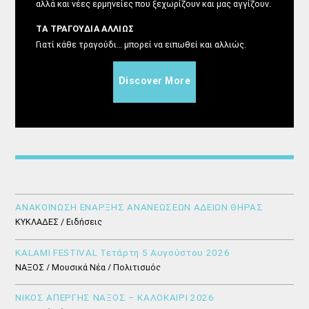
αλλά και νέες ερμηνείες που ξεχωρίζουν και μας αγγίζουν.
ΤΑ ΤΡΑΓΟΥΔΙΑ ΑΛΛΙΩΣ
Γιατί κάθε τραγούδι… μπορεί να ειπωθεί και αλλιώς.
Discover More
ΑΝΑΚΟΙΝΩΣΗ ΕΝΑΡΞΗΣ ΑΝΑΝΕΩΣΕΩΝ ΑΔΕΙΩΝ ΘΗΡΑΣ
ΚΥΚΛΑΔΕΣ / Ειδήσεις
KALAMI FESTIVAL Τετάρτη 5 Αυγούστου 2026
ΝΑΞΟΣ / Μουσικά Νέα / Πολιτισμός
ΝΙΚΟΣ ΑΠΕΡΓΗΣ ΝΑΞΟΣ – ΚΑΛΟΚΑΙΡΙ 2026