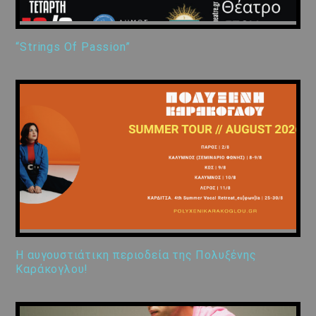
“Strings Of Passion”
Η αυγουστιάτικη περιοδεία της Πολυξένης
Καράκογλου!