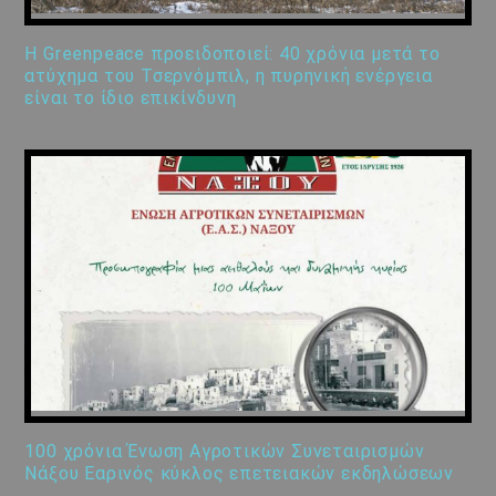
Η Greenpeace προειδοποιεί: 40 χρόνια μετά το
ατύχημα του Τσερνόμπιλ, η πυρηνική ενέργεια
είναι το ίδιο επικίνδυνη
100 χρόνια Ένωση Αγροτικών Συνεταιρισμών
Νάξου Εαρινός κύκλος επετειακών εκδηλώσεων