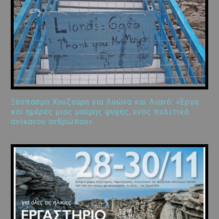
Ξέσπασμα Χουζούρη για Λυώνα και Λιανό: «Έργα
και ημέρες μιας μαύρης ψυχής, ενός πολιτικά
ανίκανου ανθρώπου»