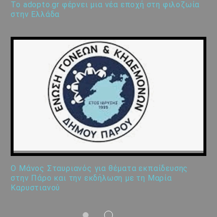
Το adopto.gr φέρνει μια νέα εποχή στη φιλοζωία
στην Ελλάδα
Ο Μάνος Σταυριανός για θέματα εκπαίδευσης
στην Πάρο και την εκδήλωση με τη Μαρία
Καρυστιανού