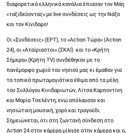
διαφορετικά ελληνικά κανάλια έπιασαν τον Μάη
Μια Θάλασσα Τραγούδια
«ταξιδεύοντας» με live συνδέσεις ως την Νάξο
14:00
16:00
και τον Κινίδαρο!
ΜΟΥΣΙΚΗ
Οι «Συνδέσεις» (ΕΡΤ), το «Action Τώρα» (Action
16:00
18:00
24), οι «Αταίριαστοι» (ΣΚΑΪ) και το «Κρήτη
HOT 40 Θέμης Γεωργαντάς
Σήμερα» (Κρήτη TV) συνδέθηκαν με το
18:00
20:00
πανέμορφο χωριό του νησιού μας κι έμαθαν για
τα τοπικά πρωτομαγιάτικα έθιμα από τα μέλη
του Συλλόγου Κινιδαριωτών, Λίτσα Καρποντίνη
και Μαρία Τσελέντη, ενώ απόλαυσαν και
νησιώτικη μουσική, χορό και τραγούδι.
Σημειώνεται, ότι στη ζωντανή σύνδεση στο
Action 24 στην κάμερα μίλησε στην κάμερα και ο,