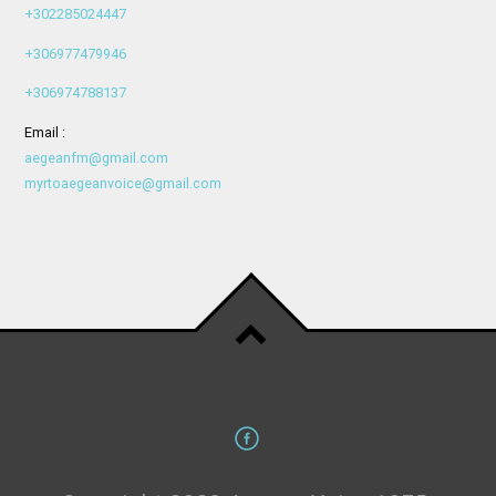
+302285024447
+306977479946
+306974788137
Email :
aegeanfm@gmail.com
myrtoaegeanvoice@gmail.com