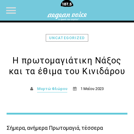
UNCATEGORIZED
NOW ON AIR
Η πρωτομαγιάτικη Νάξος
και τα έθιμα του Κινιδάρου
UPCOMING SHOWS
Μυρτώ Φλώρου
1 Μαΐου 2023
ΜΟΥΣΙΚΗ
07:00
10:00
Θεμα Υγειας
22:00
14:00
Σήμερα, ανήμερα Πρωτομαγιά, τέσσερα